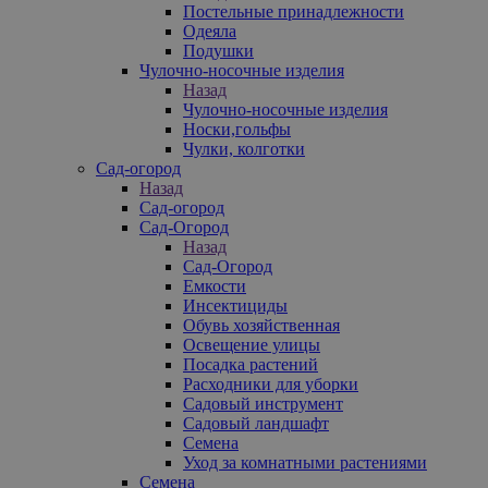
Постельные принадлежности
Одеяла
Подушки
Чулочно-носочные изделия
Назад
Чулочно-носочные изделия
Носки,гольфы
Чулки, колготки
Сад-огород
Назад
Сад-огород
Сад-Огород
Назад
Сад-Огород
Емкости
Инсектициды
Обувь хозяйственная
Освещение улицы
Посадка растений
Расходники для уборки
Садовый инструмент
Садовый ландшафт
Семена
Уход за комнатными растениями
Семена