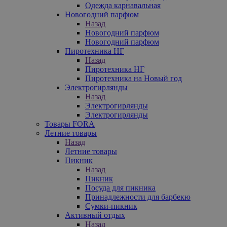
Одежда карнавальная
Новогодний парфюм
Назад
Новогодний парфюм
Новогодний парфюм
Пиротехника НГ
Назад
Пиротехника НГ
Пиротехника на Новый год
Электрогирлянды
Назад
Электрогирлянды
Электрогирлянды
Товары FORA
Летние товары
Назад
Летние товары
Пикник
Назад
Пикник
Посуда для пикника
Принадлежности для барбекю
Сумки-пикник
Активный отдых
Назад