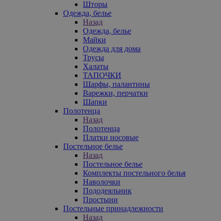
Шторы
Одежда, белье
Назад
Одежда, белье
Майки
Одежда для дома
Трусы
Халаты
ТАПОЧКИ
Шарфы, палантины
Варежки, перчатки
Шапки
Полотенца
Назад
Полотенца
Платки носовые
Постельное белье
Назад
Постельное белье
Комплекты постельного белья
Наволочки
Пододеяльник
Простыни
Постельные принадлежности
Назад