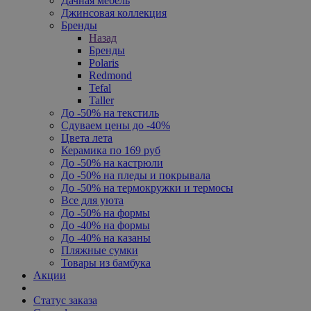
Дачная мебель
Джинсовая коллекция
Бренды
Назад
Бренды
Polaris
Redmond
Tefal
Taller
До -50% на текстиль
Сдуваем цены до -40%
Цвета лета
Керамика по 169 руб
До -50% на кастрюли
До -50% на пледы и покрывала
До -50% на термокружки и термосы
Все для уюта
До -50% на формы
До -40% на формы
До -40% на казаны
Пляжные сумки
Товары из бамбука
Акции
Статус заказа