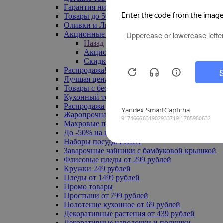
Гарантия низкой цены
Товары до 500 руб
Оливки и Лимоны
Акционные товары
Назад
Акционные товары
Скидка 20% по промокоду
Распродажа! Ульяновск до -70%
Лучшая цена
Товары с бесплатной доставкой
Кухонный текстиль
Распродажа до -50%
Жаропрочная посуда
Махровые полотенца
До -50% на ковры
Наборы посуды FORA
Заварочные чайники с бамбуковой крышкой
Флисовые пледы от 299 рублей
Кружки 249 рублей
Пледы от 1499 рублей
Промо товары
Простыни от 799 рублей
Полотенце кухонное от 69 рублей
Декоративные растения от 439 рублей
Декоративные наволочки и подушки