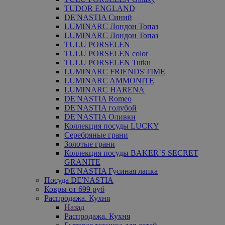
TUDOR ENGLAND
DE'NASTIA Синий
LUMINARC Лондон Топаз
LUMINARC Лондон Топаз
TULU PORSELEN
TULU PORSELEN color
TULU PORSELEN Tutku
LUMINARC FRIENDS'TIME
LUMINARC AMMONITE
LUMINARC HARENA
DE'NASTIA Romeo
DE'NASTIA голубой
DE'NASTIA Оливки
Коллекция посуды LUCKY
Серебряные грани
Золотые грани
Коллекция посуды BAKER`S SECRET
GRANITE
DE'NASTIA Гусиная лапка
Посуда DE'NASTIA
Ковры от 699 руб
Распродажа. Кухня
Назад
Распродажа. Кухня