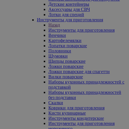
Детские контейнеры
Аксессуары для СВЧ
Лотки для специй
Инструменты для приготовления
Назад
Инструменты для приготовления
Венчики
Картофелемялки
Лопатки поварские
Половники
Шумовки
Щипцы поварские
Ложки поварские
Ложки поварские для спагетти
Вилки поварские
Наборы кухонных принадлежностей с
подставкой
Наборы кухонных принадлежностей
без подставки
Скалки
Коврики для приготовления
Кисти кулинарные
Инструменты кондитерские
Инструменты для приготовления
мороженого