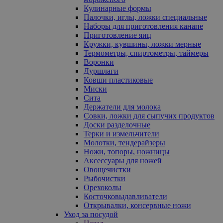
Кулинарные формы
Палочки, иглы, ложки специальные
Наборы для приготовления канапе
Приготовление яиц
Кружки, кувшины, ложки мерные
Термометры, спиртометры, таймеры
Воронки
Дуршлаги
Ковши пластиковые
Миски
Сита
Держатели для молока
Совки, ложки для сыпучих продуктов
Доски разделочные
Терки и измельчители
Молотки, тендерайзеры
Ножи, топоры, ножницы
Аксессуары для ножей
Овощечистки
Рыбочистки
Орехоколы
Косточковыдавливатели
Открывалки, консервные ножи
Уход за посудой