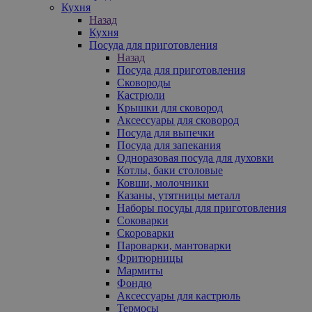
Кухня
Назад
Кухня
Посуда для приготовления
Назад
Посуда для приготовления
Сковороды
Кастрюли
Крышки для сковород
Аксессуары для сковород
Посуда для выпечки
Посуда для запекания
Одноразовая посуда для духовки
Котлы, баки столовые
Ковши, молочники
Казаны, утятницы металл
Наборы посуды для приготовления
Соковарки
Скороварки
Пароварки, мантоварки
Фритюрницы
Мармиты
Фондю
Аксессуары для кастрюль
Термосы