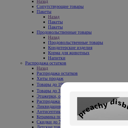
Назад
Сопутствующие товары
Пакеты
Назад
Пакеты
Пакеты
Продовольственные товары
Назад
Продовольственные товары
Кондитерские изделия
Корма для животных
Напитки
Распродажа остатков
Назад
Распродажа остатков
Хиты продаж
Товары до 199₽
Товары до 399₽
Этажерки, обувницы
Распродажа текстиля до -50%
Ликвидация до -70%
Антисептики
Керамика по 129 руб
Скидки до 70%
Детские товары