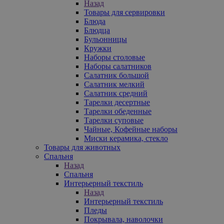
Назад
Товары для сервировки
Блюда
Блюдца
Бульонницы
Кружки
Наборы столовые
Наборы салатников
Салатник большой
Салатник мелкий
Салатник средний
Тарелки десертные
Тарелки обеденные
Тарелки суповые
Чайные, Кофейные наборы
Миски керамика, стекло
Товары для животных
Спальня
Назад
Спальня
Интерьерный текстиль
Назад
Интерьерный текстиль
Пледы
Покрывала, наволочки