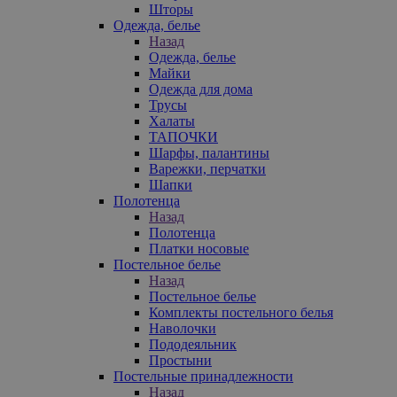
Шторы
Одежда, белье
Назад
Одежда, белье
Майки
Одежда для дома
Трусы
Халаты
ТАПОЧКИ
Шарфы, палантины
Варежки, перчатки
Шапки
Полотенца
Назад
Полотенца
Платки носовые
Постельное белье
Назад
Постельное белье
Комплекты постельного белья
Наволочки
Пододеяльник
Простыни
Постельные принадлежности
Назад