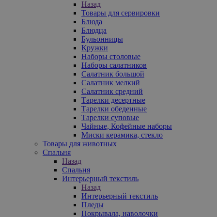
Назад
Товары для сервировки
Блюда
Блюдца
Бульонницы
Кружки
Наборы столовые
Наборы салатников
Салатник большой
Салатник мелкий
Салатник средний
Тарелки десертные
Тарелки обеденные
Тарелки суповые
Чайные, Кофейные наборы
Миски керамика, стекло
Товары для животных
Спальня
Назад
Спальня
Интерьерный текстиль
Назад
Интерьерный текстиль
Пледы
Покрывала, наволочки