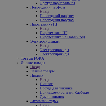
Одежда карнавальная
Новогодний парфюм
Назад
Новогодний парфюм
Новогодний парфюм
Пиротехника НГ
Назад
Пиротехника НГ
Пиротехника на Новый год
Электрогирлянды
Назад
Электрогирлянды
Электрогирлянды
Товары FORA
Летние товары
Назад
Летние товары
Пикник
Назад
Пикник
Посуда для пикника
Принадлежности для барбекю
Сумки-пикник
Активный отдых
Назад