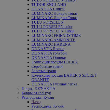
TULU PORSELEN Galaxy
TUDOR ENGLAND
DE'NASTIA Синий
LUMINARC Лондон Топаз
LUMINARC Лондон Топаз
TULU PORSELEN
TULU PORSELEN color
TULU PORSELEN Tutku
LUMINARC FRIENDS'TIME
LUMINARC AMMONITE
LUMINARC HARENA
DE'NASTIA Romeo
DE'NASTIA голубой
DE'NASTIA Оливки
Коллекция посуды LUCKY
Серебряные грани
Золотые грани
Коллекция посуды BAKER`S SECRET
GRANITE
DE'NASTIA Гусиная лапка
Посуда DE'NASTIA
Ковры от 699 руб
Распродажа. Кухня
Назад
Распродажа. Кухня