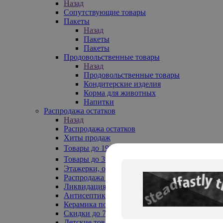
Назад
Сопутствующие товары
Пакеты
Назад
Пакеты
Пакеты
Продовольственные товары
Назад
Продовольственные товары
Кондитерские изделия
Корма для животных
Напитки
Распродажа остатков
Назад
Распродажа остатков
Хиты продаж
Товары до 199₽
Товары до 399₽
Этажерки, обувницы
Распродажа текстиля до -50%
Ликвидация до -70%
Антисептики
Керамика по 129 руб
Скидки до 70%
Детские товары