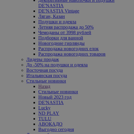
Декоративные наволочки и подушки
DE'NASTIA
DE'NASTIA Vintage
Ляган, Казан
Подушки и одеяла
Летняя распродажа до 50%
Чемоданы от 3998 рублей
Подборки для ванной
Новогодние гирлянды
Распродажа новогодних елок
Распродажа новогодних товаров
Лидеры продаж
До -50% на подушки и одеяла
Восточная посуда
Итальянская посуда
Стильные новинки
Назад
Стильные новинки
Новый 2023 год
DE'NASTIA
Lucky
ND PLAY
TULU
АВОКАДО
Выгодно сегодня