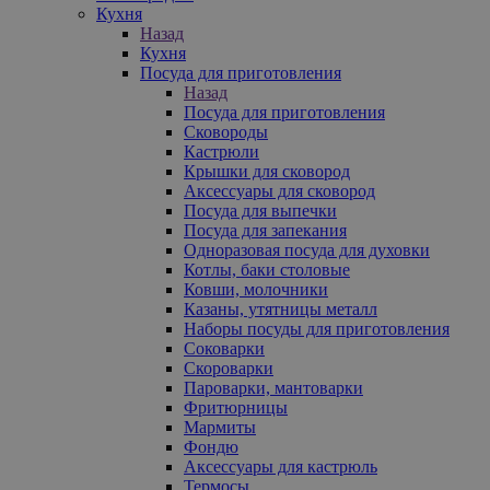
Кухня
Назад
Кухня
Посуда для приготовления
Назад
Посуда для приготовления
Сковороды
Кастрюли
Крышки для сковород
Аксессуары для сковород
Посуда для выпечки
Посуда для запекания
Одноразовая посуда для духовки
Котлы, баки столовые
Ковши, молочники
Казаны, утятницы металл
Наборы посуды для приготовления
Соковарки
Скороварки
Пароварки, мантоварки
Фритюрницы
Мармиты
Фондю
Аксессуары для кастрюль
Термосы