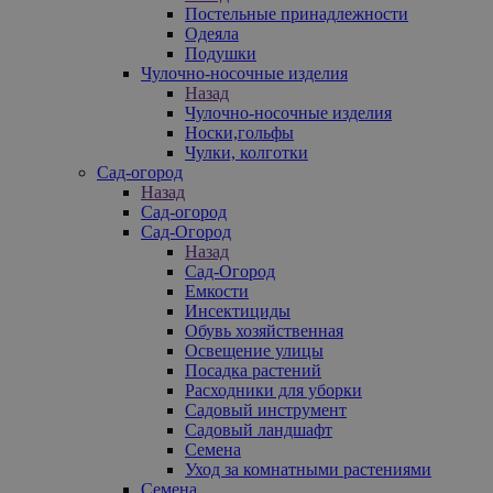
Постельные принадлежности
Одеяла
Подушки
Чулочно-носочные изделия
Назад
Чулочно-носочные изделия
Носки,гольфы
Чулки, колготки
Сад-огород
Назад
Сад-огород
Сад-Огород
Назад
Сад-Огород
Емкости
Инсектициды
Обувь хозяйственная
Освещение улицы
Посадка растений
Расходники для уборки
Садовый инструмент
Садовый ландшафт
Семена
Уход за комнатными растениями
Семена