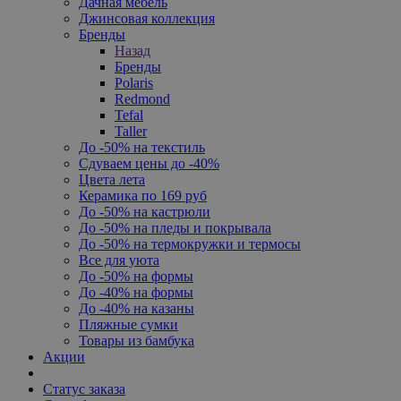
Дачная мебель
Джинсовая коллекция
Бренды
Назад
Бренды
Polaris
Redmond
Tefal
Taller
До -50% на текстиль
Сдуваем цены до -40%
Цвета лета
Керамика по 169 руб
До -50% на кастрюли
До -50% на пледы и покрывала
До -50% на термокружки и термосы
Все для уюта
До -50% на формы
До -40% на формы
До -40% на казаны
Пляжные сумки
Товары из бамбука
Акции
Статус заказа