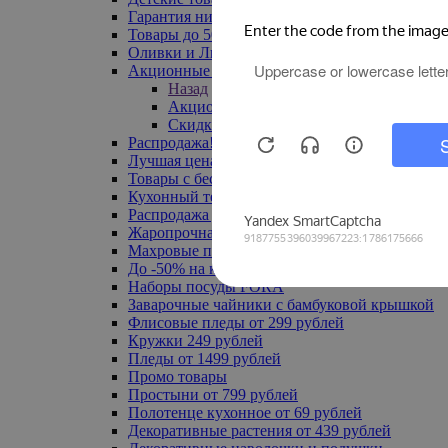
Гарантия низкой цены
Товары до 500 руб
Оливки и Лимоны
Акционные товары
Назад
Акционные товары
Скидка 20% по промокоду
Распродажа! Ульяновск до -70%
Лучшая цена
Товары с бесплатной доставкой
Кухонный текстиль
Распродажа до -50%
Жаропрочная посуда
Махровые полотенца
До -50% на ковры
Наборы посуды FORA
Заварочные чайники с бамбуковой крышкой
Флисовые пледы от 299 рублей
Кружки 249 рублей
Пледы от 1499 рублей
Промо товары
Простыни от 799 рублей
Полотенце кухонное от 69 рублей
Декоративные растения от 439 рублей