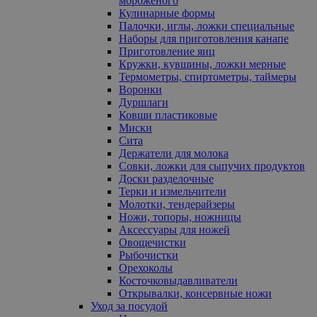
мороженого
Кулинарные формы
Палочки, иглы, ложки специальные
Наборы для приготовления канапе
Приготовление яиц
Кружки, кувшины, ложки мерные
Термометры, спиртометры, таймеры
Воронки
Дуршлаги
Ковши пластиковые
Миски
Сита
Держатели для молока
Совки, ложки для сыпучих продуктов
Доски разделочные
Терки и измельчители
Молотки, тендерайзеры
Ножи, топоры, ножницы
Аксессуары для ножей
Овощечистки
Рыбочистки
Орехоколы
Косточковыдавливатели
Открывалки, консервные ножи
Уход за посудой