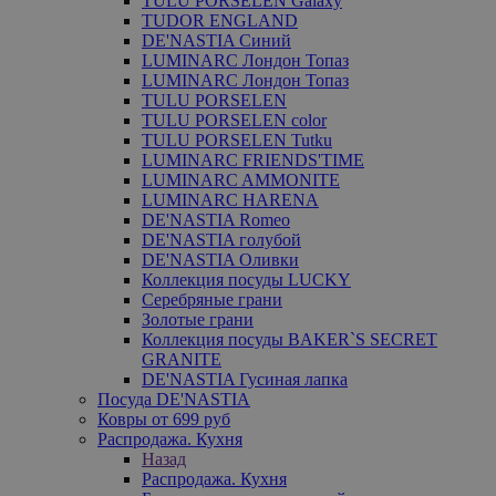
TULU PORSELEN Galaxy
TUDOR ENGLAND
DE'NASTIA Синий
LUMINARC Лондон Топаз
LUMINARC Лондон Топаз
TULU PORSELEN
TULU PORSELEN color
TULU PORSELEN Tutku
LUMINARC FRIENDS'TIME
LUMINARC AMMONITE
LUMINARC HARENA
DE'NASTIA Romeo
DE'NASTIA голубой
DE'NASTIA Оливки
Коллекция посуды LUCKY
Серебряные грани
Золотые грани
Коллекция посуды BAKER`S SECRET
GRANITE
DE'NASTIA Гусиная лапка
Посуда DE'NASTIA
Ковры от 699 руб
Распродажа. Кухня
Назад
Распродажа. Кухня