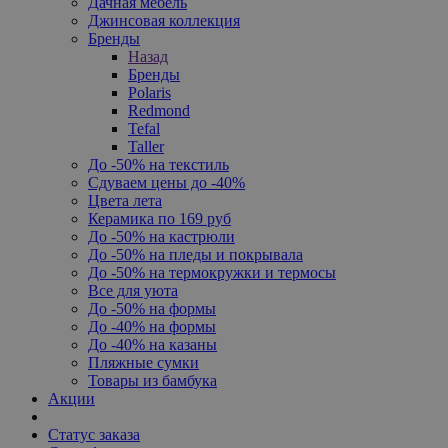
Дачная мебель
Джинсовая коллекция
Бренды
Назад
Бренды
Polaris
Redmond
Tefal
Taller
До -50% на текстиль
Сдуваем цены до -40%
Цвета лета
Керамика по 169 руб
До -50% на кастрюли
До -50% на пледы и покрывала
До -50% на термокружки и термосы
Все для уюта
До -50% на формы
До -40% на формы
До -40% на казаны
Пляжные сумки
Товары из бамбука
Акции
Статус заказа