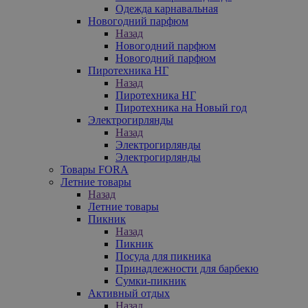
Одежда карнавальная
Новогодний парфюм
Назад
Новогодний парфюм
Новогодний парфюм
Пиротехника НГ
Назад
Пиротехника НГ
Пиротехника на Новый год
Электрогирлянды
Назад
Электрогирлянды
Электрогирлянды
Товары FORA
Летние товары
Назад
Летние товары
Пикник
Назад
Пикник
Посуда для пикника
Принадлежности для барбекю
Сумки-пикник
Активный отдых
Назад