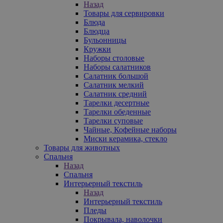
Назад
Товары для сервировки
Блюда
Блюдца
Бульонницы
Кружки
Наборы столовые
Наборы салатников
Салатник большой
Салатник мелкий
Салатник средний
Тарелки десертные
Тарелки обеденные
Тарелки суповые
Чайные, Кофейные наборы
Миски керамика, стекло
Товары для животных
Спальня
Назад
Спальня
Интерьерный текстиль
Назад
Интерьерный текстиль
Пледы
Покрывала, наволочки