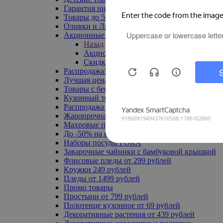
Гарантия низкой цены
Товары до 500 руб
Оливки и Лимоны
Акционные товары
Назад
Акционные товары
Скидка 20% по промокоду
Распродажа! Ульяновск до -70%
Лучшая цена
Товары с бесплатной доставкой
Кухонный текстиль
Распродажа до -50%
Жаропрочная посуда
Махровые полотенца
До -50% на ковры
Наборы посуды FORA
Заварочные чайники с бамбуковой крышкой
Флисовые пледы от 299 рублей
Кружки 249 рублей
Пледы от 1499 рублей
Промо товары
Простыни от 799 рублей
Полотенце кухонное от 69 рублей
Декоративные растения от 439 рублей