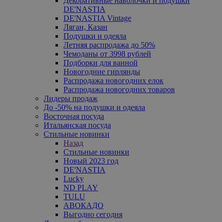
Декоративные наволочки и подушки
DE'NASTIA
DE'NASTIA Vintage
Ляган, Казан
Подушки и одеяла
Летняя распродажа до 50%
Чемоданы от 3998 рублей
Подборки для ванной
Новогодние гирлянды
Распродажа новогодних елок
Распродажа новогодних товаров
Лидеры продаж
До -50% на подушки и одеяла
Восточная посуда
Итальянская посуда
Стильные новинки
Назад
Стильные новинки
Новый 2023 год
DE'NASTIA
Lucky
ND PLAY
TULU
АВОКАДО
Выгодно сегодня