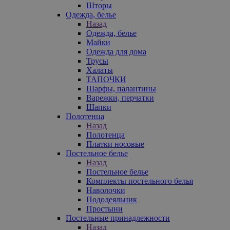
Шторы
Одежда, белье
Назад
Одежда, белье
Майки
Одежда для дома
Трусы
Халаты
ТАПОЧКИ
Шарфы, палантины
Варежки, перчатки
Шапки
Полотенца
Назад
Полотенца
Платки носовые
Постельное белье
Назад
Постельное белье
Комплекты постельного белья
Наволочки
Пододеяльник
Простыни
Постельные принадлежности
Назад