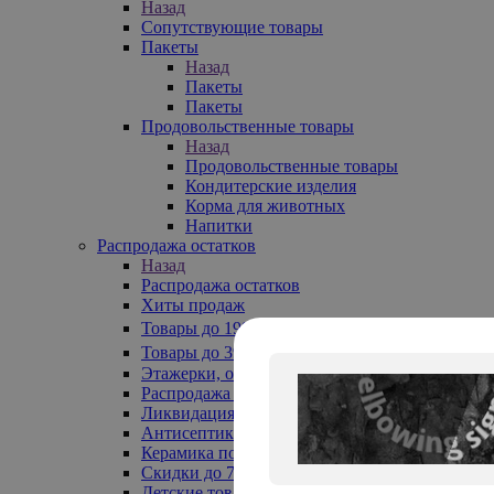
Назад
Сопутствующие товары
Пакеты
Назад
Пакеты
Пакеты
Продовольственные товары
Назад
Продовольственные товары
Кондитерские изделия
Корма для животных
Напитки
Распродажа остатков
Назад
Распродажа остатков
Хиты продаж
Товары до 199₽
Товары до 399₽
Этажерки, обувницы
Распродажа текстиля до -50%
Ликвидация до -70%
Антисептики
Керамика по 129 руб
Скидки до 70%
Детские товары