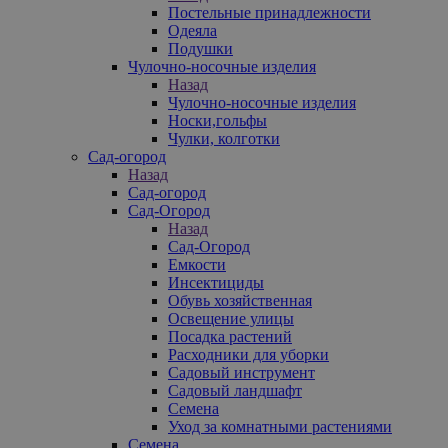
Постельные принадлежности
Одеяла
Подушки
Чулочно-носочные изделия
Назад
Чулочно-носочные изделия
Носки,гольфы
Чулки, колготки
Сад-огород
Назад
Сад-огород
Сад-Огород
Назад
Сад-Огород
Емкости
Инсектициды
Обувь хозяйственная
Освещение улицы
Посадка растений
Расходники для уборки
Садовый инструмент
Садовый ландшафт
Семена
Уход за комнатными растениями
Семена