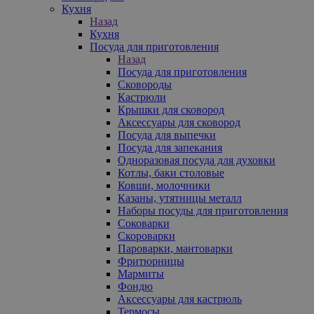
Кухня
Назад
Кухня
Посуда для приготовления
Назад
Посуда для приготовления
Сковороды
Кастрюли
Крышки для сковород
Аксессуары для сковород
Посуда для выпечки
Посуда для запекания
Одноразовая посуда для духовки
Котлы, баки столовые
Ковши, молочники
Казаны, утятницы металл
Наборы посуды для приготовления
Соковарки
Скороварки
Пароварки, мантоварки
Фритюрницы
Мармиты
Фондю
Аксессуары для кастрюль
Термосы