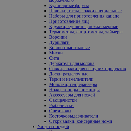
мороженого
Кулинарные формы
Палочки, иглы, ложки специальные
Наборы для приготовления канапе
Приготовление яиц
Кружки, кувшины, ложки мерные
Термометры, спиртометры, таймеры
Воронки
Дуршлаги
Ковши пластиковые
Миски
Сита
Держатели для молока
Совки, ложки для сыпучих продуктов
Доски разделочные
Терки и измельчители
Молотки, тендерайзеры
Ножи, топоры, ножницы
Аксессуары для ножей
Овощечистки
Рыбочистки
Орехоколы
Косточковыдавливатели
Открывалки, консервные ножи
Уход за посудой