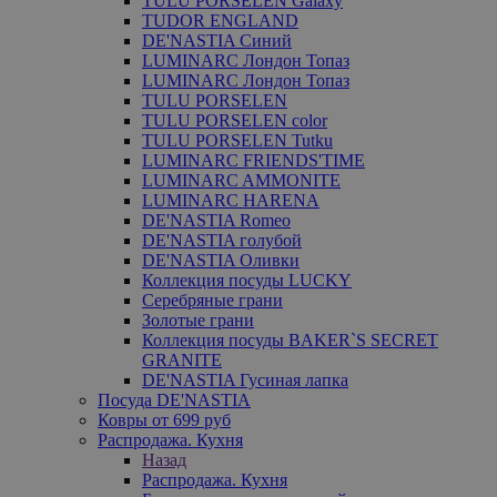
TULU PORSELEN Galaxy
TUDOR ENGLAND
DE'NASTIA Синий
LUMINARC Лондон Топаз
LUMINARC Лондон Топаз
TULU PORSELEN
TULU PORSELEN color
TULU PORSELEN Tutku
LUMINARC FRIENDS'TIME
LUMINARC AMMONITE
LUMINARC HARENA
DE'NASTIA Romeo
DE'NASTIA голубой
DE'NASTIA Оливки
Коллекция посуды LUCKY
Серебряные грани
Золотые грани
Коллекция посуды BAKER`S SECRET
GRANITE
DE'NASTIA Гусиная лапка
Посуда DE'NASTIA
Ковры от 699 руб
Распродажа. Кухня
Назад
Распродажа. Кухня