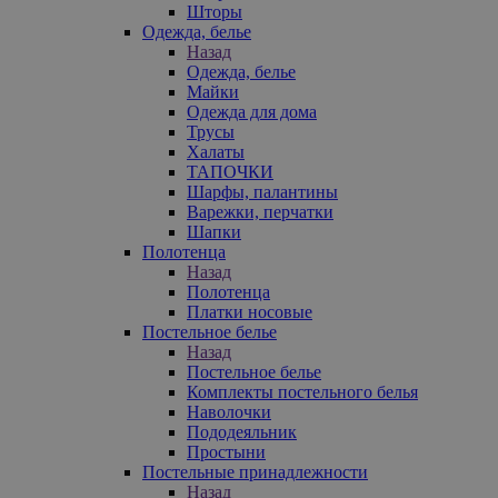
Шторы
Одежда, белье
Назад
Одежда, белье
Майки
Одежда для дома
Трусы
Халаты
ТАПОЧКИ
Шарфы, палантины
Варежки, перчатки
Шапки
Полотенца
Назад
Полотенца
Платки носовые
Постельное белье
Назад
Постельное белье
Комплекты постельного белья
Наволочки
Пододеяльник
Простыни
Постельные принадлежности
Назад