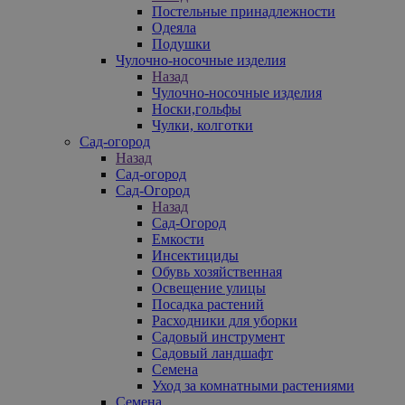
Постельные принадлежности
Одеяла
Подушки
Чулочно-носочные изделия
Назад
Чулочно-носочные изделия
Носки,гольфы
Чулки, колготки
Сад-огород
Назад
Сад-огород
Сад-Огород
Назад
Сад-Огород
Емкости
Инсектициды
Обувь хозяйственная
Освещение улицы
Посадка растений
Расходники для уборки
Садовый инструмент
Садовый ландшафт
Семена
Уход за комнатными растениями
Семена