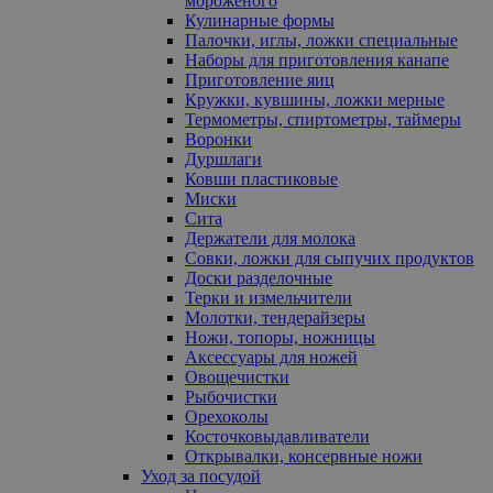
мороженого
Кулинарные формы
Палочки, иглы, ложки специальные
Наборы для приготовления канапе
Приготовление яиц
Кружки, кувшины, ложки мерные
Термометры, спиртометры, таймеры
Воронки
Дуршлаги
Ковши пластиковые
Миски
Сита
Держатели для молока
Совки, ложки для сыпучих продуктов
Доски разделочные
Терки и измельчители
Молотки, тендерайзеры
Ножи, топоры, ножницы
Аксессуары для ножей
Овощечистки
Рыбочистки
Орехоколы
Косточковыдавливатели
Открывалки, консервные ножи
Уход за посудой