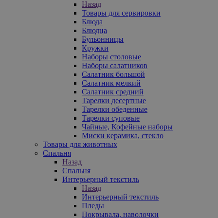
Назад
Товары для сервировки
Блюда
Блюдца
Бульонницы
Кружки
Наборы столовые
Наборы салатников
Салатник большой
Салатник мелкий
Салатник средний
Тарелки десертные
Тарелки обеденные
Тарелки суповые
Чайные, Кофейные наборы
Миски керамика, стекло
Товары для животных
Спальня
Назад
Спальня
Интерьерный текстиль
Назад
Интерьерный текстиль
Пледы
Покрывала, наволочки