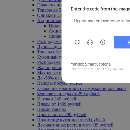
Гарантия низкой цены
Товары до 500 руб
Оливки и Лимоны
Акционные товары
Назад
Акционные товары
Скидка 20% по промокоду
Распродажа! Ульяновск до -70%
Лучшая цена
Товары с бесплатной доставкой
Кухонный текстиль
Распродажа до -50%
Жаропрочная посуда
Махровые полотенца
До -50% на ковры
Наборы посуды FORA
Заварочные чайники с бамбуковой крышкой
Флисовые пледы от 299 рублей
Кружки 249 рублей
Пледы от 1499 рублей
Промо товары
Простыни от 799 рублей
Полотенце кухонное от 69 рублей
Декоративные растения от 439 рублей