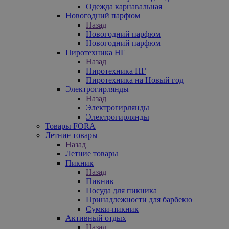
Одежда карнавальная
Новогодний парфюм
Назад
Новогодний парфюм
Новогодний парфюм
Пиротехника НГ
Назад
Пиротехника НГ
Пиротехника на Новый год
Электрогирлянды
Назад
Электрогирлянды
Электрогирлянды
Товары FORA
Летние товары
Назад
Летние товары
Пикник
Назад
Пикник
Посуда для пикника
Принадлежности для барбекю
Сумки-пикник
Активный отдых
Назад