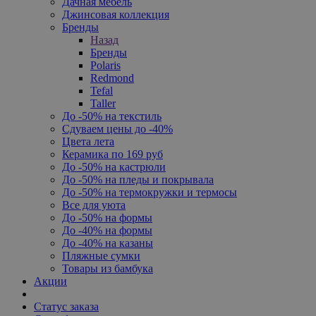
Дачная мебель
Джинсовая коллекция
Бренды
Назад
Бренды
Polaris
Redmond
Tefal
Taller
До -50% на текстиль
Сдуваем цены до -40%
Цвета лета
Керамика по 169 руб
До -50% на кастрюли
До -50% на пледы и покрывала
До -50% на термокружки и термосы
Все для уюта
До -50% на формы
До -40% на формы
До -40% на казаны
Пляжные сумки
Товары из бамбука
Акции
Статус заказа