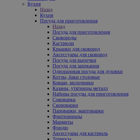
Кухня
Назад
Кухня
Посуда для приготовления
Назад
Посуда для приготовления
Сковороды
Кастрюли
Крышки для сковород
Аксессуары для сковород
Посуда для выпечки
Посуда для запекания
Одноразовая посуда для духовки
Котлы, баки столовые
Ковши, молочники
Казаны, утятницы металл
Наборы посуды для приготовления
Соковарки
Скороварки
Пароварки, мантоварки
Фритюрницы
Мармиты
Фондю
Аксессуары для кастрюль
Термосы