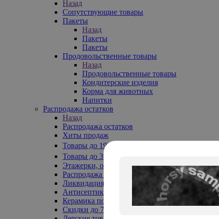
Назад
Сопутствующие товары
Пакеты
Назад
Пакеты
Пакеты
Продовольственные товары
Назад
Продовольственные товары
Кондитерские изделия
Корма для животных
Напитки
Распродажа остатков
Назад
Распродажа остатков
Хиты продаж
Товары до 199₽
Товары до 399₽
Этажерки, обувницы
Распродажа текстиля до -50%
Ликвидация до -70%
Антисептики
Керамика по 129 руб
Скидки до 70%
Детские товары