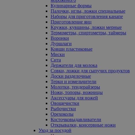
мороженого
Кулинарные формы
Палочки, иглы, ложки специальные
Наборы для приготовления канапе
Приготовление яиц
Кружки, кувшины, ложки мерные
Термометры, спиртометры, таймеры
Воронки
Дуршлаги
Ковши пластиковые
Миски
Сита
Держатели для молока
Совки, ложки для сыпучих продуктов
Доски разделочные
Терки и измельчители
Молотки, тендерайзеры
Ножи, топоры, ножницы
Аксессуары для ножей
Овощечистки
Рыбочистки
Орехоколы
Косточковыдавливатели
Открывалки, консервные ножи
Уход за посудой