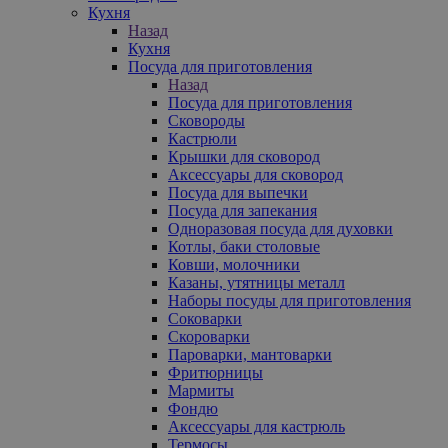
Кухня
Назад
Кухня
Посуда для приготовления
Назад
Посуда для приготовления
Сковороды
Кастрюли
Крышки для сковород
Аксессуары для сковород
Посуда для выпечки
Посуда для запекания
Одноразовая посуда для духовки
Котлы, баки столовые
Ковши, молочники
Казаны, утятницы металл
Наборы посуды для приготовления
Соковарки
Скороварки
Пароварки, мантоварки
Фритюрницы
Мармиты
Фондю
Аксессуары для кастрюль
Термосы