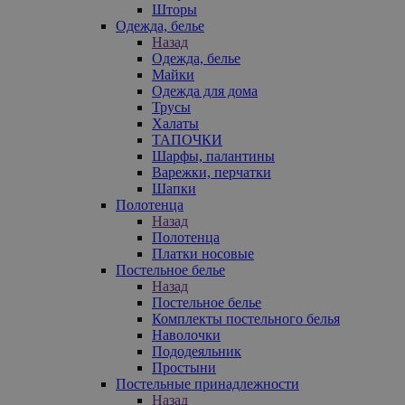
Шторы
Одежда, белье
Назад
Одежда, белье
Майки
Одежда для дома
Трусы
Халаты
ТАПОЧКИ
Шарфы, палантины
Варежки, перчатки
Шапки
Полотенца
Назад
Полотенца
Платки носовые
Постельное белье
Назад
Постельное белье
Комплекты постельного белья
Наволочки
Пододеяльник
Простыни
Постельные принадлежности
Назад