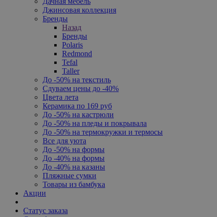
Дачная мебель
Джинсовая коллекция
Бренды
Назад
Бренды
Polaris
Redmond
Tefal
Taller
До -50% на текстиль
Сдуваем цены до -40%
Цвета лета
Керамика по 169 руб
До -50% на кастрюли
До -50% на пледы и покрывала
До -50% на термокружки и термосы
Все для уюта
До -50% на формы
До -40% на формы
До -40% на казаны
Пляжные сумки
Товары из бамбука
Акции
Статус заказа