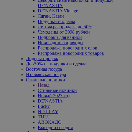
Декоративные наволочки и подушки
DE'NASTIA
DE'NASTIA Vintage
Ляган, Казан
Подушки и одеяла
Летняя распродажа до 50%
Чемоданы от 3998 рублей
Подборки для ванной
Новогодние гирлянды
Распродажа новогодних елок
Распродажа новогодних товаров
Лидеры продаж
До -50% на подушки и одеяла
Восточная посуда
Итальянская посуда
Стильные новинки
Назад
Стильные новинки
Новый 2023 год
DE'NASTIA
Lucky
ND PLAY
TULU
АВОКАДО
Выгодно сегодня