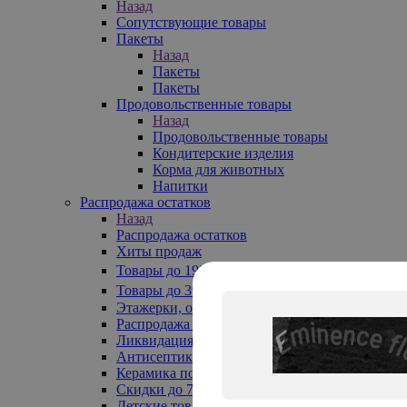
Назад
Сопутствующие товары
Пакеты
Назад
Пакеты
Пакеты
Продовольственные товары
Назад
Продовольственные товары
Кондитерские изделия
Корма для животных
Напитки
Распродажа остатков
Назад
Распродажа остатков
Хиты продаж
Товары до 199₽
Товары до 399₽
Этажерки, обувницы
Распродажа текстиля до -50%
Ликвидация до -70%
Антисептики
Керамика по 129 руб
Скидки до 70%
Детские товары