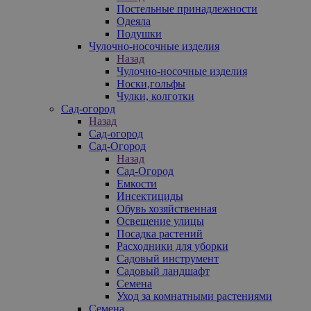
Постельные принадлежности
Одеяла
Подушки
Чулочно-носочные изделия
Назад
Чулочно-носочные изделия
Носки,гольфы
Чулки, колготки
Сад-огород
Назад
Сад-огород
Сад-Огород
Назад
Сад-Огород
Емкости
Инсектициды
Обувь хозяйственная
Освещение улицы
Посадка растений
Расходники для уборки
Садовый инструмент
Садовый ландшафт
Семена
Уход за комнатными растениями
Семена