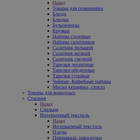
Назад
Товары для сервировки
Блюда
Блюдца
Бульонницы
Кружки
Наборы столовые
Наборы салатников
Салатник большой
Салатник мелкий
Салатник средний
Тарелки десертные
Тарелки обеденные
Тарелки суповые
Чайные, Кофейные наборы
Миски керамика, стекло
Товары для животных
Спальня
Назад
Спальня
Интерьерный текстиль
Назад
Интерьерный текстиль
Пледы
Покрывала, наволочки