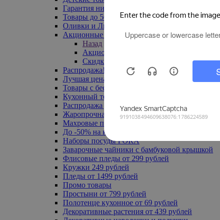
Гарантия низкой цены
Товары до 500 руб
Оливки и Лимоны
Акционные товары
Назад
Акционные товары
Скидка 20% по промокоду
Распродажа! Ульяновск до -70%
Лучшая цена
Товары с бесплатной доставкой
Кухонный текстиль
Распродажа до -50%
Жаропрочная посуда
Махровые полотенца
До -50% на ковры
Наборы посуды FORA
Заварочные чайники с бамбуковой крышкой
Флисовые пледы от 299 рублей
Кружки 249 рублей
Пледы от 1499 рублей
Промо товары
Простыни от 799 рублей
Полотенце кухонное от 69 рублей
Декоративные растения от 439 рублей