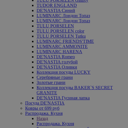
TULU PORSELEN Galaxy
TUDOR ENGLAND
DE'NASTIA Синий
LUMINARC Лондон Топаз
LUMINARC Лондон Топаз
TULU PORSELEN
TULU PORSELEN color
TULU PORSELEN Tutku
LUMINARC FRIENDS'TIME
LUMINARC AMMONITE
LUMINARC HARENA
DE'NASTIA Romeo
DE'NASTIA голубой
DE'NASTIA Оливки
Коллекция посуды LUCKY
Серебряные грани
Золотые грани
Коллекция посуды BAKER`S SECRET
GRANITE
DE'NASTIA Гусиная лапка
Посуда DE'NASTIA
Ковры от 699 руб
Распродажа. Кухня
Назад
Распродажа. Кухня