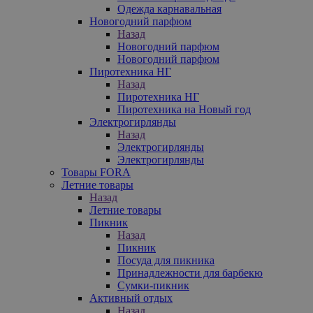
Одежда карнавальная
Новогодний парфюм
Назад
Новогодний парфюм
Новогодний парфюм
Пиротехника НГ
Назад
Пиротехника НГ
Пиротехника на Новый год
Электрогирлянды
Назад
Электрогирлянды
Электрогирлянды
Товары FORA
Летние товары
Назад
Летние товары
Пикник
Назад
Пикник
Посуда для пикника
Принадлежности для барбекю
Сумки-пикник
Активный отдых
Назад