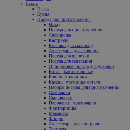
Кухня
Назад
Кухня
Посуда для приготовления
Назад
Посуда для приготовления
Сковороды
Кастрюли
Крышки для сковород
Аксессуары для сковород
Посуда для выпечки
Посуда для запекания
Одноразовая посуда для духовки
Котлы, баки столовые
Ковши, молочники
Казаны, утятницы металл
Наборы посуды для приготовления
Соковарки
Скороварки
Пароварки, мантоварки
Фритюрницы
Мармиты
Фондю
Аксессуары для кастрюль
Термосы