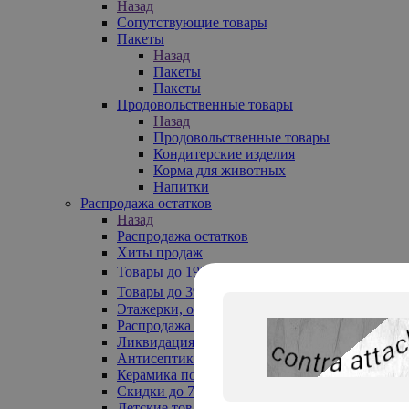
Назад
Сопутствующие товары
Пакеты
Назад
Пакеты
Пакеты
Продовольственные товары
Назад
Продовольственные товары
Кондитерские изделия
Корма для животных
Напитки
Распродажа остатков
Назад
Распродажа остатков
Хиты продаж
Товары до 199₽
Товары до 399₽
Этажерки, обувницы
Распродажа текстиля до -50%
Ликвидация до -70%
Антисептики
Керамика по 129 руб
Скидки до 70%
Детские товары