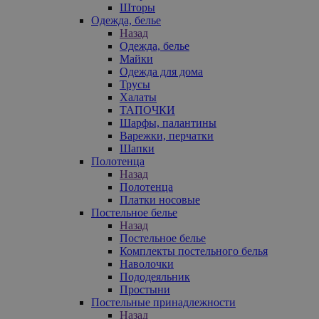
Шторы
Одежда, белье
Назад
Одежда, белье
Майки
Одежда для дома
Трусы
Халаты
ТАПОЧКИ
Шарфы, палантины
Варежки, перчатки
Шапки
Полотенца
Назад
Полотенца
Платки носовые
Постельное белье
Назад
Постельное белье
Комплекты постельного белья
Наволочки
Пододеяльник
Простыни
Постельные принадлежности
Назад