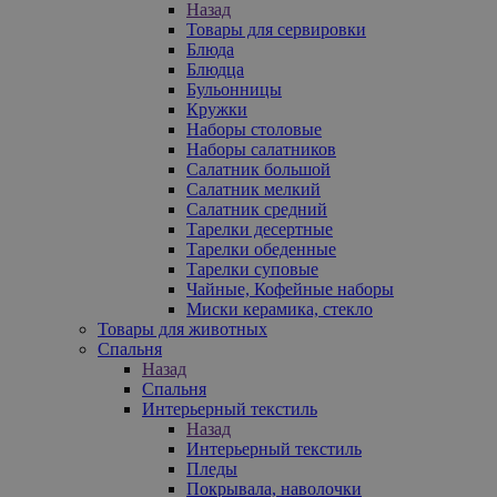
Назад
Товары для сервировки
Блюда
Блюдца
Бульонницы
Кружки
Наборы столовые
Наборы салатников
Салатник большой
Салатник мелкий
Салатник средний
Тарелки десертные
Тарелки обеденные
Тарелки суповые
Чайные, Кофейные наборы
Миски керамика, стекло
Товары для животных
Спальня
Назад
Спальня
Интерьерный текстиль
Назад
Интерьерный текстиль
Пледы
Покрывала, наволочки