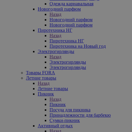
Одежда карнавальная
Новогодний парфюм
Назад
Новогодний парфюм
Новогодний парфюм
Пиротехника НГ
Назад
Пиротехника НГ
Пиротехника на Новый год
Электрогирлянды
Назад
Электрогирлянды
Электрогирлянды
Товары FORA
Летние товары
Назад
Летние товары
Пикник
Назад
Пикник
Посуда для пикника
Принадлежности для барбекю
Сумки-пикник
Активный отдых
Назад