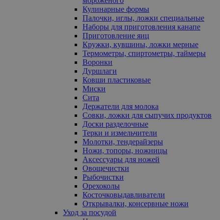
мороженого
Кулинарные формы
Палочки, иглы, ложки специальные
Наборы для приготовления канапе
Приготовление яиц
Кружки, кувшины, ложки мерные
Термометры, спиртометры, таймеры
Воронки
Дуршлаги
Ковши пластиковые
Миски
Сита
Держатели для молока
Совки, ложки для сыпучих продуктов
Доски разделочные
Терки и измельчители
Молотки, тендерайзеры
Ножи, топоры, ножницы
Аксессуары для ножей
Овощечистки
Рыбочистки
Орехоколы
Косточковыдавливатели
Открывалки, консервные ножи
Уход за посудой