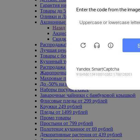
Гарантия низкой цены
Товары до 500 руб
Оливки и Лимоны
Акционные товары
Назад
Акционные товары
Скидка 20% по промокоду
Распродажа! Ульяновск до -70%
Лучшая цена
Товары с бесплатной доставкой
Кухонный текстиль
Распродажа до -50%
Жаропрочная посуда
Махровые полотенца
До -50% на ковры
Наборы посуды FORA
Заварочные чайники с бамбуковой крышкой
Флисовые пледы от 299 рублей
Кружки 249 рублей
Пледы от 1499 рублей
Промо товары
Простыни от 799 рублей
Полотенце кухонное от 69 рублей
Декоративные растения от 439 рублей