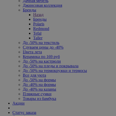
Дачная мебель
Джинсовая коллекция
Бренды
Назад
Бренды
Polaris
Redmond
Tefal
Taller
До -50% на текстиль
Сдуваем цены до -40%
Цвета лета
Керамика по 169 руб
До -50% на кастрюли
До -50% на пледы и покрывала
До -50% на термокружки и термосы
Все для уюта
До -50% на формы
До -40% на формы
До -40% на казаны
Пляжные сумки
Товары из бамбука
Акции
Статус заказа