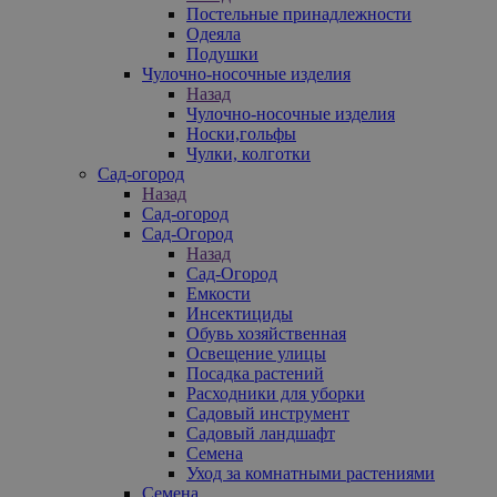
Постельные принадлежности
Одеяла
Подушки
Чулочно-носочные изделия
Назад
Чулочно-носочные изделия
Носки,гольфы
Чулки, колготки
Сад-огород
Назад
Сад-огород
Сад-Огород
Назад
Сад-Огород
Емкости
Инсектициды
Обувь хозяйственная
Освещение улицы
Посадка растений
Расходники для уборки
Садовый инструмент
Садовый ландшафт
Семена
Уход за комнатными растениями
Семена