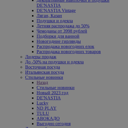
Декоративные наволочки и подушки
DE'NASTIA
DE'NASTIA Vintage
Ляган, Казан
Подушки и одеяла
Летняя распродажа до 50%
Чемоданы от 3998 рублей
Подборки для ванной
Новогодние гирлянды
Распродажа новогодних елок
Распродажа новогодних товаров
Лидеры продаж
До -50% на подушки и одеяла
Восточная посуда
Итальянская посуда
Стильные новинки
Назад
Стильные новинки
Новый 2023 год
DE'NASTIA
Lucky
ND PLAY
TULU
АВОКАДО
Выгодно сегодня