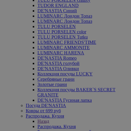
TULU PORSELEN Galaxy
TUDOR ENGLAND
DE'NASTIA Синий
LUMINARC Лондон Топаз
LUMINARC Лондон Топаз
TULU PORSELEN
TULU PORSELEN color
TULU PORSELEN Tutku
LUMINARC FRIENDS'TIME
LUMINARC AMMONITE
LUMINARC HARENA
DE'NASTIA Romeo
DE'NASTIA голубой
DE'NASTIA Оливки
Коллекция посуды LUCKY
Серебряные грани
Золотые грани
Коллекция посуды BAKER`S SECRET
GRANITE
DE'NASTIA Гусиная лапка
Посуда DE'NASTIA
Ковры от 699 руб
Распродажа. Кухня
Назад
Распродажа. Кухня