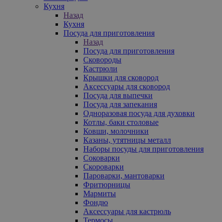
Кухня
Назад
Кухня
Посуда для приготовления
Назад
Посуда для приготовления
Сковороды
Кастрюли
Крышки для сковород
Аксессуары для сковород
Посуда для выпечки
Посуда для запекания
Одноразовая посуда для духовки
Котлы, баки столовые
Ковши, молочники
Казаны, утятницы металл
Наборы посуды для приготовления
Соковарки
Скороварки
Пароварки, мантоварки
Фритюрницы
Мармиты
Фондю
Аксессуары для кастрюль
Термосы