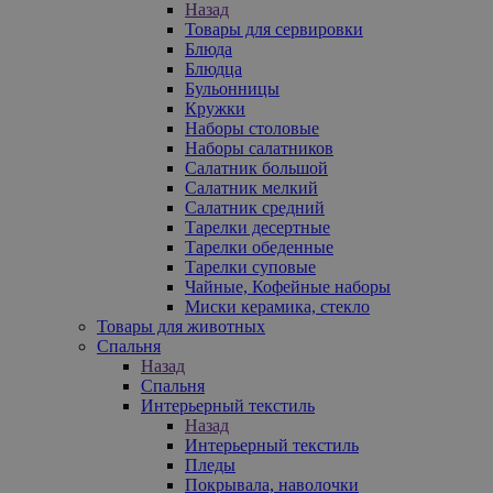
Назад
Товары для сервировки
Блюда
Блюдца
Бульонницы
Кружки
Наборы столовые
Наборы салатников
Салатник большой
Салатник мелкий
Салатник средний
Тарелки десертные
Тарелки обеденные
Тарелки суповые
Чайные, Кофейные наборы
Миски керамика, стекло
Товары для животных
Спальня
Назад
Спальня
Интерьерный текстиль
Назад
Интерьерный текстиль
Пледы
Покрывала, наволочки