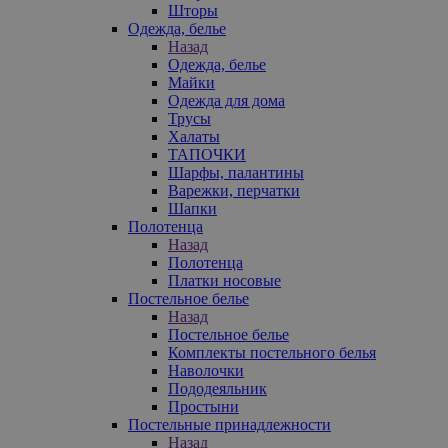
Шторы
Одежда, белье
Назад
Одежда, белье
Майки
Одежда для дома
Трусы
Халаты
ТАПОЧКИ
Шарфы, палантины
Варежки, перчатки
Шапки
Полотенца
Назад
Полотенца
Платки носовые
Постельное белье
Назад
Постельное белье
Комплекты постельного белья
Наволочки
Пододеяльник
Простыни
Постельные принадлежности
Назад