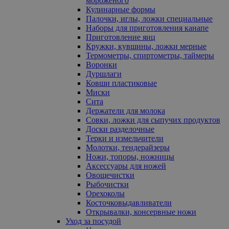
мороженого
Кулинарные формы
Палочки, иглы, ложки специальные
Наборы для приготовления канапе
Приготовление яиц
Кружки, кувшины, ложки мерные
Термометры, спиртометры, таймеры
Воронки
Дуршлаги
Ковши пластиковые
Миски
Сита
Держатели для молока
Совки, ложки для сыпучих продуктов
Доски разделочные
Терки и измельчители
Молотки, тендерайзеры
Ножи, топоры, ножницы
Аксессуары для ножей
Овощечистки
Рыбочистки
Орехоколы
Косточковыдавливатели
Открывалки, консервные ножи
Уход за посудой