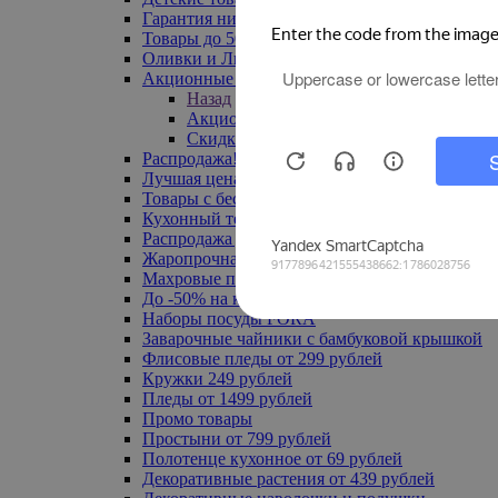
Гарантия низкой цены
Товары до 500 руб
Оливки и Лимоны
Акционные товары
Назад
Акционные товары
Скидка 20% по промокоду
Распродажа! Ульяновск до -70%
Лучшая цена
Товары с бесплатной доставкой
Кухонный текстиль
Распродажа до -50%
Жаропрочная посуда
Махровые полотенца
До -50% на ковры
Наборы посуды FORA
Заварочные чайники с бамбуковой крышкой
Флисовые пледы от 299 рублей
Кружки 249 рублей
Пледы от 1499 рублей
Промо товары
Простыни от 799 рублей
Полотенце кухонное от 69 рублей
Декоративные растения от 439 рублей