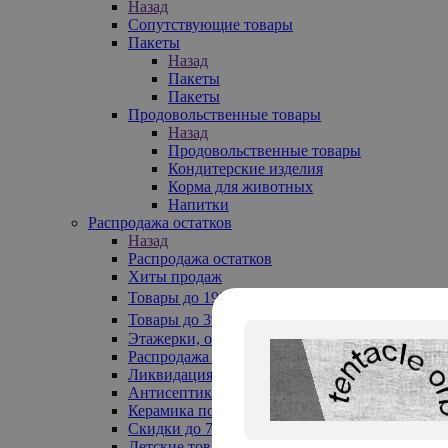
Назад
Сопутствующие товары
Пакеты
Назад
Пакеты
Пакеты
Продовольственные товары
Назад
Продовольственные товары
Кондитерские изделия
Корма для животных
Напитки
Распродажа остатков
Назад
Распродажа остатков
Хиты продаж
Товары до 199₽
Товары до 399₽
Этажерки, обувницы
Распродажа текстиля до -50%
Ликвидация до -70%
Антисептики
Керамика по 129 руб
Скидки до 70%
Детские товары