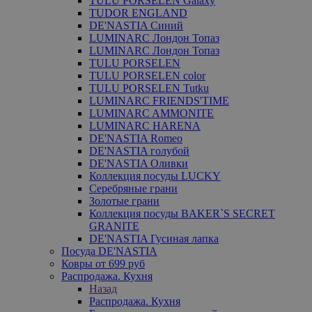
TULU PORSELEN Galaxy
TUDOR ENGLAND
DE'NASTIA Синий
LUMINARC Лондон Топаз
LUMINARC Лондон Топаз
TULU PORSELEN
TULU PORSELEN color
TULU PORSELEN Tutku
LUMINARC FRIENDS'TIME
LUMINARC AMMONITE
LUMINARC HARENA
DE'NASTIA Romeo
DE'NASTIA голубой
DE'NASTIA Оливки
Коллекция посуды LUCKY
Серебряные грани
Золотые грани
Коллекция посуды BAKER`S SECRET
GRANITE
DE'NASTIA Гусиная лапка
Посуда DE'NASTIA
Ковры от 699 руб
Распродажа. Кухня
Назад
Распродажа. Кухня