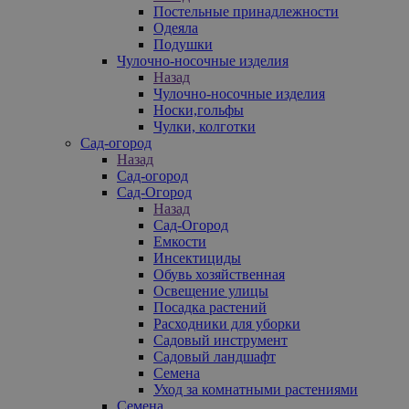
Постельные принадлежности
Одеяла
Подушки
Чулочно-носочные изделия
Назад
Чулочно-носочные изделия
Носки,гольфы
Чулки, колготки
Сад-огород
Назад
Сад-огород
Сад-Огород
Назад
Сад-Огород
Емкости
Инсектициды
Обувь хозяйственная
Освещение улицы
Посадка растений
Расходники для уборки
Садовый инструмент
Садовый ландшафт
Семена
Уход за комнатными растениями
Семена