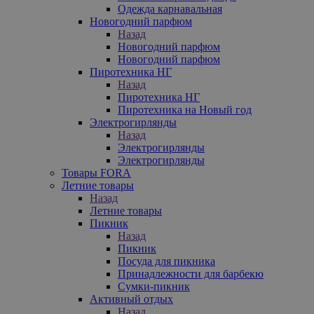
Одежда карнавальная
Новогодний парфюм
Назад
Новогодний парфюм
Новогодний парфюм
Пиротехника НГ
Назад
Пиротехника НГ
Пиротехника на Новый год
Электрогирлянды
Назад
Электрогирлянды
Электрогирлянды
Товары FORA
Летние товары
Назад
Летние товары
Пикник
Назад
Пикник
Посуда для пикника
Принадлежности для барбекю
Сумки-пикник
Активный отдых
Назад