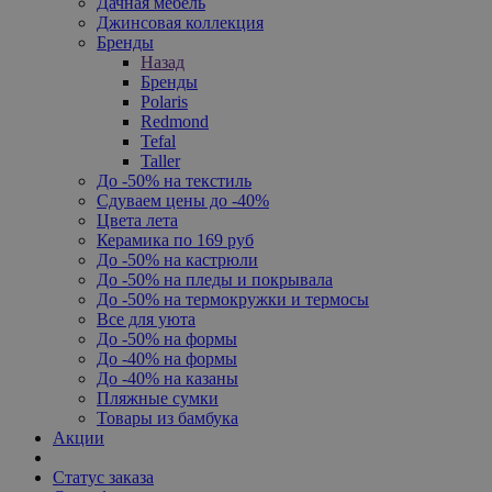
Дачная мебель
Джинсовая коллекция
Бренды
Назад
Бренды
Polaris
Redmond
Tefal
Taller
До -50% на текстиль
Сдуваем цены до -40%
Цвета лета
Керамика по 169 руб
До -50% на кастрюли
До -50% на пледы и покрывала
До -50% на термокружки и термосы
Все для уюта
До -50% на формы
До -40% на формы
До -40% на казаны
Пляжные сумки
Товары из бамбука
Акции
Статус заказа