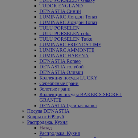
TULU PORSELEN Galaxy
TUDOR ENGLAND
DE'NASTIA Синий
LUMINARC Лондон Топаз
LUMINARC Лондон Топаз
TULU PORSELEN
TULU PORSELEN color
TULU PORSELEN Tutku
LUMINARC FRIENDS'TIME
LUMINARC AMMONITE
LUMINARC HARENA
DE'NASTIA Romeo
DE'NASTIA голубой
DE'NASTIA Оливки
Коллекция посуды LUCKY
Серебряные грани
Золотые грани
Коллекция посуды BAKER`S SECRET
GRANITE
DE'NASTIA Гусиная лапка
Посуда DE'NASTIA
Ковры от 699 руб
Распродажа. Кухня
Назад
Распродажа. Кухня