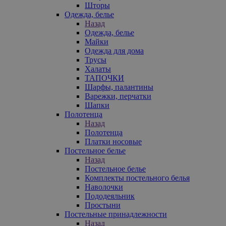
Шторы
Одежда, белье
Назад
Одежда, белье
Майки
Одежда для дома
Трусы
Халаты
ТАПОЧКИ
Шарфы, палантины
Варежки, перчатки
Шапки
Полотенца
Назад
Полотенца
Платки носовые
Постельное белье
Назад
Постельное белье
Комплекты постельного белья
Наволочки
Пододеяльник
Простыни
Постельные принадлежности
Назад