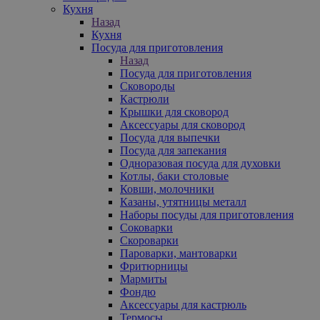
Кухня
Назад
Кухня
Посуда для приготовления
Назад
Посуда для приготовления
Сковороды
Кастрюли
Крышки для сковород
Аксессуары для сковород
Посуда для выпечки
Посуда для запекания
Одноразовая посуда для духовки
Котлы, баки столовые
Ковши, молочники
Казаны, утятницы металл
Наборы посуды для приготовления
Соковарки
Скороварки
Пароварки, мантоварки
Фритюрницы
Мармиты
Фондю
Аксессуары для кастрюль
Термосы