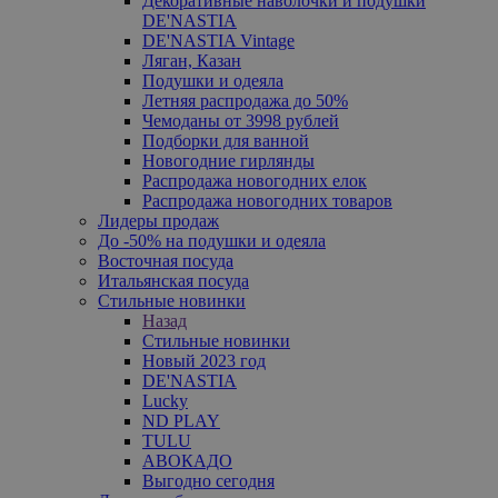
Декоративные наволочки и подушки
DE'NASTIA
DE'NASTIA Vintage
Ляган, Казан
Подушки и одеяла
Летняя распродажа до 50%
Чемоданы от 3998 рублей
Подборки для ванной
Новогодние гирлянды
Распродажа новогодних елок
Распродажа новогодних товаров
Лидеры продаж
До -50% на подушки и одеяла
Восточная посуда
Итальянская посуда
Стильные новинки
Назад
Стильные новинки
Новый 2023 год
DE'NASTIA
Lucky
ND PLAY
TULU
АВОКАДО
Выгодно сегодня