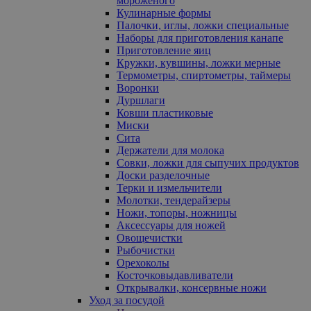
мороженого
Кулинарные формы
Палочки, иглы, ложки специальные
Наборы для приготовления канапе
Приготовление яиц
Кружки, кувшины, ложки мерные
Термометры, спиртометры, таймеры
Воронки
Дуршлаги
Ковши пластиковые
Миски
Сита
Держатели для молока
Совки, ложки для сыпучих продуктов
Доски разделочные
Терки и измельчители
Молотки, тендерайзеры
Ножи, топоры, ножницы
Аксессуары для ножей
Овощечистки
Рыбочистки
Орехоколы
Косточковыдавливатели
Открывалки, консервные ножи
Уход за посудой