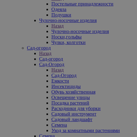
Постельные принадлежности
Одеяла
Подушки
Чулочно-носочные изделия
Назад
Чулочно-носочные изделия
Носки,гольфы
Чулки, колготки
Сад-огород
Назад
Сад-огород
Сад-Огород
Назад
Сад-Огород
Емкости
Инсектициды
Обувь хозяйственная
Освещение улицы
Посадка растений
Расходники для уборки
Садовый инструмент
Садовый ландшафт
Семена
Уход за комнатными растениями
Семена