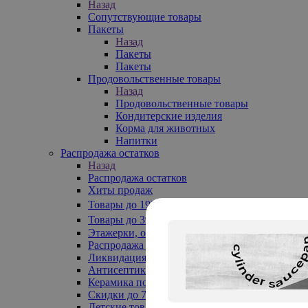
Назад
Сопутствующие товары
Пакеты
Назад
Пакеты
Пакеты
Продовольственные товары
Назад
Продовольственные товары
Кондитерские изделия
Корма для животных
Напитки
Распродажа остатков
Назад
Распродажа остатков
Хиты продаж
Товары до 199₽
Товары до 399₽
Этажерки, обувницы
Распродажа текстиля до -50%
Ликвидация до -70%
Антисептики
Керамика по 129 руб
Скидки до 70%
Детские товары