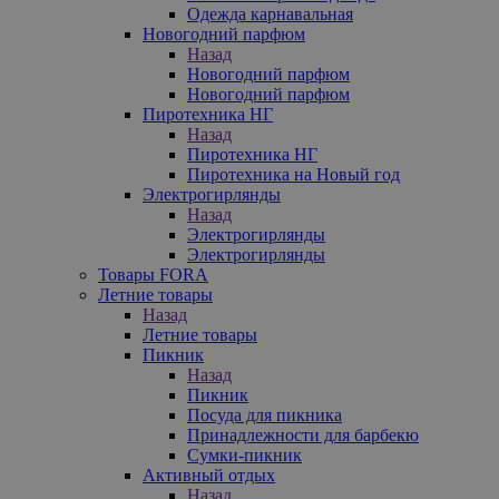
Одежда карнавальная
Новогодний парфюм
Назад
Новогодний парфюм
Новогодний парфюм
Пиротехника НГ
Назад
Пиротехника НГ
Пиротехника на Новый год
Электрогирлянды
Назад
Электрогирлянды
Электрогирлянды
Товары FORA
Летние товары
Назад
Летние товары
Пикник
Назад
Пикник
Посуда для пикника
Принадлежности для барбекю
Сумки-пикник
Активный отдых
Назад