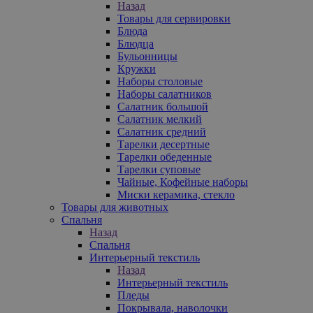
Назад
Товары для сервировки
Блюда
Блюдца
Бульонницы
Кружки
Наборы столовые
Наборы салатников
Салатник большой
Салатник мелкий
Салатник средний
Тарелки десертные
Тарелки обеденные
Тарелки суповые
Чайные, Кофейные наборы
Миски керамика, стекло
Товары для животных
Спальня
Назад
Спальня
Интерьерный текстиль
Назад
Интерьерный текстиль
Пледы
Покрывала, наволочки