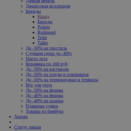
Дачная мебель
Джинсовая коллекция
Бренды
Назад
Бренды
Polaris
Redmond
Tefal
Taller
До -50% на текстиль
Сдуваем цены до -40%
Цвета лета
Керамика по 169 руб
До -50% на кастрюли
До -50% на пледы и покрывала
До -50% на термокружки и термосы
Все для уюта
До -50% на формы
До -40% на формы
До -40% на казаны
Пляжные сумки
Товары из бамбука
Акции
Статус заказа