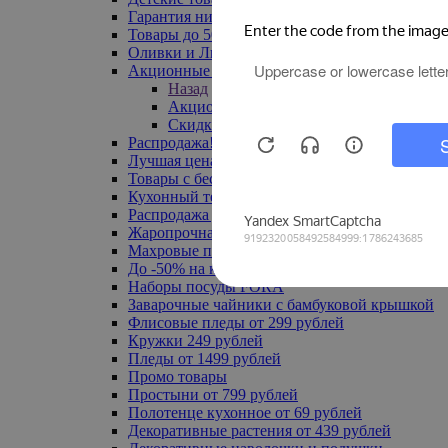
Гарантия низкой цены
Товары до 500 руб
Оливки и Лимоны
Акционные товары
Назад
Акционные товары
Скидка 20% по промокоду
Распродажа! Ульяновск до -70%
Лучшая цена
Товары с бесплатной доставкой
Кухонный текстиль
Распродажа до -50%
Жаропрочная посуда
Махровые полотенца
До -50% на ковры
Наборы посуды FORA
Заварочные чайники с бамбуковой крышкой
Флисовые пледы от 299 рублей
Кружки 249 рублей
Пледы от 1499 рублей
Промо товары
Простыни от 799 рублей
Полотенце кухонное от 69 рублей
Декоративные растения от 439 рублей