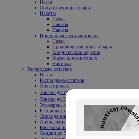
Назад
Сопутствующие товары
Пакеты
Назад
Пакеты
Пакеты
Продовольственные товары
Назад
Продовольственные товары
Кондитерские изделия
Корма для животных
Напитки
Распродажа остатков
Назад
Распродажа остатков
Хиты продаж
Товары до 199₽
Товары до 399₽
Этажерки, обувницы
Распродажа текстиля до -50%
Ликвидация до -70%
Антисептики
Керамика по 129 руб
Скидки до 70%
Детские товары