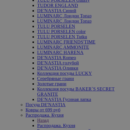
TULU PORSELEN Galaxy
TUDOR ENGLAND
DE'NASTIA Синий
LUMINARC Лондон Топаз
LUMINARC Лондон Топаз
TULU PORSELEN
TULU PORSELEN color
TULU PORSELEN Tutku
LUMINARC FRIENDS'TIME
LUMINARC AMMONITE
LUMINARC HARENA
DE'NASTIA Romeo
DE'NASTIA голубой
DE'NASTIA Оливки
Коллекция посуды LUCKY
Серебряные грани
Золотые грани
Коллекция посуды BAKER`S SECRET
GRANITE
DE'NASTIA Гусиная лапка
Посуда DE'NASTIA
Ковры от 699 руб
Распродажа. Кухня
Назад
Распродажа. Кухня