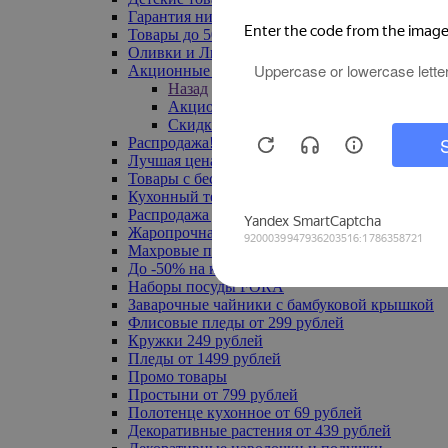
Гарантия низкой цены
Товары до 500 руб
Оливки и Лимоны
Акционные товары
Назад
Акционные товары
Скидка 20% по промокоду
Распродажа! Ульяновск до -70%
Лучшая цена
Товары с бесплатной доставкой
Кухонный текстиль
Распродажа до -50%
Жаропрочная посуда
Махровые полотенца
До -50% на ковры
Наборы посуды FORA
Заварочные чайники с бамбуковой крышкой
Флисовые пледы от 299 рублей
Кружки 249 рублей
Пледы от 1499 рублей
Промо товары
Простыни от 799 рублей
Полотенце кухонное от 69 рублей
Декоративные растения от 439 рублей