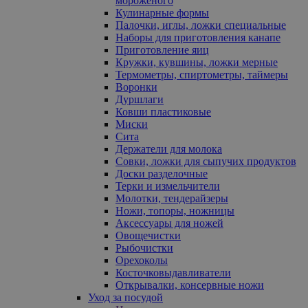
мороженого
Кулинарные формы
Палочки, иглы, ложки специальные
Наборы для приготовления канапе
Приготовление яиц
Кружки, кувшины, ложки мерные
Термометры, спиртометры, таймеры
Воронки
Дуршлаги
Ковши пластиковые
Миски
Сита
Держатели для молока
Совки, ложки для сыпучих продуктов
Доски разделочные
Терки и измельчители
Молотки, тендерайзеры
Ножи, топоры, ножницы
Аксессуары для ножей
Овощечистки
Рыбочистки
Орехоколы
Косточковыдавливатели
Открывалки, консервные ножи
Уход за посудой