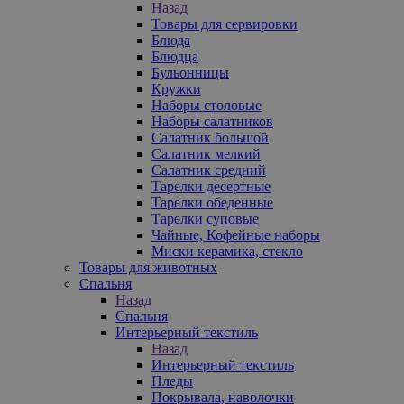
Назад
Товары для сервировки
Блюда
Блюдца
Бульонницы
Кружки
Наборы столовые
Наборы салатников
Салатник большой
Салатник мелкий
Салатник средний
Тарелки десертные
Тарелки обеденные
Тарелки суповые
Чайные, Кофейные наборы
Миски керамика, стекло
Товары для животных
Спальня
Назад
Спальня
Интерьерный текстиль
Назад
Интерьерный текстиль
Пледы
Покрывала, наволочки