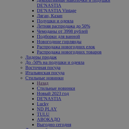
Декоративные наволочки и подушки
DE'NASTIA
DE'NASTIA Vintage
Ляган, Казан
Подушки и одеяла
Летняя распродажа до 50%
Чемоданы от 3998 рублей
Подборки для ванной
Новогодние гирлянды
Распродажа новогодних елок
Распродажа новогодних товаров
Лидеры продаж
До -50% на подушки и одеяла
Восточная посуда
Итальянская посуда
Стильные новинки
Назад
Стильные новинки
Новый 2023 год
DE'NASTIA
Lucky
ND PLAY
TULU
АВОКАДО
Выгодно сегодня