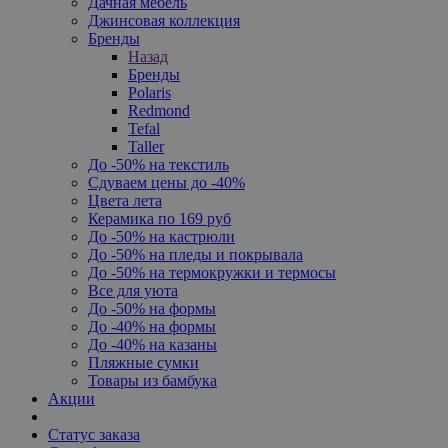
Дачная мебель
Джинсовая коллекция
Бренды
Назад
Бренды
Polaris
Redmond
Tefal
Taller
До -50% на текстиль
Сдуваем цены до -40%
Цвета лета
Керамика по 169 руб
До -50% на кастрюли
До -50% на пледы и покрывала
До -50% на термокружки и термосы
Все для уюта
До -50% на формы
До -40% на формы
До -40% на казаны
Пляжные сумки
Товары из бамбука
Акции
Статус заказа