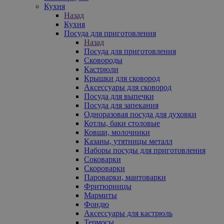
Кухня
Назад
Кухня
Посуда для приготовления
Назад
Посуда для приготовления
Сковороды
Кастрюли
Крышки для сковород
Аксессуары для сковород
Посуда для выпечки
Посуда для запекания
Одноразовая посуда для духовки
Котлы, баки столовые
Ковши, молочники
Казаны, утятницы металл
Наборы посуды для приготовления
Соковарки
Скороварки
Пароварки, мантоварки
Фритюрницы
Мармиты
Фондю
Аксессуары для кастрюль
Термосы