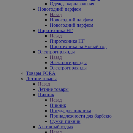
Одежда карнавальная
Новогодний парфюм
Назад
Новогодний парфюм
Новогодний парфюм
Пиротехника НГ
Назад
Пиротехника НГ
Пиротехника на Новый год
Электрогирлянды
Назад
Электрогирлянды
Электрогирлянды
Товары FORA
Летние товары
Назад
Летние товары
Пикник
Назад
Пикник
Посуда для пикника
Принадлежности для барбекю
Сумки-пикник
Активный отдых
Назад