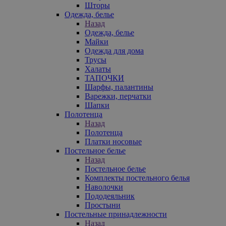
Шторы
Одежда, белье
Назад
Одежда, белье
Майки
Одежда для дома
Трусы
Халаты
ТАПОЧКИ
Шарфы, палантины
Варежки, перчатки
Шапки
Полотенца
Назад
Полотенца
Платки носовые
Постельное белье
Назад
Постельное белье
Комплекты постельного белья
Наволочки
Пододеяльник
Простыни
Постельные принадлежности
Назад