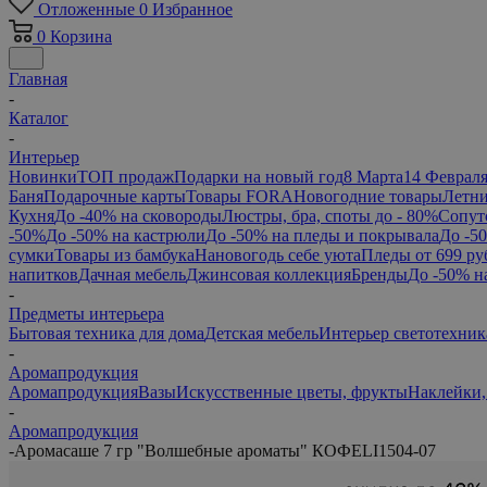
Отложенные
0
Избранное
0
Корзина
Главная
-
Каталог
-
Интерьер
Новинки
ТОП продаж
Подарки на новый год
8 Марта
14 Феврал
Баня
Подарочные карты
Товары FORA
Новогодние товары
Летни
Кухня
До -40% на сковороды
Люстры, бра, споты до - 80%
Сопут
-50%
До -50% на кастрюли
До -50% на пледы и покрывала
До -5
сумки
Товары из бамбука
Нановогодь себе уюта
Пледы от 699 ру
напитков
Дачная мебель
Джинсовая коллекция
Бренды
До -50% н
-
Предметы интерьера
Бытовая техника для дома
Детская мебель
Интерьер светотехник
-
Аромапродукция
Аромапродукция
Вазы
Искусственные цветы, фрукты
Наклейки,
-
Аромапродукция
-
Аромасаше 7 гр "Волшебные ароматы" КОФЕLI1504-07