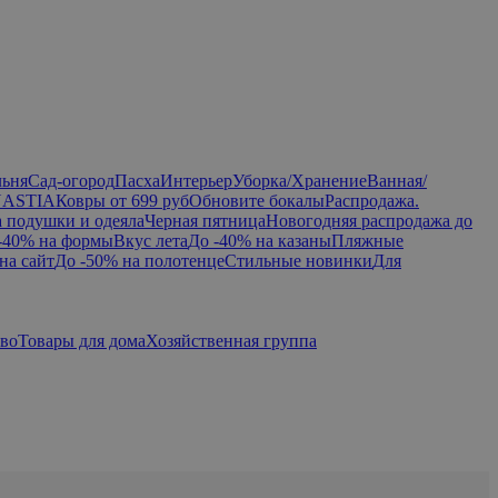
льня
Сад-огород
Пасха
Интерьер
Уборка/Хранение
Ванная/
NASTIA
Ковры от 699 руб
Обновите бокалы
Распродажа.
а подушки и одеяла
Черная пятница
Новогодняя распродажа до
-40% на формы
Вкус лета
До -40% на казаны
Пляжные
на сайт
До -50% на полотенце
Стильные новинки
Для
тво
Товары для дома
Хозяйственная группа