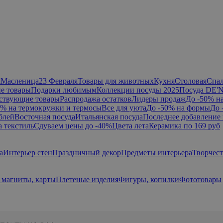
я
Масленица
23 Февраля
Товары для животных
Кухня
Столовая
Спа
е товары
Подарки любимым
Коллекции посуды 2025
Посуда DE'
ствующие товары
Распродажа остатков
Лидеры продаж
До -50% н
0% на термокружки и термосы
Все для уюта
До -50% на формы
До 
блей
Восточная посуда
Итальянская посуда
Последнее добавление 
а текстиль
Сдуваем цены до -40%
Цвета лета
Керамика по 169 руб
а
Интерьер стен
Праздничный декор
Предметы интерьера
Творчес
 магниты, карты
Плетеные изделия
Фигуры, копилки
Фототовары