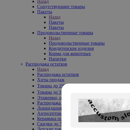
Назад
Сопутствующие товары
Пакеты
Назад
Пакеты
Пакеты
Продовольственные товары
Назад
Продовольственные товары
Кондитерские изделия
Корма для животных
Напитки
Распродажа остатков
Назад
Распродажа остатков
Хиты продаж
Товары до 199₽
Товары до 399₽
Этажерки, обувницы
Распродажа текстиля до -50%
Ликвидация до -70%
Антисептики
Керамика по 129 руб
Скидки до 70%
Детские товары