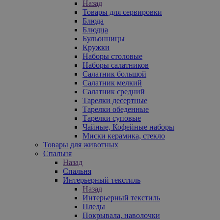
Назад
Товары для сервировки
Блюда
Блюдца
Бульонницы
Кружки
Наборы столовые
Наборы салатников
Салатник большой
Салатник мелкий
Салатник средний
Тарелки десертные
Тарелки обеденные
Тарелки суповые
Чайные, Кофейные наборы
Миски керамика, стекло
Товары для животных
Спальня
Назад
Спальня
Интерьерный текстиль
Назад
Интерьерный текстиль
Пледы
Покрывала, наволочки