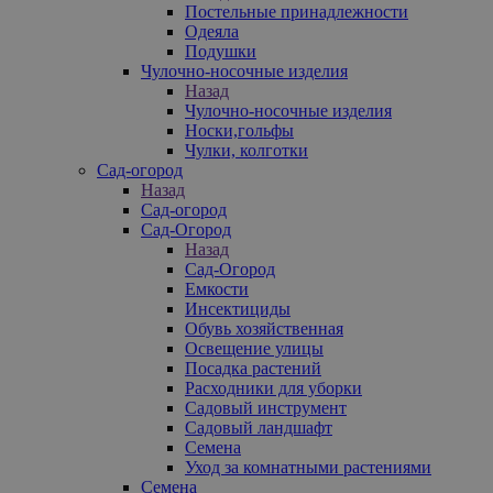
Постельные принадлежности
Одеяла
Подушки
Чулочно-носочные изделия
Назад
Чулочно-носочные изделия
Носки,гольфы
Чулки, колготки
Сад-огород
Назад
Сад-огород
Сад-Огород
Назад
Сад-Огород
Емкости
Инсектициды
Обувь хозяйственная
Освещение улицы
Посадка растений
Расходники для уборки
Садовый инструмент
Садовый ландшафт
Семена
Уход за комнатными растениями
Семена