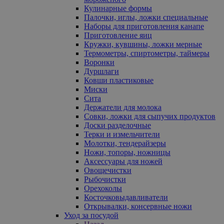
Кулинарные формы
Палочки, иглы, ложки специальные
Наборы для приготовления канапе
Приготовление яиц
Кружки, кувшины, ложки мерные
Термометры, спиртометры, таймеры
Воронки
Дуршлаги
Ковши пластиковые
Миски
Сита
Держатели для молока
Совки, ложки для сыпучих продуктов
Доски разделочные
Терки и измельчители
Молотки, тендерайзеры
Ножи, топоры, ножницы
Аксессуары для ножей
Овощечистки
Рыбочистки
Орехоколы
Косточковыдавливатели
Открывалки, консервные ножи
Уход за посудой