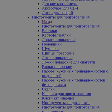
Детские контейнеры
Аксессуары для СВЧ
Лотки для специй
Инструменты для приготовления
Назад
Инструменты для приготовления
Венчики
Картофелемялки
Лопатки поварские
Половники
Шумовки
Щипцы поварские
Ложки поварские
Ложки поварские для спагетти
Вилки поварские
Наборы кухонных принадлежностей с
подставкой
Наборы кухонных принадлежностей
без подставки
Скалки
Коврики для приготовления
Кисти кулинарные
Инструменты кондитерские
Инструменты для приготовления
мороженого