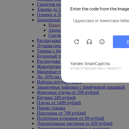
Гарантия низкой цены
Товары до 500 руб
Оливки и Лимоны
Акционные товары
Назад
Акционные товары
Скидка 20% по промокоду
Распродажа! Ульяновск до -70%
Лучшая цена
Товары с бесплатной доставкой
Кухонный текстиль
Распродажа до -50%
Жаропрочная посуда
Махровые полотенца
До -50% на ковры
Наборы посуды FORA
Заварочные чайники с бамбуковой крышкой
Флисовые пледы от 299 рублей
Кружки 249 рублей
Пледы от 1499 рублей
Промо товары
Простыни от 799 рублей
Полотенце кухонное от 69 рублей
Декоративные растения от 439 рублей
Декоративные наволочки и подушки