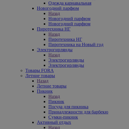
Одежда карнавальная
Новогодний парфюм
Назад
Новогодний парфюм
Новогодний парфюм
Пиротехника НГ
Назад
Пиротехника НГ
Пиротехника на Новый год
Электрогирлянды
Назад
Электрогирлянды
Электрогирлянды
Товары FORA
Летние товары
Назад
Летние товары
Пикник
Назад
Пикник
Посуда для пикника
Принадлежности для барбекю
Сумки-пикник
Активный отдых
Назад