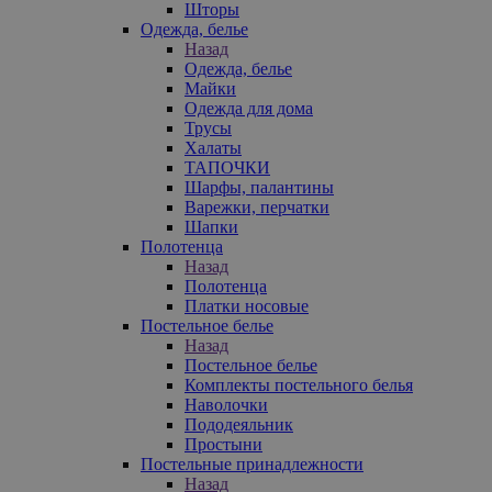
Шторы
Одежда, белье
Назад
Одежда, белье
Майки
Одежда для дома
Трусы
Халаты
ТАПОЧКИ
Шарфы, палантины
Варежки, перчатки
Шапки
Полотенца
Назад
Полотенца
Платки носовые
Постельное белье
Назад
Постельное белье
Комплекты постельного белья
Наволочки
Пододеяльник
Простыни
Постельные принадлежности
Назад