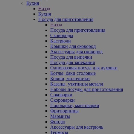
Кухня
Назад
Кухня
Посуда для приготовления
Назад
Посуда для приготовления
Сковороды
Кастрюли
Крышки для сковород
Аксессуары для сковород
Посуда для выпечки
Посуда для запекания
Одноразовая посуда для духовки
Котлы, баки столовые
Ковши, молочники
Казаны, утятницы металл
Наборы посуды для приготовления
Соковарки
Скороварки
Пароварки, мантоварки
Фритюрницы
Мармиты
Фондю
Аксессуары для кастрюль
Термосы