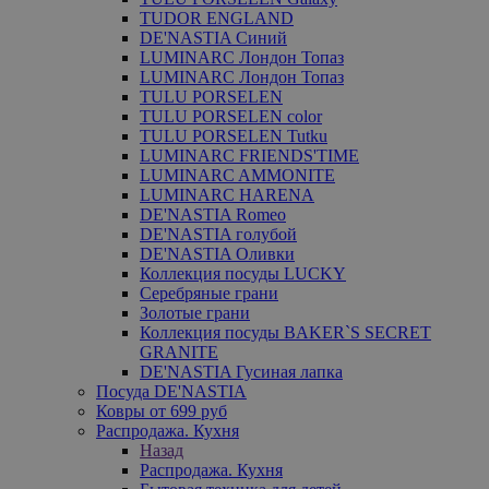
TUDOR ENGLAND
DE'NASTIA Синий
LUMINARC Лондон Топаз
LUMINARC Лондон Топаз
TULU PORSELEN
TULU PORSELEN color
TULU PORSELEN Tutku
LUMINARC FRIENDS'TIME
LUMINARC AMMONITE
LUMINARC HARENA
DE'NASTIA Romeo
DE'NASTIA голубой
DE'NASTIA Оливки
Коллекция посуды LUCKY
Серебряные грани
Золотые грани
Коллекция посуды BAKER`S SECRET
GRANITE
DE'NASTIA Гусиная лапка
Посуда DE'NASTIA
Ковры от 699 руб
Распродажа. Кухня
Назад
Распродажа. Кухня