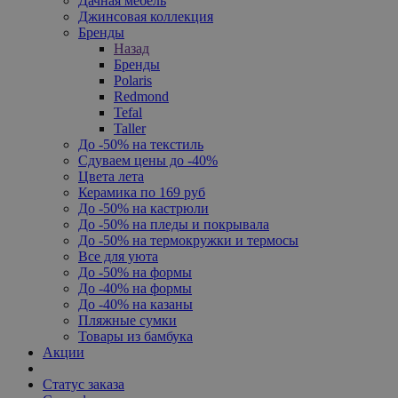
Дачная мебель
Джинсовая коллекция
Бренды
Назад
Бренды
Polaris
Redmond
Tefal
Taller
До -50% на текстиль
Сдуваем цены до -40%
Цвета лета
Керамика по 169 руб
До -50% на кастрюли
До -50% на пледы и покрывала
До -50% на термокружки и термосы
Все для уюта
До -50% на формы
До -40% на формы
До -40% на казаны
Пляжные сумки
Товары из бамбука
Акции
Статус заказа