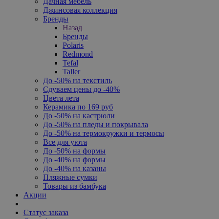
Дачная мебель
Джинсовая коллекция
Бренды
Назад
Бренды
Polaris
Redmond
Tefal
Taller
До -50% на текстиль
Сдуваем цены до -40%
Цвета лета
Керамика по 169 руб
До -50% на кастрюли
До -50% на пледы и покрывала
До -50% на термокружки и термосы
Все для уюта
До -50% на формы
До -40% на формы
До -40% на казаны
Пляжные сумки
Товары из бамбука
Акции
Статус заказа