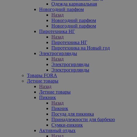
Одежда карнавальная
Новогодний парфюм
Назад
Новогодний парфюм
Новогодний парфюм
Пиротехника НГ
Назад
Пиротехника НГ
Пиротехника на Новый год
Электрогирлянды
Назад
Электрогирлянды
Электрогирлянды
Товары FORA
Летние товары
Назад
Летние товары
Пикник
Назад
Пикник
Посуда для пикника
Принадлежности для барбекю
Сумки-пикник
Активный отдых
Назад