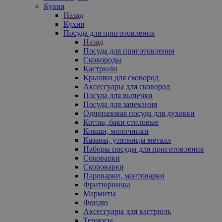
Кухня
Назад
Кухня
Посуда для приготовления
Назад
Посуда для приготовления
Сковороды
Кастрюли
Крышки для сковород
Аксессуары для сковород
Посуда для выпечки
Посуда для запекания
Одноразовая посуда для духовки
Котлы, баки столовые
Ковши, молочники
Казаны, утятницы металл
Наборы посуды для приготовления
Соковарки
Скороварки
Пароварки, мантоварки
Фритюрницы
Мармиты
Фондю
Аксессуары для кастрюль
Термосы