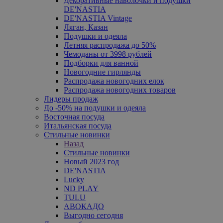
Декоративные наволочки и подушки
DE'NASTIA
DE'NASTIA Vintage
Ляган, Казан
Подушки и одеяла
Летняя распродажа до 50%
Чемоданы от 3998 рублей
Подборки для ванной
Новогодние гирлянды
Распродажа новогодних елок
Распродажа новогодних товаров
Лидеры продаж
До -50% на подушки и одеяла
Восточная посуда
Итальянская посуда
Стильные новинки
Назад
Стильные новинки
Новый 2023 год
DE'NASTIA
Lucky
ND PLAY
TULU
АВОКАДО
Выгодно сегодня