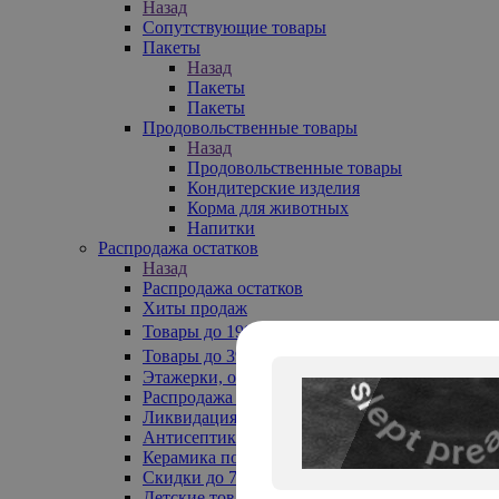
Назад
Сопутствующие товары
Пакеты
Назад
Пакеты
Пакеты
Продовольственные товары
Назад
Продовольственные товары
Кондитерские изделия
Корма для животных
Напитки
Распродажа остатков
Назад
Распродажа остатков
Хиты продаж
Товары до 199₽
Товары до 399₽
Этажерки, обувницы
Распродажа текстиля до -50%
Ликвидация до -70%
Антисептики
Керамика по 129 руб
Скидки до 70%
Детские товары