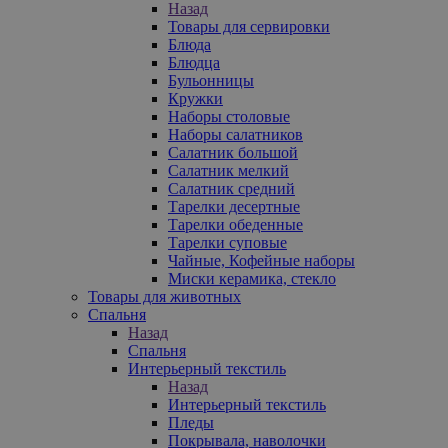
Назад
Товары для сервировки
Блюда
Блюдца
Бульонницы
Кружки
Наборы столовые
Наборы салатников
Салатник большой
Салатник мелкий
Салатник средний
Тарелки десертные
Тарелки обеденные
Тарелки суповые
Чайные, Кофейные наборы
Миски керамика, стекло
Товары для животных
Спальня
Назад
Спальня
Интерьерный текстиль
Назад
Интерьерный текстиль
Пледы
Покрывала, наволочки