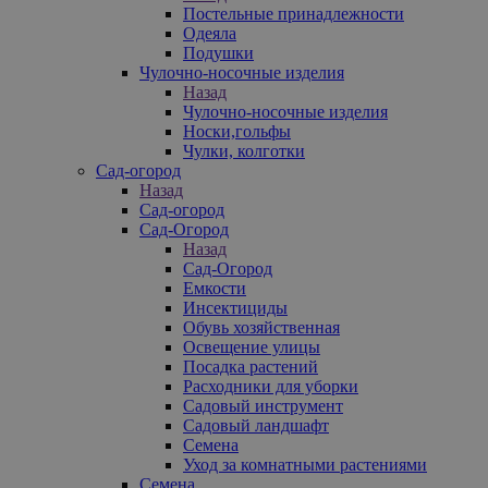
Постельные принадлежности
Одеяла
Подушки
Чулочно-носочные изделия
Назад
Чулочно-носочные изделия
Носки,гольфы
Чулки, колготки
Сад-огород
Назад
Сад-огород
Сад-Огород
Назад
Сад-Огород
Емкости
Инсектициды
Обувь хозяйственная
Освещение улицы
Посадка растений
Расходники для уборки
Садовый инструмент
Садовый ландшафт
Семена
Уход за комнатными растениями
Семена