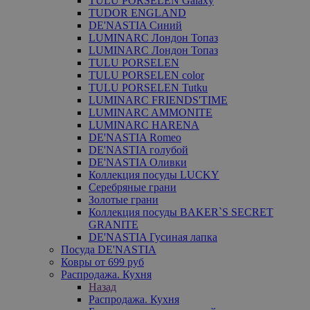
TULU PORSELEN Galaxy
TUDOR ENGLAND
DE'NASTIA Синий
LUMINARC Лондон Топаз
LUMINARC Лондон Топаз
TULU PORSELEN
TULU PORSELEN color
TULU PORSELEN Tutku
LUMINARC FRIENDS'TIME
LUMINARC AMMONITE
LUMINARC HARENA
DE'NASTIA Romeo
DE'NASTIA голубой
DE'NASTIA Оливки
Коллекция посуды LUCKY
Серебряные грани
Золотые грани
Коллекция посуды BAKER`S SECRET
GRANITE
DE'NASTIA Гусиная лапка
Посуда DE'NASTIA
Ковры от 699 руб
Распродажа. Кухня
Назад
Распродажа. Кухня