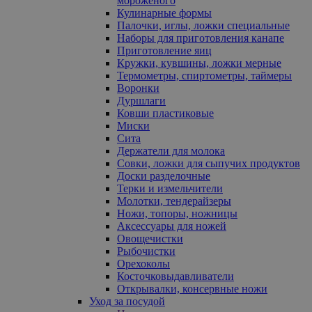
мороженого
Кулинарные формы
Палочки, иглы, ложки специальные
Наборы для приготовления канапе
Приготовление яиц
Кружки, кувшины, ложки мерные
Термометры, спиртометры, таймеры
Воронки
Дуршлаги
Ковши пластиковые
Миски
Сита
Держатели для молока
Совки, ложки для сыпучих продуктов
Доски разделочные
Терки и измельчители
Молотки, тендерайзеры
Ножи, топоры, ножницы
Аксессуары для ножей
Овощечистки
Рыбочистки
Орехоколы
Косточковыдавливатели
Открывалки, консервные ножи
Уход за посудой