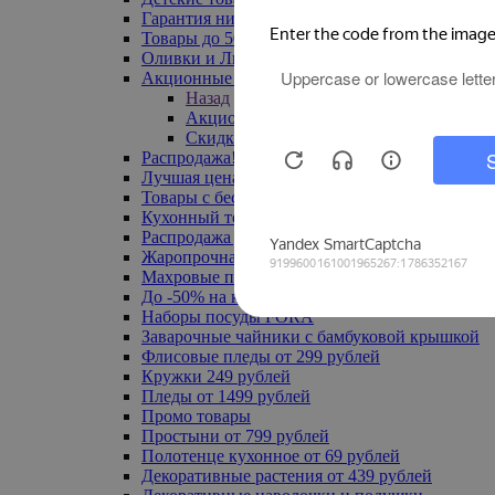
Гарантия низкой цены
Товары до 500 руб
Оливки и Лимоны
Акционные товары
Назад
Акционные товары
Скидка 20% по промокоду
Распродажа! Ульяновск до -70%
Лучшая цена
Товары с бесплатной доставкой
Кухонный текстиль
Распродажа до -50%
Жаропрочная посуда
Махровые полотенца
До -50% на ковры
Наборы посуды FORA
Заварочные чайники с бамбуковой крышкой
Флисовые пледы от 299 рублей
Кружки 249 рублей
Пледы от 1499 рублей
Промо товары
Простыни от 799 рублей
Полотенце кухонное от 69 рублей
Декоративные растения от 439 рублей