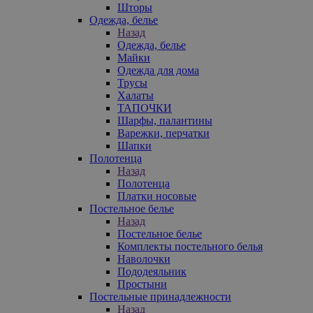
Шторы
Одежда, белье
Назад
Одежда, белье
Майки
Одежда для дома
Трусы
Халаты
ТАПОЧКИ
Шарфы, палантины
Варежки, перчатки
Шапки
Полотенца
Назад
Полотенца
Платки носовые
Постельное белье
Назад
Постельное белье
Комплекты постельного белья
Наволочки
Пододеяльник
Простыни
Постельные принадлежности
Назад