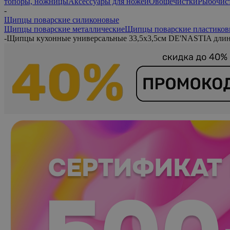
топоры, ножницы
Аксессуары для ножей
Овощечистки
Рыбочис
-
Щипцы поварские силиконовые
Щипцы поварские металлические
Щипцы поварские пластиков
-
Щипцы кухонные универсальные 33,5x3,5см DE'NASTIA длин