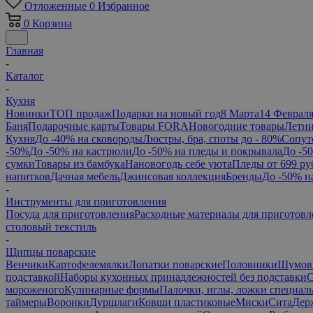
Отложенные
0
Избранное
0
Корзина
Главная
-
Каталог
-
Кухня
Новинки
ТОП продаж
Подарки на новый год
8 Марта
14 Феврал
Баня
Подарочные карты
Товары FORA
Новогодние товары
Летни
Кухня
До -40% на сковороды
Люстры, бра, споты до - 80%
Сопут
-50%
До -50% на кастрюли
До -50% на пледы и покрывала
До -5
сумки
Товары из бамбука
Нановогодь себе уюта
Пледы от 699 ру
напитков
Дачная мебель
Джинсовая коллекция
Бренды
До -50% н
-
Инструменты для приготовления
Посуда для приготовления
Расходные материалы для приготовл
столовый текстиль
-
Щипцы поварские
Венчики
Картофелемялки
Лопатки поварские
Половники
Шумов
подставкой
Наборы кухонных принадлежностей без подставки
С
мороженого
Кулинарные формы
Палочки, иглы, ложки специал
таймеры
Воронки
Дуршлаги
Ковши пластиковые
Миски
Сита
Дер