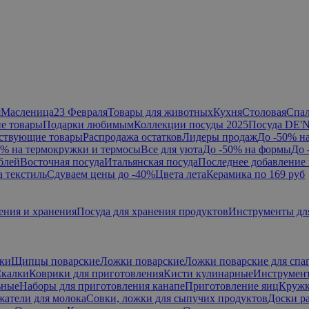
я
Масленица
23 Февраля
Товары для животных
Кухня
Столовая
Спа
е товары
Подарки любимым
Коллекции посуды 2025
Посуда DE'
ствующие товары
Распродажа остатков
Лидеры продаж
До -50% н
0% на термокружки и термосы
Все для уюта
До -50% на формы
До 
блей
Восточная посуда
Итальянская посуда
Последнее добавление 
а текстиль
Сдуваем цены до -40%
Цвета лета
Керамика по 169 руб
ения и хранения
Посуда для хранения продуктов
Инструменты дл
ки
Щипцы поварские
Ложки поварские
Ложки поварские для спа
калки
Коврики для приготовления
Кисти кулинарные
Инструмент
ьные
Наборы для приготовления канапе
Приготовление яиц
Кружк
жатели для молока
Совки, ложки для сыпучих продуктов
Доски р