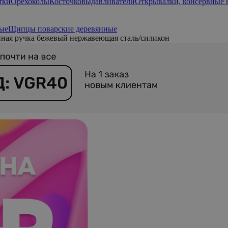
тки
Орехоколы
Косточковыдавливатели
Открывалки, консервные
ые
Щипцы поварские деревянные
ная ручка бежевый нержавеющая сталь/силикон