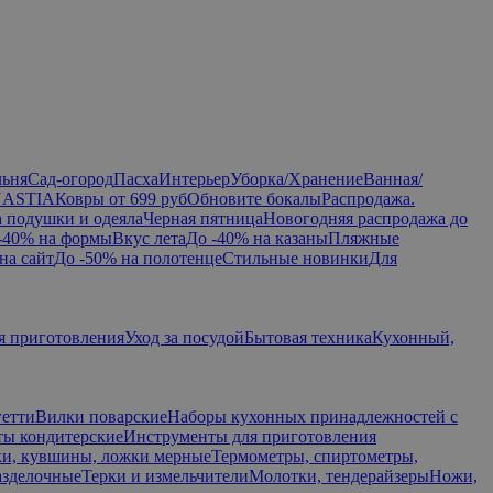
льня
Сад-огород
Пасха
Интерьер
Уборка/Хранение
Ванная/
NASTIA
Ковры от 699 руб
Обновите бокалы
Распродажа.
а подушки и одеяла
Черная пятница
Новогодняя распродажа до
-40% на формы
Вкус лета
До -40% на казаны
Пляжные
на сайт
До -50% на полотенце
Стильные новинки
Для
я приготовления
Уход за посудой
Бытовая техника
Кухонный,
гетти
Вилки поварские
Наборы кухонных принадлежностей с
ы кондитерские
Инструменты для приготовления
и, кувшины, ложки мерные
Термометры, спиртометры,
азделочные
Терки и измельчители
Молотки, тендерайзеры
Ножи,