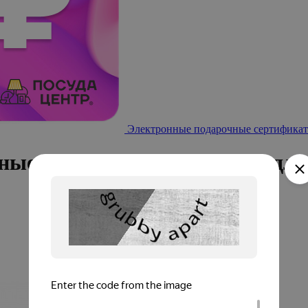
Электронные подарочные сертификат
ые 33,5x3,5см DE'NASTIA дли