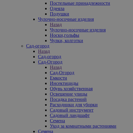
Постельные принадлежности
Одеяла
Подушки
Чулочно-носочные изделия
Назад
Чулочно-носочные изделия
Носки,гольфы
Чулки, колготки
Сад-огород
Назад
Сад-огород
Сад-Огород
Назад
Сад-Огород
Емкости
Инсектициды
Обувь хозяйственная
Освещение улицы
Посадка растений
Расходники для уборки
Садовый инструмент
Садовый ландшафт
Семена
Уход за комнатными растениями
Семена