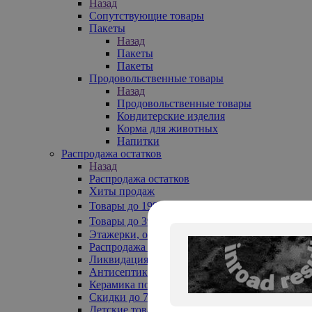
Назад
Сопутствующие товары
Пакеты
Назад
Пакеты
Пакеты
Продовольственные товары
Назад
Продовольственные товары
Кондитерские изделия
Корма для животных
Напитки
Распродажа остатков
Назад
Распродажа остатков
Хиты продаж
Товары до 199₽
Товары до 399₽
Этажерки, обувницы
Распродажа текстиля до -50%
Ликвидация до -70%
Антисептики
Керамика по 129 руб
Скидки до 70%
Детские товары