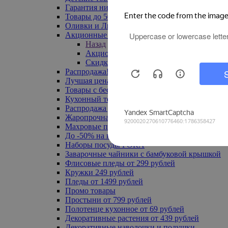
Гарантия низкой цены
Товары до 500 руб
Оливки и Лимоны
Акционные товары
Назад
Акционные товары
Скидка 20% по промокоду
Распродажа! Ульяновск до -70%
Лучшая цена
Товары с бесплатной доставкой
Кухонный текстиль
Распродажа до -50%
Жаропрочная посуда
Махровые полотенца
До -50% на ковры
Наборы посуды FORA
Заварочные чайники с бамбуковой крышкой
Флисовые пледы от 299 рублей
Кружки 249 рублей
Пледы от 1499 рублей
Промо товары
Простыни от 799 рублей
Полотенце кухонное от 69 рублей
Декоративные растения от 439 рублей
Декоративные наволочки и подушки