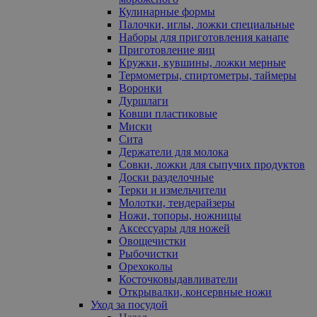
Кулинарные формы
Палочки, иглы, ложки специальные
Наборы для приготовления канапе
Приготовление яиц
Кружки, кувшины, ложки мерные
Термометры, спиртометры, таймеры
Воронки
Дуршлаги
Ковши пластиковые
Миски
Сита
Держатели для молока
Совки, ложки для сыпучих продуктов
Доски разделочные
Терки и измельчители
Молотки, тендерайзеры
Ножи, топоры, ножницы
Аксессуары для ножей
Овощечистки
Рыбочистки
Орехоколы
Косточковыдавливатели
Открывалки, консервные ножи
Уход за посудой