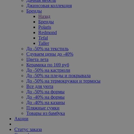
Дачная мебель
Джинсовая коллекция
Бренды
Назад
Бренды
Polaris
Redmond
Tefal
Taller
До -50% на текстиль
Сдуваем цены до -40%
Цвета лета
Керамика по 169 руб
До -50% на кастрюли
До -50% на пледы и покрывала
До -50% на термокружки и термосы
Все для уюта
До -50% на формы
До -40% на формы
До -40% на казаны
Пляжные сумки
Товары из бамбука
Акции
Статус заказа