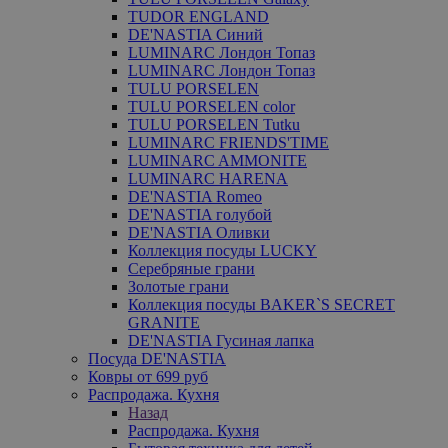
TUDOR ENGLAND
DE'NASTIA Синий
LUMINARC Лондон Топаз
LUMINARC Лондон Топаз
TULU PORSELEN
TULU PORSELEN color
TULU PORSELEN Tutku
LUMINARC FRIENDS'TIME
LUMINARC AMMONITE
LUMINARC HARENA
DE'NASTIA Romeo
DE'NASTIA голубой
DE'NASTIA Оливки
Коллекция посуды LUCKY
Серебряные грани
Золотые грани
Коллекция посуды BAKER`S SECRET
GRANITE
DE'NASTIA Гусиная лапка
Посуда DE'NASTIA
Ковры от 699 руб
Распродажа. Кухня
Назад
Распродажа. Кухня