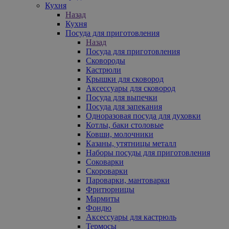
Кухня
Назад
Кухня
Посуда для приготовления
Назад
Посуда для приготовления
Сковороды
Кастрюли
Крышки для сковород
Аксессуары для сковород
Посуда для выпечки
Посуда для запекания
Одноразовая посуда для духовки
Котлы, баки столовые
Ковши, молочники
Казаны, утятницы металл
Наборы посуды для приготовления
Соковарки
Скороварки
Пароварки, мантоварки
Фритюрницы
Мармиты
Фондю
Аксессуары для кастрюль
Термосы