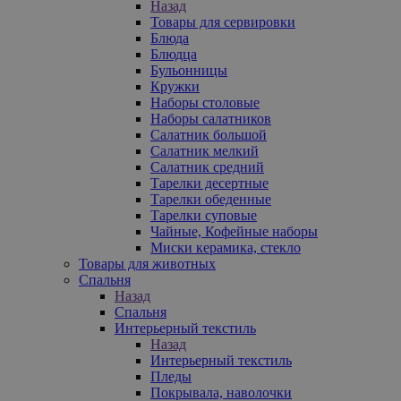
Назад
Товары для сервировки
Блюда
Блюдца
Бульонницы
Кружки
Наборы столовые
Наборы салатников
Салатник большой
Салатник мелкий
Салатник средний
Тарелки десертные
Тарелки обеденные
Тарелки суповые
Чайные, Кофейные наборы
Миски керамика, стекло
Товары для животных
Спальня
Назад
Спальня
Интерьерный текстиль
Назад
Интерьерный текстиль
Пледы
Покрывала, наволочки