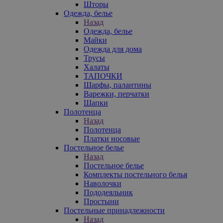
Шторы
Одежда, белье
Назад
Одежда, белье
Майки
Одежда для дома
Трусы
Халаты
ТАПОЧКИ
Шарфы, палантины
Варежки, перчатки
Шапки
Полотенца
Назад
Полотенца
Платки носовые
Постельное белье
Назад
Постельное белье
Комплекты постельного белья
Наволочки
Пододеяльник
Простыни
Постельные принадлежности
Назад