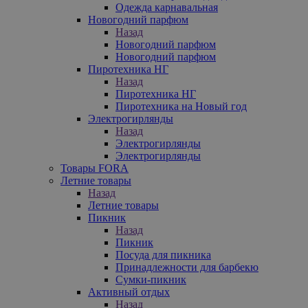
Одежда карнавальная
Новогодний парфюм
Назад
Новогодний парфюм
Новогодний парфюм
Пиротехника НГ
Назад
Пиротехника НГ
Пиротехника на Новый год
Электрогирлянды
Назад
Электрогирлянды
Электрогирлянды
Товары FORA
Летние товары
Назад
Летние товары
Пикник
Назад
Пикник
Посуда для пикника
Принадлежности для барбекю
Сумки-пикник
Активный отдых
Назад