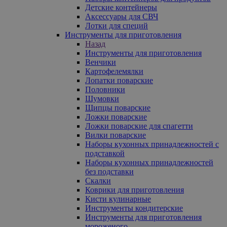
Детские контейнеры
Аксессуары для СВЧ
Лотки для специй
Инструменты для приготовления
Назад
Инструменты для приготовления
Венчики
Картофелемялки
Лопатки поварские
Половники
Шумовки
Щипцы поварские
Ложки поварские
Ложки поварские для спагетти
Вилки поварские
Наборы кухонных принадлежностей с
подставкой
Наборы кухонных принадлежностей
без подставки
Скалки
Коврики для приготовления
Кисти кулинарные
Инструменты кондитерские
Инструменты для приготовления
мороженого