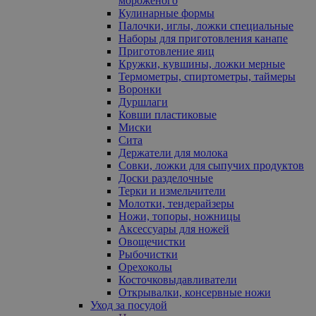
мороженого
Кулинарные формы
Палочки, иглы, ложки специальные
Наборы для приготовления канапе
Приготовление яиц
Кружки, кувшины, ложки мерные
Термометры, спиртометры, таймеры
Воронки
Дуршлаги
Ковши пластиковые
Миски
Сита
Держатели для молока
Совки, ложки для сыпучих продуктов
Доски разделочные
Терки и измельчители
Молотки, тендерайзеры
Ножи, топоры, ножницы
Аксессуары для ножей
Овощечистки
Рыбочистки
Орехоколы
Косточковыдавливатели
Открывалки, консервные ножи
Уход за посудой