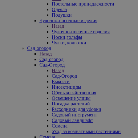
Постельные принадлежности
Одеяла
Подушки
Чулочно-носочные изделия
Назад
Чулочно-носочные изделия
Носки,гольфы
Чулки, колготки
Сад-огород
Назад
Сад-огород
Сад-Огород
Назад
Сад-Огород
Емкости
Инсектициды
Обувь хозяйственная
Освещение улицы
Посадка растений
Расходники для уборки
Садовый инструмент
Садовый ландшафт
Семена
Уход за комнатными растениями
Семена