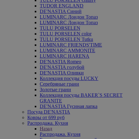
TULU PORSELEN Galaxy
TUDOR ENGLAND
DE'NASTIA Синий
LUMINARC Лондон Топаз
LUMINARC Лондон Топаз
TULU PORSELEN
TULU PORSELEN color
TULU PORSELEN Tutku
LUMINARC FRIENDS'TIME
LUMINARC AMMONITE
LUMINARC HARENA
DE'NASTIA Romeo
DE'NASTIA голубой
DE'NASTIA Оливки
Коллекция посуды LUCKY
Серебряные грани
Золотые грани
Коллекция посуды BAKER`S SECRET
GRANITE
DE'NASTIA Гусиная лапка
Посуда DE'NASTIA
Ковры от 699 руб
Распродажа. Кухня
Назад
Распродажа. Кухня