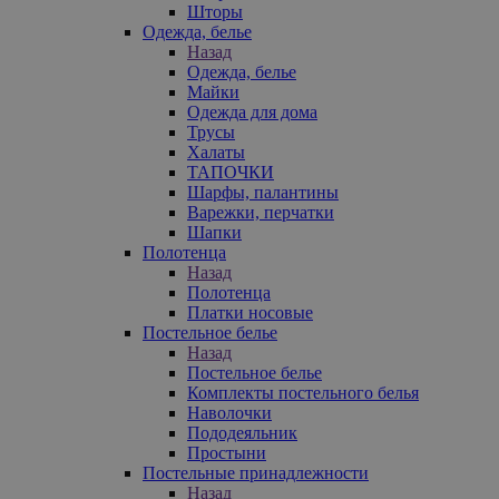
Шторы
Одежда, белье
Назад
Одежда, белье
Майки
Одежда для дома
Трусы
Халаты
ТАПОЧКИ
Шарфы, палантины
Варежки, перчатки
Шапки
Полотенца
Назад
Полотенца
Платки носовые
Постельное белье
Назад
Постельное белье
Комплекты постельного белья
Наволочки
Пододеяльник
Простыни
Постельные принадлежности
Назад