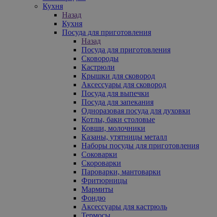
Кухня
Назад
Кухня
Посуда для приготовления
Назад
Посуда для приготовления
Сковороды
Кастрюли
Крышки для сковород
Аксессуары для сковород
Посуда для выпечки
Посуда для запекания
Одноразовая посуда для духовки
Котлы, баки столовые
Ковши, молочники
Казаны, утятницы металл
Наборы посуды для приготовления
Соковарки
Скороварки
Пароварки, мантоварки
Фритюрницы
Мармиты
Фондю
Аксессуары для кастрюль
Термосы