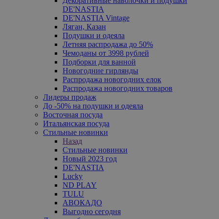
Декоративные наволочки и подушки
DE'NASTIA
DE'NASTIA Vintage
Ляган, Казан
Подушки и одеяла
Летняя распродажа до 50%
Чемоданы от 3998 рублей
Подборки для ванной
Новогодние гирлянды
Распродажа новогодних елок
Распродажа новогодних товаров
Лидеры продаж
До -50% на подушки и одеяла
Восточная посуда
Итальянская посуда
Стильные новинки
Назад
Стильные новинки
Новый 2023 год
DE'NASTIA
Lucky
ND PLAY
TULU
АВОКАДО
Выгодно сегодня