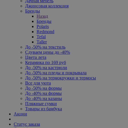
Дачная мебель
Джинсовая коллекция
Бренды
Назад
Бренды
Polaris
Redmond
Tefal
Taller
До -50% на текстиль
Сдуваем цены до -40%
Цвета лета
Керамика по 169 руб
До -50% на кастрюли
До -50% на пледы и покрывала
До -50% на термокружки и термосы
Все для уюта
До -50% на формы
До -40% на формы
До -40% на казаны
Пляжные сумки
Товары из бамбука
Акции
Статус заказа