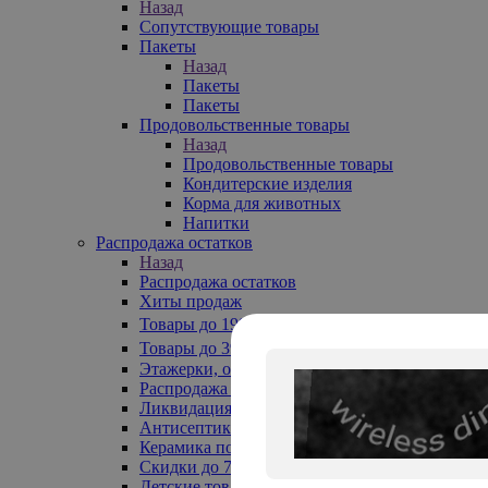
Назад
Сопутствующие товары
Пакеты
Назад
Пакеты
Пакеты
Продовольственные товары
Назад
Продовольственные товары
Кондитерские изделия
Корма для животных
Напитки
Распродажа остатков
Назад
Распродажа остатков
Хиты продаж
Товары до 199₽
Товары до 399₽
Этажерки, обувницы
Распродажа текстиля до -50%
Ликвидация до -70%
Антисептики
Керамика по 129 руб
Скидки до 70%
Детские товары