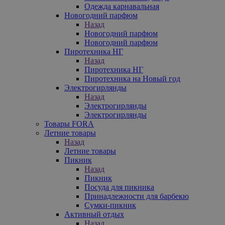
Одежда карнавальная
Новогодний парфюм
Назад
Новогодний парфюм
Новогодний парфюм
Пиротехника НГ
Назад
Пиротехника НГ
Пиротехника на Новый год
Электрогирлянды
Назад
Электрогирлянды
Электрогирлянды
Товары FORA
Летние товары
Назад
Летние товары
Пикник
Назад
Пикник
Посуда для пикника
Принадлежности для барбекю
Сумки-пикник
Активный отдых
Назад