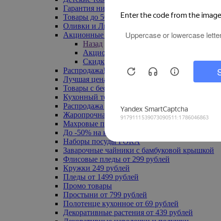
Гарантия низкой цены
Товары до 500 руб
Оливки и Лимоны
Акционные товары
Назад
Акционные товары
Скидка 20% по промокоду
Распродажа! Ульяновск до -70%
Лучшая цена
Товары с бесплатной доставкой
Кухонный текстиль
Распродажа до -50%
Жаропрочная посуда
Махровые полотенца
До -50% на ковры
Наборы посуды FORA
Заварочные чайники с бамбуковой крышкой
Флисовые пледы от 299 рублей
Кружки 249 рублей
Пледы от 1499 рублей
Промо товары
Простыни от 799 рублей
Полотенце кухонное от 69 рублей
Декоративные растения от 439 рублей