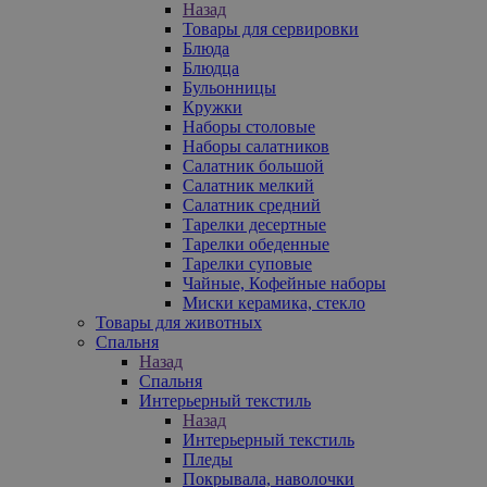
Назад
Товары для сервировки
Блюда
Блюдца
Бульонницы
Кружки
Наборы столовые
Наборы салатников
Салатник большой
Салатник мелкий
Салатник средний
Тарелки десертные
Тарелки обеденные
Тарелки суповые
Чайные, Кофейные наборы
Миски керамика, стекло
Товары для животных
Спальня
Назад
Спальня
Интерьерный текстиль
Назад
Интерьерный текстиль
Пледы
Покрывала, наволочки