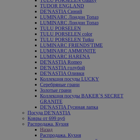
TULU PORSELEN Galaxy
TUDOR ENGLAND
DE'NASTIA Синий
LUMINARC Лондон Топаз
LUMINARC Лондон Топаз
TULU PORSELEN
TULU PORSELEN color
TULU PORSELEN Tutku
LUMINARC FRIENDS'TIME
LUMINARC AMMONITE
LUMINARC HARENA
DE'NASTIA Romeo
DE'NASTIA голубой
DE'NASTIA Оливки
Коллекция посуды LUCKY
Серебряные грани
Золотые грани
Коллекция посуды BAKER`S SECRET
GRANITE
DE'NASTIA Гусиная лапка
Посуда DE'NASTIA
Ковры от 699 руб
Распродажа. Кухня
Назад
Распродажа. Кухня