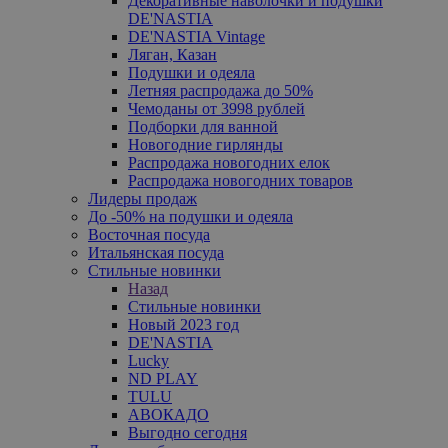
Декоративные наволочки и подушки
DE'NASTIA
DE'NASTIA Vintage
Ляган, Казан
Подушки и одеяла
Летняя распродажа до 50%
Чемоданы от 3998 рублей
Подборки для ванной
Новогодние гирлянды
Распродажа новогодних елок
Распродажа новогодних товаров
Лидеры продаж
До -50% на подушки и одеяла
Восточная посуда
Итальянская посуда
Стильные новинки
Назад
Стильные новинки
Новый 2023 год
DE'NASTIA
Lucky
ND PLAY
TULU
АВОКАДО
Выгодно сегодня