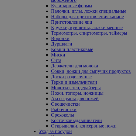
мороженого
Кулинарные формы
Палочки, иглы, ложки специальные
Наборы для приготовления канапе
Приготовление яиц
Кружки, кувшины, ложки мерные
Термометры, спиртометры, таймеры
Воронки
Дуршлаги
Ковши пластиковые
Миски
Сита
Держатели для молока
Совки, ложки для сыпучих продуктов
Доски разделочные
Терки и измельчители
Молотки, тендерайзеры
Ножи, топоры, ножницы
Аксессуары для ножей
Овощечистки
Рыбочистки
Орехоколы
Косточковыдавливатели
Открывалки, консервные ножи
Уход за посудой