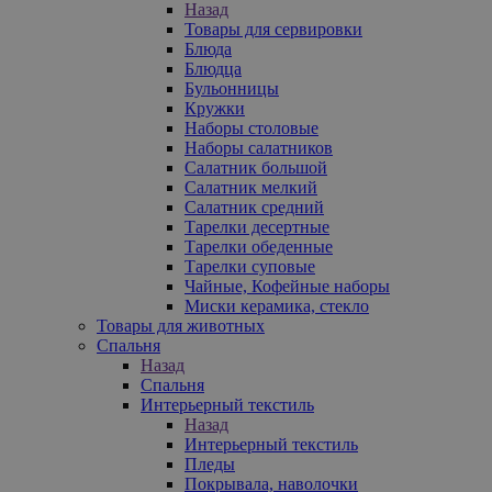
Назад
Товары для сервировки
Блюда
Блюдца
Бульонницы
Кружки
Наборы столовые
Наборы салатников
Салатник большой
Салатник мелкий
Салатник средний
Тарелки десертные
Тарелки обеденные
Тарелки суповые
Чайные, Кофейные наборы
Миски керамика, стекло
Товары для животных
Спальня
Назад
Спальня
Интерьерный текстиль
Назад
Интерьерный текстиль
Пледы
Покрывала, наволочки