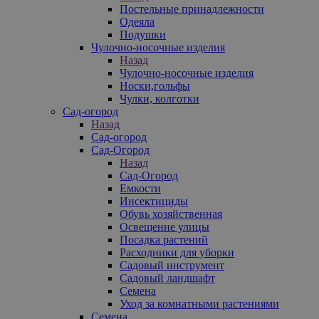
Постельные принадлежности
Одеяла
Подушки
Чулочно-носочные изделия
Назад
Чулочно-носочные изделия
Носки,гольфы
Чулки, колготки
Сад-огород
Назад
Сад-огород
Сад-Огород
Назад
Сад-Огород
Емкости
Инсектициды
Обувь хозяйственная
Освещение улицы
Посадка растений
Расходники для уборки
Садовый инструмент
Садовый ландшафт
Семена
Уход за комнатными растениями
Семена