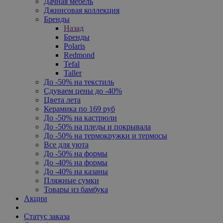
Дачная мебель
Джинсовая коллекция
Бренды
Назад
Бренды
Polaris
Redmond
Tefal
Taller
До -50% на текстиль
Сдуваем цены до -40%
Цвета лета
Керамика по 169 руб
До -50% на кастрюли
До -50% на пледы и покрывала
До -50% на термокружки и термосы
Все для уюта
До -50% на формы
До -40% на формы
До -40% на казаны
Пляжные сумки
Товары из бамбука
Акции
Статус заказа