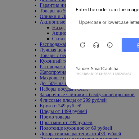
Гарантия низкой цены
Товары до 500 руб
Оливки и Лимоны
Акционные товары
Назад
Акционные товары
Скидка 20% по промокоду
Распродажа! Ульяновск до -70%
Лучшая цена
Товары с бесплатной доставкой
Кухонный текстиль
Распродажа до -50%
Жаропрочная посуда
Махровые полотенца
До -50% на ковры
Наборы посуды FORA
Заварочные чайники с бамбуковой крышкой
Флисовые пледы от 299 рублей
Кружки 249 рублей
Пледы от 1499 рублей
Промо товары
Простыни от 799 рублей
Полотенце кухонное от 69 рублей
Декоративные растения от 439 рублей