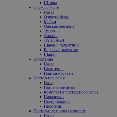
Шторы
Одежда, белье
Назад
Одежда, белье
Майки
Одежда для дома
Трусы
Халаты
ТАПОЧКИ
Шарфы, палантины
Варежки, перчатки
Шапки
Полотенца
Назад
Полотенца
Платки носовые
Постельное белье
Назад
Постельное белье
Комплекты постельного белья
Наволочки
Пододеяльник
Простыни
Постельные принадлежности
Назад