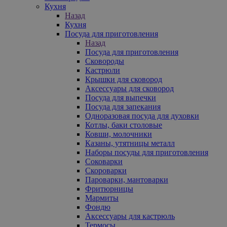
Кухня
Назад
Кухня
Посуда для приготовления
Назад
Посуда для приготовления
Сковороды
Кастрюли
Крышки для сковород
Аксессуары для сковород
Посуда для выпечки
Посуда для запекания
Одноразовая посуда для духовки
Котлы, баки столовые
Ковши, молочники
Казаны, утятницы металл
Наборы посуды для приготовления
Соковарки
Скороварки
Пароварки, мантоварки
Фритюрницы
Мармиты
Фондю
Аксессуары для кастрюль
Термосы