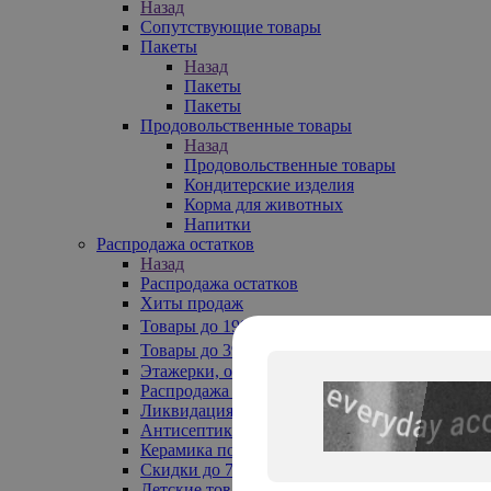
Назад
Сопутствующие товары
Пакеты
Назад
Пакеты
Пакеты
Продовольственные товары
Назад
Продовольственные товары
Кондитерские изделия
Корма для животных
Напитки
Распродажа остатков
Назад
Распродажа остатков
Хиты продаж
Товары до 199₽
Товары до 399₽
Этажерки, обувницы
Распродажа текстиля до -50%
Ликвидация до -70%
Антисептики
Керамика по 129 руб
Скидки до 70%
Детские товары