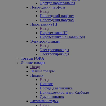
Одежда карнавальная
Новогодний парфюм
Назад
Новогодний парфюм
Новогодний парфюм
Пиротехника НГ
Назад
Пиротехника НГ
Пиротехника на Новый год
Электрогирлянды
Назад
Электрогирлянды
Электрогирлянды
Товары FORA
Летние товары
Назад
Летние товары
Пикник
Назад
Пикник
Посуда для пикника
Принадлежности для барбекю
Сумки-пикник
Активный отдых
Назад