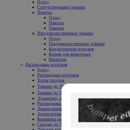
Назад
Сопутствующие товары
Пакеты
Назад
Пакеты
Пакеты
Продовольственные товары
Назад
Продовольственные товары
Кондитерские изделия
Корма для животных
Напитки
Распродажа остатков
Назад
Распродажа остатков
Хиты продаж
Товары до 199₽
Товары до 399₽
Этажерки, обувницы
Распродажа текстиля до -50%
Ликвидация до -70%
Антисептики
Керамика по 129 руб
Скидки до 70%
Детские товары