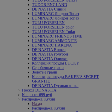
TULU PORSELEN Galaxy
TUDOR ENGLAND
DE'NASTIA Синий
LUMINARC Лондон Топаз
LUMINARC Лондон Топаз
TULU PORSELEN
TULU PORSELEN color
TULU PORSELEN Tutku
LUMINARC FRIENDS'TIME
LUMINARC AMMONITE
LUMINARC HARENA
DE'NASTIA Romeo
DE'NASTIA голубой
DE'NASTIA Оливки
Коллекция посуды LUCKY
Серебряные грани
Золотые грани
Коллекция посуды BAKER`S SECRET
GRANITE
DE'NASTIA Гусиная лапка
Посуда DE'NASTIA
Ковры от 699 руб
Распродажа. Кухня
Назад
Распродажа. Кухня