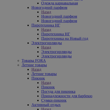
Одежда карнавальная
Новогодний парфюм
Назад
Новогодний парфюм
Новогодний парфюм
Пиротехника НГ
Назад
Пиротехника НГ
Пиротехника на Новый год
Электрогирлянды
Назад
Электрогирлянды
Электрогирлянды
Товары FORA
Летние товары
Назад
Летние товары
Пикник
Назад
Пикник
Посуда для пикника
Принадлежности для барбекю
Сумки-пикник
Активный отдых
Назад