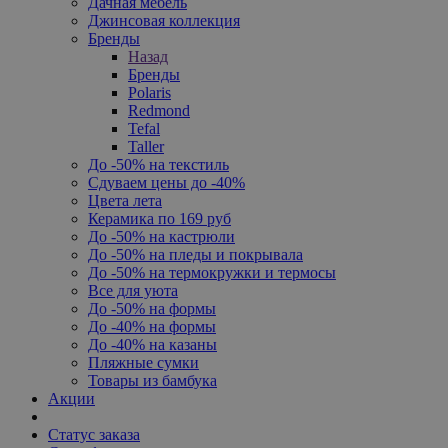
Дачная мебель
Джинсовая коллекция
Бренды
Назад
Бренды
Polaris
Redmond
Tefal
Taller
До -50% на текстиль
Сдуваем цены до -40%
Цвета лета
Керамика по 169 руб
До -50% на кастрюли
До -50% на пледы и покрывала
До -50% на термокружки и термосы
Все для уюта
До -50% на формы
До -40% на формы
До -40% на казаны
Пляжные сумки
Товары из бамбука
Акции
Статус заказа