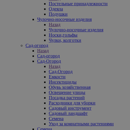
Постельные принадлежности
Одеяла
Подушки
Чулочно-носочные изделия
Назад
Чулочно-носочные изделия
Носки,гольфы
Чулки, колготки
Сад-огород
Назад
Сад-огород
Сад-Огород
Назад
Сад-Огород
Емкости
Инсектициды
Обувь хозяйственная
Освещение улицы
Посадка растений
Расходники для уборки
Садовый инструмент
Садовый ландшафт
Семена
Уход за комнатными растениями
Семена