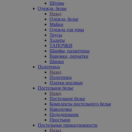
Шторы
Одежда, белье
Назад
Одежда, белье
Майки
Одежда для дома
Трусы
Халаты
ТАПОЧКИ
Шарфы, палантины
Варежки, перчатки
Шапки
Полотенца
Назад
Полотенца
Платки носовые
Постельное белье
Назад
Постельное белье
Комплекты постельного белья
Наволочки
Пододеяльник
Простыни
Постельные принадлежности
Назад