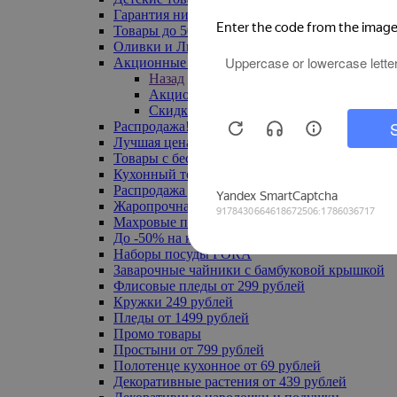
Гарантия низкой цены
Товары до 500 руб
Оливки и Лимоны
Акционные товары
Назад
Акционные товары
Скидка 20% по промокоду
Распродажа! Ульяновск до -70%
Лучшая цена
Товары с бесплатной доставкой
Кухонный текстиль
Распродажа до -50%
Жаропрочная посуда
Махровые полотенца
До -50% на ковры
Наборы посуды FORA
Заварочные чайники с бамбуковой крышкой
Флисовые пледы от 299 рублей
Кружки 249 рублей
Пледы от 1499 рублей
Промо товары
Простыни от 799 рублей
Полотенце кухонное от 69 рублей
Декоративные растения от 439 рублей