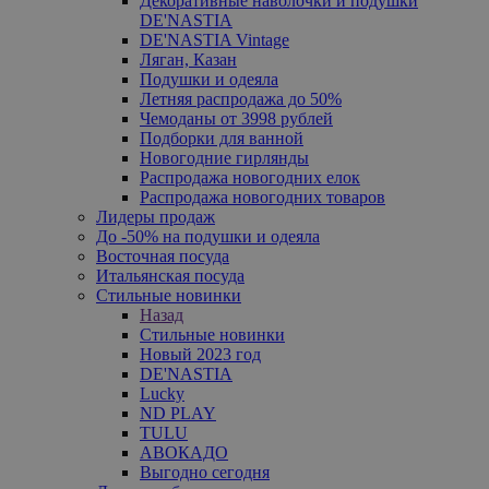
Декоративные наволочки и подушки
DE'NASTIA
DE'NASTIA Vintage
Ляган, Казан
Подушки и одеяла
Летняя распродажа до 50%
Чемоданы от 3998 рублей
Подборки для ванной
Новогодние гирлянды
Распродажа новогодних елок
Распродажа новогодних товаров
Лидеры продаж
До -50% на подушки и одеяла
Восточная посуда
Итальянская посуда
Стильные новинки
Назад
Стильные новинки
Новый 2023 год
DE'NASTIA
Lucky
ND PLAY
TULU
АВОКАДО
Выгодно сегодня