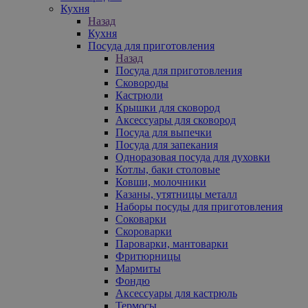
Кухня
Назад
Кухня
Посуда для приготовления
Назад
Посуда для приготовления
Сковороды
Кастрюли
Крышки для сковород
Аксессуары для сковород
Посуда для выпечки
Посуда для запекания
Одноразовая посуда для духовки
Котлы, баки столовые
Ковши, молочники
Казаны, утятницы металл
Наборы посуды для приготовления
Соковарки
Скороварки
Пароварки, мантоварки
Фритюрницы
Мармиты
Фондю
Аксессуары для кастрюль
Термосы