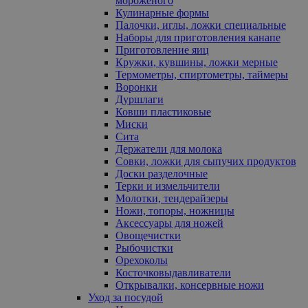
мороженого
Кулинарные формы
Палочки, иглы, ложки специальные
Наборы для приготовления канапе
Приготовление яиц
Кружки, кувшины, ложки мерные
Термометры, спиртометры, таймеры
Воронки
Дуршлаги
Ковши пластиковые
Миски
Сита
Держатели для молока
Совки, ложки для сыпучих продуктов
Доски разделочные
Терки и измельчители
Молотки, тендерайзеры
Ножи, топоры, ножницы
Аксессуары для ножей
Овощечистки
Рыбочистки
Орехоколы
Косточковыдавливатели
Открывалки, консервные ножи
Уход за посудой