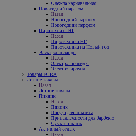
Одежда карнавальная
Новогодний парфюм
Назад
Новогодний парфюм
Новогодний парфюм
Пиротехника НГ
Назад
Пиротехника НГ
Пиротехника на Новый год
Электрогирлянды
Назад
Электрогирлянды
Электрогирлянды
Товары FORA
Летние товары
Назад
Летние товары
Пикник
Назад
Пикник
Посуда для пикника
Принадлежности для барбекю
Сумки-пикник
Активный отдых
Назад