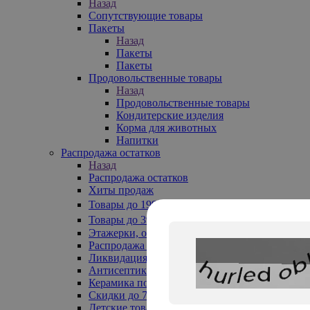
Назад
Сопутствующие товары
Пакеты
Назад
Пакеты
Пакеты
Продовольственные товары
Назад
Продовольственные товары
Кондитерские изделия
Корма для животных
Напитки
Распродажа остатков
Назад
Распродажа остатков
Хиты продаж
Товары до 199₽
Товары до 399₽
Этажерки, обувницы
Распродажа текстиля до -50%
Ликвидация до -70%
Антисептики
Керамика по 129 руб
Скидки до 70%
Детские товары