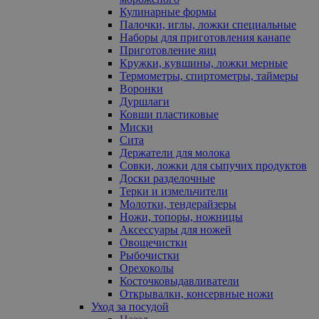
Кулинарные формы
Палочки, иглы, ложки специальные
Наборы для приготовления канапе
Приготовление яиц
Кружки, кувшины, ложки мерные
Термометры, спиртометры, таймеры
Воронки
Дуршлаги
Ковши пластиковые
Миски
Сита
Держатели для молока
Совки, ложки для сыпучих продуктов
Доски разделочные
Терки и измельчители
Молотки, тендерайзеры
Ножи, топоры, ножницы
Аксессуары для ножей
Овощечистки
Рыбочистки
Орехоколы
Косточковыдавливатели
Открывалки, консервные ножи
Уход за посудой