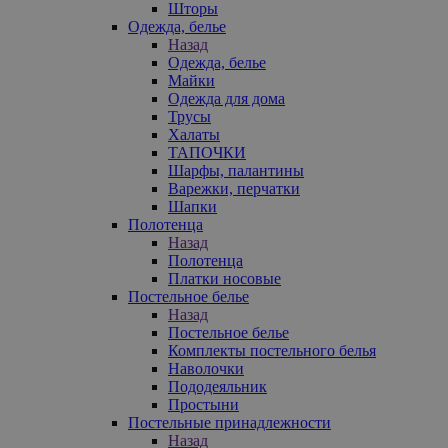
Шторы
Одежда, белье
Назад
Одежда, белье
Майки
Одежда для дома
Трусы
Халаты
ТАПОЧКИ
Шарфы, палантины
Варежки, перчатки
Шапки
Полотенца
Назад
Полотенца
Платки носовые
Постельное белье
Назад
Постельное белье
Комплекты постельного белья
Наволочки
Пододеяльник
Простыни
Постельные принадлежности
Назад