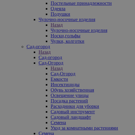
Постельные принадлежности
Одеяла
Подушки
Чулочно-носочные изделия
Назад
Чулочно-носочные изделия
Носки,гольфы
Чулки, колготки
Сад-огород
Назад
Сад-огород
Сад-Огород
Назад
Сад-Огород
Емкости
Инсектициды
Обувь хозяйственная
Освещение улицы
Посадка растений
Расходники для уборки
Садовый инструмент
Садовый ландшафт
Семена
Уход за комнатными растениями
Семена