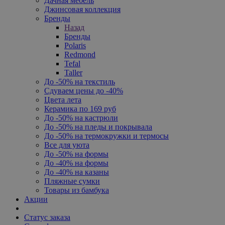
Дачная мебель
Джинсовая коллекция
Бренды
Назад
Бренды
Polaris
Redmond
Tefal
Taller
До -50% на текстиль
Сдуваем цены до -40%
Цвета лета
Керамика по 169 руб
До -50% на кастрюли
До -50% на пледы и покрывала
До -50% на термокружки и термосы
Все для уюта
До -50% на формы
До -40% на формы
До -40% на казаны
Пляжные сумки
Товары из бамбука
Акции
Статус заказа