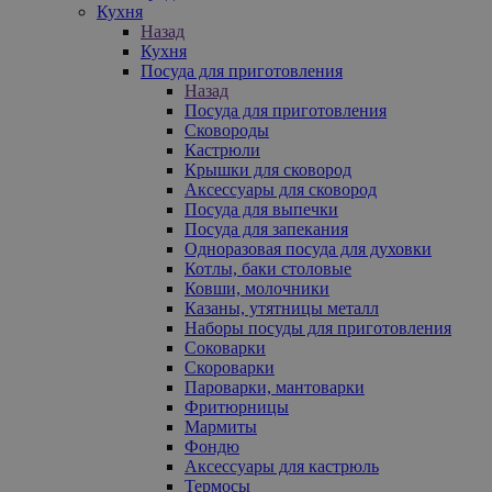
Кухня
Назад
Кухня
Посуда для приготовления
Назад
Посуда для приготовления
Сковороды
Кастрюли
Крышки для сковород
Аксессуары для сковород
Посуда для выпечки
Посуда для запекания
Одноразовая посуда для духовки
Котлы, баки столовые
Ковши, молочники
Казаны, утятницы металл
Наборы посуды для приготовления
Соковарки
Скороварки
Пароварки, мантоварки
Фритюрницы
Мармиты
Фондю
Аксессуары для кастрюль
Термосы