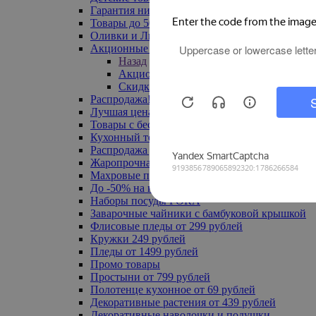
Гарантия низкой цены
Товары до 500 руб
Оливки и Лимоны
Акционные товары
Назад
Акционные товары
Скидка 20% по промокоду
Распродажа! Ульяновск до -70%
Лучшая цена
Товары с бесплатной доставкой
Кухонный текстиль
Распродажа до -50%
Жаропрочная посуда
Махровые полотенца
До -50% на ковры
Наборы посуды FORA
Заварочные чайники с бамбуковой крышкой
Флисовые пледы от 299 рублей
Кружки 249 рублей
Пледы от 1499 рублей
Промо товары
Простыни от 799 рублей
Полотенце кухонное от 69 рублей
Декоративные растения от 439 рублей
Декоративные наволочки и подушки