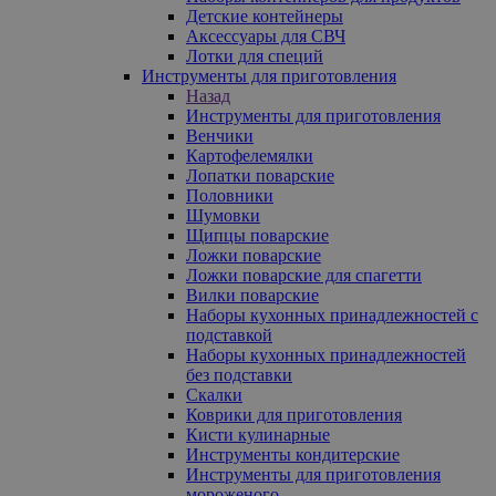
Детские контейнеры
Аксессуары для СВЧ
Лотки для специй
Инструменты для приготовления
Назад
Инструменты для приготовления
Венчики
Картофелемялки
Лопатки поварские
Половники
Шумовки
Щипцы поварские
Ложки поварские
Ложки поварские для спагетти
Вилки поварские
Наборы кухонных принадлежностей с
подставкой
Наборы кухонных принадлежностей
без подставки
Скалки
Коврики для приготовления
Кисти кулинарные
Инструменты кондитерские
Инструменты для приготовления
мороженого