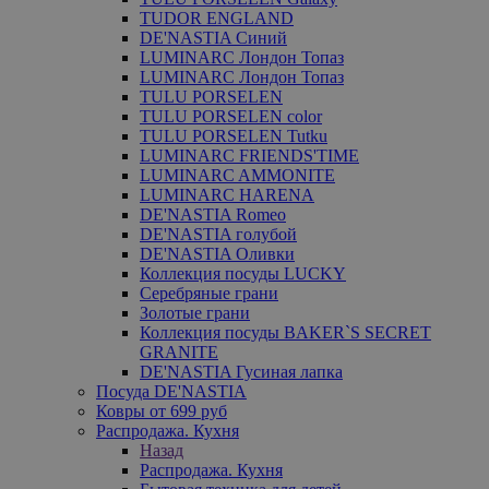
TUDOR ENGLAND
DE'NASTIA Синий
LUMINARC Лондон Топаз
LUMINARC Лондон Топаз
TULU PORSELEN
TULU PORSELEN color
TULU PORSELEN Tutku
LUMINARC FRIENDS'TIME
LUMINARC AMMONITE
LUMINARC HARENA
DE'NASTIA Romeo
DE'NASTIA голубой
DE'NASTIA Оливки
Коллекция посуды LUCKY
Серебряные грани
Золотые грани
Коллекция посуды BAKER`S SECRET
GRANITE
DE'NASTIA Гусиная лапка
Посуда DE'NASTIA
Ковры от 699 руб
Распродажа. Кухня
Назад
Распродажа. Кухня