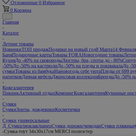
Отложенные
0
Избранное
0
Корзина
Главная
-
Каталог
-
Летние товары
Новинки
ТОП продаж
Подарки на новый год
8 Марта
14 Феврал
Баня
Подарочные карты
Товары FORA
Новогодние товары
Летни
Кухня
До -40% на сковороды
Люстры, бра, споты до - 80%
Сопут
-50%
До -50% на кастрюли
До -50% на пледы и покрывала
До -5
сумки
Товары из бамбука
Нановогодь себе уюта
Пледы от 699 ру
напитков
Дачная мебель
Джинсовая коллекция
Бренды
До -50% н
-
Кожгалантерея
Пикник
Активный отдых
Кемпинг
Кожгалантерея
Кухонные инс
-
Сумки
Сумки
Зонты, дождевики
Косметички
-
Сумки универсальные
Д_Сумки/рюкзак/ранец
Сумки дорожн/чемодан
Сумки пляжные
-
Сумка-тоут 34х30х17см MERCI полиэстер