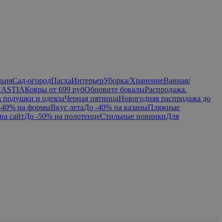
льня
Сад-огород
Пасха
Интерьер
Уборка/Хранение
Ванная/
NASTIA
Ковры от 699 руб
Обновите бокалы
Распродажа.
а подушки и одеяла
Черная пятница
Новогодняя распродажа до
-40% на формы
Вкус лета
До -40% на казаны
Пляжные
на сайт
До -50% на полотенце
Стильные новинки
Для