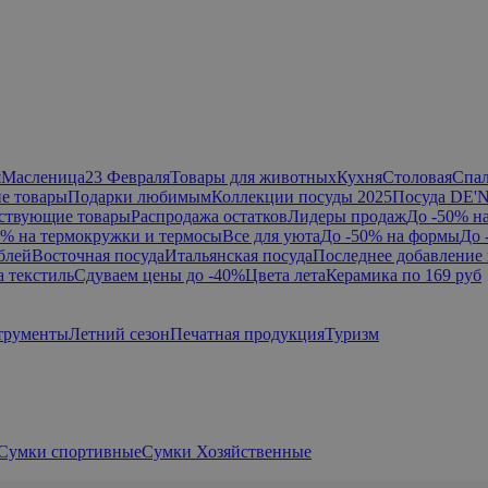
я
Масленица
23 Февраля
Товары для животных
Кухня
Столовая
Спа
е товары
Подарки любимым
Коллекции посуды 2025
Посуда DE'
ствующие товары
Распродажа остатков
Лидеры продаж
До -50% н
0% на термокружки и термосы
Все для уюта
До -50% на формы
До 
блей
Восточная посуда
Итальянская посуда
Последнее добавление 
а текстиль
Сдуваем цены до -40%
Цвета лета
Керамика по 169 руб
трументы
Летний сезон
Печатная продукция
Туризм
Сумки спортивные
Сумки Хозяйственные