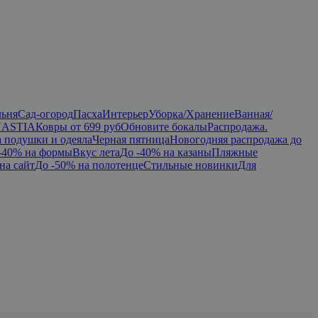
льня
Сад-огород
Пасха
Интерьер
Уборка/Хранение
Ванная/
NASTIA
Ковры от 699 руб
Обновите бокалы
Распродажа.
а подушки и одеяла
Черная пятница
Новогодняя распродажа до
-40% на формы
Вкус лета
До -40% на казаны
Пляжные
на сайт
До -50% на полотенце
Стильные новинки
Для