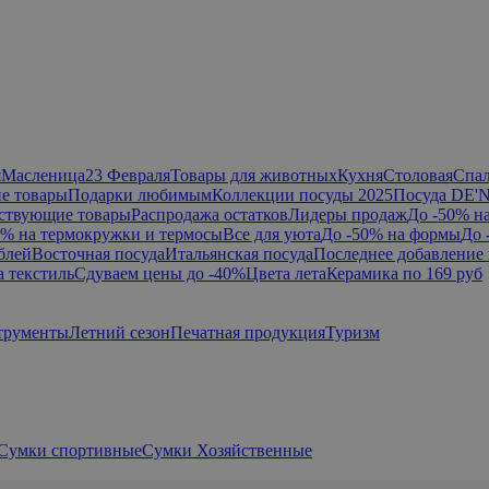
я
Масленица
23 Февраля
Товары для животных
Кухня
Столовая
Спа
е товары
Подарки любимым
Коллекции посуды 2025
Посуда DE'
ствующие товары
Распродажа остатков
Лидеры продаж
До -50% н
0% на термокружки и термосы
Все для уюта
До -50% на формы
До 
блей
Восточная посуда
Итальянская посуда
Последнее добавление 
а текстиль
Сдуваем цены до -40%
Цвета лета
Керамика по 169 руб
трументы
Летний сезон
Печатная продукция
Туризм
Сумки спортивные
Сумки Хозяйственные