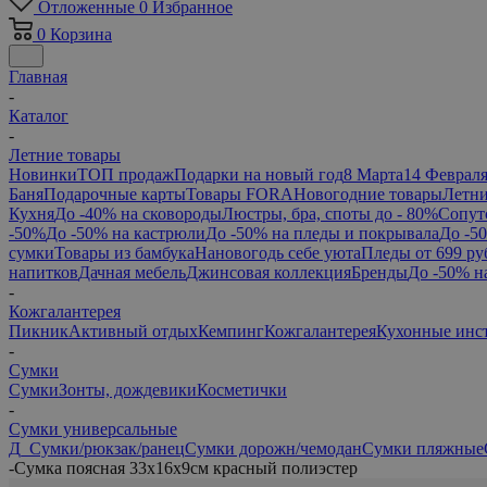
Отложенные
0
Избранное
0
Корзина
Главная
-
Каталог
-
Летние товары
Новинки
ТОП продаж
Подарки на новый год
8 Марта
14 Феврал
Баня
Подарочные карты
Товары FORA
Новогодние товары
Летни
Кухня
До -40% на сковороды
Люстры, бра, споты до - 80%
Сопут
-50%
До -50% на кастрюли
До -50% на пледы и покрывала
До -5
сумки
Товары из бамбука
Нановогодь себе уюта
Пледы от 699 ру
напитков
Дачная мебель
Джинсовая коллекция
Бренды
До -50% н
-
Кожгалантерея
Пикник
Активный отдых
Кемпинг
Кожгалантерея
Кухонные инс
-
Сумки
Сумки
Зонты, дождевики
Косметички
-
Сумки универсальные
Д_Сумки/рюкзак/ранец
Сумки дорожн/чемодан
Сумки пляжные
-
Сумка поясная 33х16х9см красный полиэстер