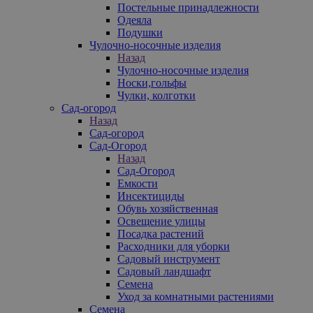
Постельные принадлежности
Одеяла
Подушки
Чулочно-носочные изделия
Назад
Чулочно-носочные изделия
Носки,гольфы
Чулки, колготки
Сад-огород
Назад
Сад-огород
Сад-Огород
Назад
Сад-Огород
Емкости
Инсектициды
Обувь хозяйственная
Освещение улицы
Посадка растений
Расходники для уборки
Садовый инструмент
Садовый ландшафт
Семена
Уход за комнатными растениями
Семена