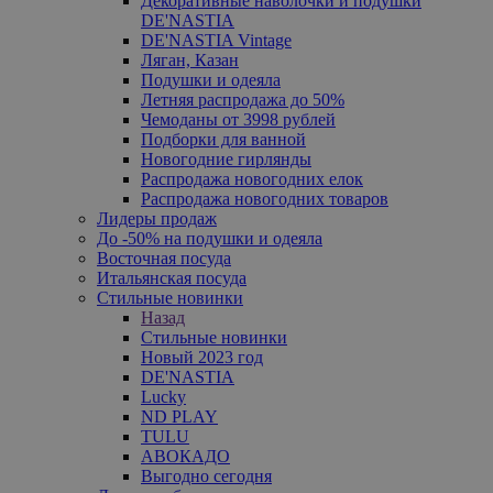
Декоративные наволочки и подушки
DE'NASTIA
DE'NASTIA Vintage
Ляган, Казан
Подушки и одеяла
Летняя распродажа до 50%
Чемоданы от 3998 рублей
Подборки для ванной
Новогодние гирлянды
Распродажа новогодних елок
Распродажа новогодних товаров
Лидеры продаж
До -50% на подушки и одеяла
Восточная посуда
Итальянская посуда
Стильные новинки
Назад
Стильные новинки
Новый 2023 год
DE'NASTIA
Lucky
ND PLAY
TULU
АВОКАДО
Выгодно сегодня