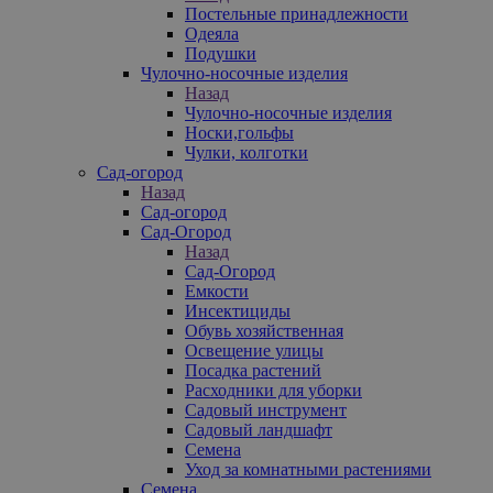
Постельные принадлежности
Одеяла
Подушки
Чулочно-носочные изделия
Назад
Чулочно-носочные изделия
Носки,гольфы
Чулки, колготки
Сад-огород
Назад
Сад-огород
Сад-Огород
Назад
Сад-Огород
Емкости
Инсектициды
Обувь хозяйственная
Освещение улицы
Посадка растений
Расходники для уборки
Садовый инструмент
Садовый ландшафт
Семена
Уход за комнатными растениями
Семена