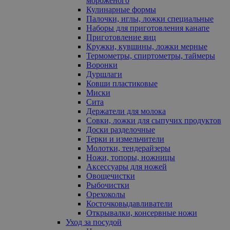
мороженого
Кулинарные формы
Палочки, иглы, ложки специальные
Наборы для приготовления канапе
Приготовление яиц
Кружки, кувшины, ложки мерные
Термометры, спиртометры, таймеры
Воронки
Дуршлаги
Ковши пластиковые
Миски
Сита
Держатели для молока
Совки, ложки для сыпучих продуктов
Доски разделочные
Терки и измельчители
Молотки, тендерайзеры
Ножи, топоры, ножницы
Аксессуары для ножей
Овощечистки
Рыбочистки
Орехоколы
Косточковыдавливатели
Открывалки, консервные ножи
Уход за посудой