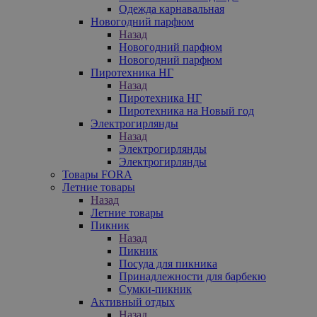
Одежда карнавальная
Новогодний парфюм
Назад
Новогодний парфюм
Новогодний парфюм
Пиротехника НГ
Назад
Пиротехника НГ
Пиротехника на Новый год
Электрогирлянды
Назад
Электрогирлянды
Электрогирлянды
Товары FORA
Летние товары
Назад
Летние товары
Пикник
Назад
Пикник
Посуда для пикника
Принадлежности для барбекю
Сумки-пикник
Активный отдых
Назад