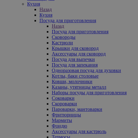
Кухня
Назад
Кухня
Посуда для приготовления
Назад
Посуда для приготовления
Сковороды
Кастрюли
Крышки для сковород
Аксессуары для сковород
Посуда для выпечки
Посуда для запекания
Одноразовая посуда для духовки
Котлы, баки столовые
Ковши, молочники
Казаны, утятницы металл
Наборы посуды для приготовления
Соковарки
Скороварки
Пароварки, мантоварки
Фритюрницы
Мармиты
Фондю
Аксессуары для кастрюль
Термосы