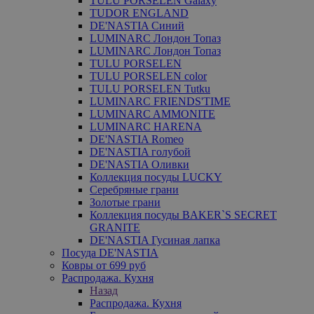
TULU PORSELEN Galaxy
TUDOR ENGLAND
DE'NASTIA Синий
LUMINARC Лондон Топаз
LUMINARC Лондон Топаз
TULU PORSELEN
TULU PORSELEN color
TULU PORSELEN Tutku
LUMINARC FRIENDS'TIME
LUMINARC AMMONITE
LUMINARC HARENA
DE'NASTIA Romeo
DE'NASTIA голубой
DE'NASTIA Оливки
Коллекция посуды LUCKY
Серебряные грани
Золотые грани
Коллекция посуды BAKER`S SECRET
GRANITE
DE'NASTIA Гусиная лапка
Посуда DE'NASTIA
Ковры от 699 руб
Распродажа. Кухня
Назад
Распродажа. Кухня