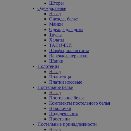
Шторы
Одежда, белье
Назад
Одежда, белье
Майки
Одежда для дома
Трусы
Халаты
ТАПОЧКИ
Шарфы, палантины
Варежки, перчатки
Шапки
Полотенца
Назад
Полотенца
Платки носовые
Постельное белье
Назад
Постельное белье
Комплекты постельного белья
Наволочки
Пододеяльник
Простыни
Постельные принадлежности
Назад