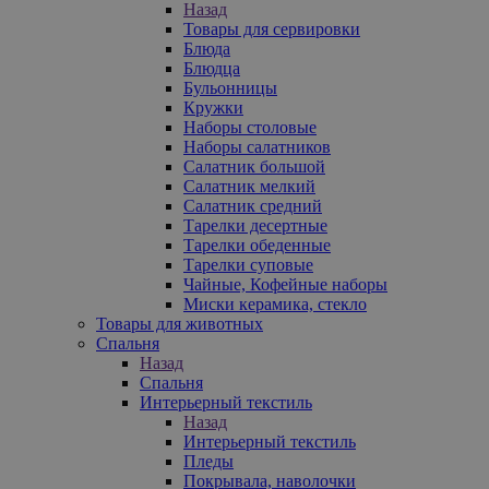
Назад
Товары для сервировки
Блюда
Блюдца
Бульонницы
Кружки
Наборы столовые
Наборы салатников
Салатник большой
Салатник мелкий
Салатник средний
Тарелки десертные
Тарелки обеденные
Тарелки суповые
Чайные, Кофейные наборы
Миски керамика, стекло
Товары для животных
Спальня
Назад
Спальня
Интерьерный текстиль
Назад
Интерьерный текстиль
Пледы
Покрывала, наволочки