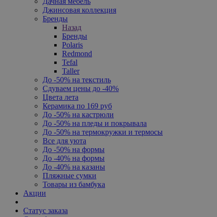
Дачная мебель
Джинсовая коллекция
Бренды
Назад
Бренды
Polaris
Redmond
Tefal
Taller
До -50% на текстиль
Сдуваем цены до -40%
Цвета лета
Керамика по 169 руб
До -50% на кастрюли
До -50% на пледы и покрывала
До -50% на термокружки и термосы
Все для уюта
До -50% на формы
До -40% на формы
До -40% на казаны
Пляжные сумки
Товары из бамбука
Акции
Статус заказа