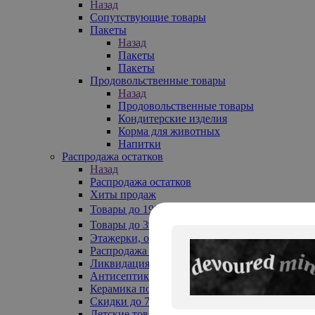
Назад
Сопутствующие товары
Пакеты
Назад
Пакеты
Пакеты
Продовольственные товары
Назад
Продовольственные товары
Кондитерские изделия
Корма для животных
Напитки
Распродажа остатков
Назад
Распродажа остатков
Хиты продаж
Товары до 199₽
Товары до 399₽
Этажерки, обувницы
Распродажа текстиля до -50%
Ликвидация до -70%
Антисептики
Керамика по 129 руб
Скидки до 70%
Детские товары