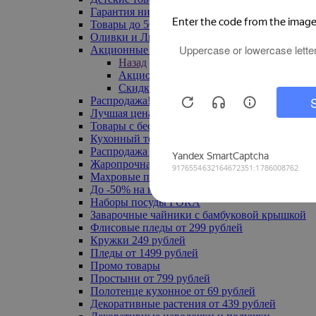
Гарантия низкой цены
Товары до 500 руб
Оливки и Лимоны
Акционные товары
Назад
Акционные товары
Скидка 20% по промокоду
Распродажа! Ульяновск до -70%
Лучшая цена
Товары с бесплатной доставкой
Кухонный текстиль
Распродажа до -50%
Жаропрочная посуда
Махровые полотенца
До -50% на ковры
Наборы посуды FORA
Заварочные чайники с бамбуковой крышкой
Флисовые пледы от 299 рублей
Кружки 249 рублей
Пледы от 1499 рублей
Промо товары
Простыни от 799 рублей
Полотенце кухонное от 69 рублей
Декоративные растения от 439 рублей