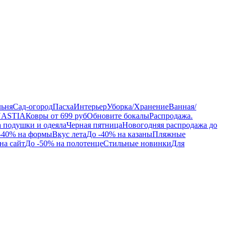
льня
Сад-огород
Пасха
Интерьер
Уборка/Хранение
Ванная/
NASTIA
Ковры от 699 руб
Обновите бокалы
Распродажа.
а подушки и одеяла
Черная пятница
Новогодняя распродажа до
-40% на формы
Вкус лета
До -40% на казаны
Пляжные
на сайт
До -50% на полотенце
Стильные новинки
Для