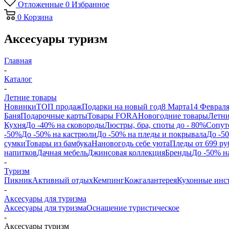
Отложенные
0
Избранное
0
Корзина
Аксесуары туризм
Главная
-
Каталог
-
Летние товары
Новинки
ТОП продаж
Подарки на новый год
8 Марта
14 Феврал
Баня
Подарочные карты
Товары FORA
Новогодние товары
Летни
Кухня
До -40% на сковороды
Люстры, бра, споты до - 80%
Сопут
-50%
До -50% на кастрюли
До -50% на пледы и покрывала
До -5
сумки
Товары из бамбука
Нановогодь себе уюта
Пледы от 699 ру
напитков
Дачная мебель
Джинсовая коллекция
Бренды
До -50% н
-
Туризм
Пикник
Активный отдых
Кемпинг
Кожгалантерея
Кухонные инс
-
Аксесуары для туризма
Аксесуары для туризма
Оснащение туристическое
-
Аксесуары туризм