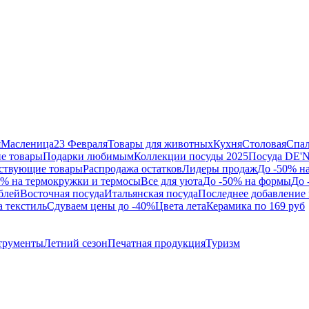
я
Масленица
23 Февраля
Товары для животных
Кухня
Столовая
Спа
е товары
Подарки любимым
Коллекции посуды 2025
Посуда DE'
ствующие товары
Распродажа остатков
Лидеры продаж
До -50% н
0% на термокружки и термосы
Все для уюта
До -50% на формы
До 
блей
Восточная посуда
Итальянская посуда
Последнее добавление 
а текстиль
Сдуваем цены до -40%
Цвета лета
Керамика по 169 руб
трументы
Летний сезон
Печатная продукция
Туризм