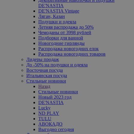
Декоративные наволочки и подушки
DE'NASTIA
DE'NASTIA Vintage
Ляган, Казан
Подушки и одеяла
Летняя распродажа до 50%
Чемоданы от 3998 рублей
Подборки для ванной
Новогодние гирлянды
Распродажа новогодних елок
Распродажа новогодних товаров
Лидеры продаж
До -50% на подушки и одеяла
Восточная посуда
Итальянская посуда
Стильные новинки
Назад
Стильные новинки
Новый 2023 год
DE'NASTIA
Lucky
ND PLAY
TULU
АВОКАДО
Выгодно сегодня