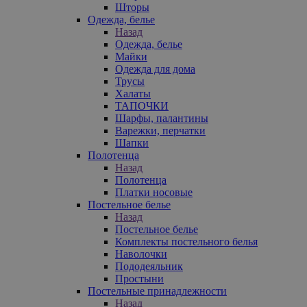
Шторы
Одежда, белье
Назад
Одежда, белье
Майки
Одежда для дома
Трусы
Халаты
ТАПОЧКИ
Шарфы, палантины
Варежки, перчатки
Шапки
Полотенца
Назад
Полотенца
Платки носовые
Постельное белье
Назад
Постельное белье
Комплекты постельного белья
Наволочки
Пододеяльник
Простыни
Постельные принадлежности
Назад