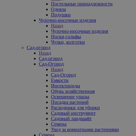
Постельные принадлежности
Одеяла
Подушки
Чулочно-носочные изделия
Назад
Чулочно-носочные изделия
Носки,гольфы
Чулки, колготки
Сад-огород
Назад
Сад-огород
Сад-Огород
Назад
Сад-Огород
Емкости
Инсектициды
Обувь хозяйственная
Освещение улицы
Посадка растений
Расходники для уборки
Садовый инструмент
Садовый ландшафт
Семена
Уход за комнатными растениями
Семена