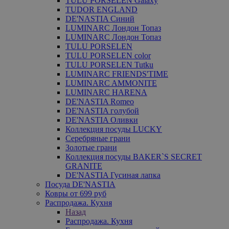
TULU PORSELEN Galaxy
TUDOR ENGLAND
DE'NASTIA Синий
LUMINARC Лондон Топаз
LUMINARC Лондон Топаз
TULU PORSELEN
TULU PORSELEN color
TULU PORSELEN Tutku
LUMINARC FRIENDS'TIME
LUMINARC AMMONITE
LUMINARC HARENA
DE'NASTIA Romeo
DE'NASTIA голубой
DE'NASTIA Оливки
Коллекция посуды LUCKY
Серебряные грани
Золотые грани
Коллекция посуды BAKER`S SECRET
GRANITE
DE'NASTIA Гусиная лапка
Посуда DE'NASTIA
Ковры от 699 руб
Распродажа. Кухня
Назад
Распродажа. Кухня