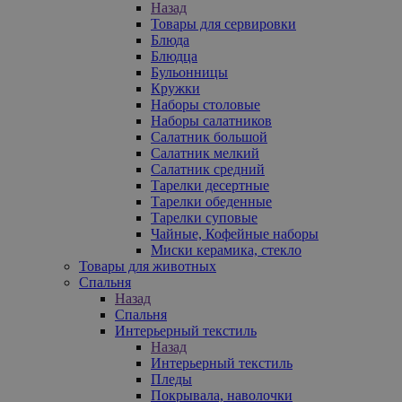
Назад
Товары для сервировки
Блюда
Блюдца
Бульонницы
Кружки
Наборы столовые
Наборы салатников
Салатник большой
Салатник мелкий
Салатник средний
Тарелки десертные
Тарелки обеденные
Тарелки суповые
Чайные, Кофейные наборы
Миски керамика, стекло
Товары для животных
Спальня
Назад
Спальня
Интерьерный текстиль
Назад
Интерьерный текстиль
Пледы
Покрывала, наволочки