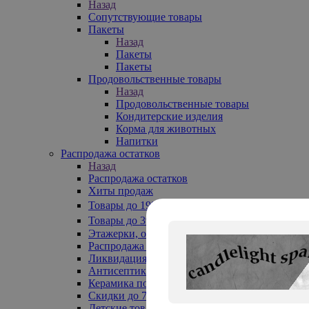
Назад
Сопутствующие товары
Пакеты
Назад
Пакеты
Пакеты
Продовольственные товары
Назад
Продовольственные товары
Кондитерские изделия
Корма для животных
Напитки
Распродажа остатков
Назад
Распродажа остатков
Хиты продаж
Товары до 199₽
Товары до 399₽
Этажерки, обувницы
Распродажа текстиля до -50%
Ликвидация до -70%
Антисептики
Керамика по 129 руб
Скидки до 70%
Детские товары