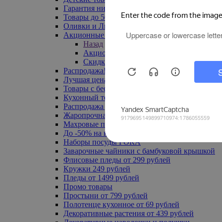
Гарантия низкой цены
Товары до 500 руб
Оливки и Лимоны
Акционные товары
Назад
Акционные товары
Скидка 20% по промокоду
Распродажа! Ульяновск до -70%
Лучшая цена
Товары с бесплатной доставкой
Кухонный текстиль
Распродажа до -50%
Жаропрочная посуда
Махровые полотенца
До -50% на ковры
Наборы посуды FORA
Заварочные чайники с бамбуковой крышкой
Флисовые пледы от 299 рублей
Кружки 249 рублей
Пледы от 1499 рублей
Промо товары
Простыни от 799 рублей
Полотенце кухонное от 69 рублей
Декоративные растения от 439 рублей