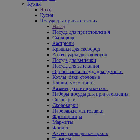
Кухня
Назад
Кухня
Посуда для приготовления
Назад
Посуда для приготовления
Сковороды
Кастрюли
Крышки для сковород
Аксессуары для сковород
Посуда для выпечки
Посуда для запекания
Одноразовая посуда для духовки
Котлы, баки столовые
Ковши, молочники
Казаны, утятницы металл
Наборы посуды для приготовления
Соковарки
Скороварки
Пароварки, мантоварки
Фритюрницы
Мармиты
Фондю
Аксессуары для кастрюль
Термосы