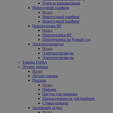
Одежда карнавальная
Новогодний парфюм
Назад
Новогодний парфюм
Новогодний парфюм
Пиротехника НГ
Назад
Пиротехника НГ
Пиротехника на Новый год
Электрогирлянды
Назад
Электрогирлянды
Электрогирлянды
Товары FORA
Летние товары
Назад
Летние товары
Пикник
Назад
Пикник
Посуда для пикника
Принадлежности для барбекю
Сумки-пикник
Активный отдых
Назад