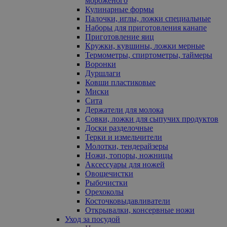
мороженого
Кулинарные формы
Палочки, иглы, ложки специальные
Наборы для приготовления канапе
Приготовление яиц
Кружки, кувшины, ложки мерные
Термометры, спиртометры, таймеры
Воронки
Дуршлаги
Ковши пластиковые
Миски
Сита
Держатели для молока
Совки, ложки для сыпучих продуктов
Доски разделочные
Терки и измельчители
Молотки, тендерайзеры
Ножи, топоры, ножницы
Аксессуары для ножей
Овощечистки
Рыбочистки
Орехоколы
Косточковыдавливатели
Открывалки, консервные ножи
Уход за посудой