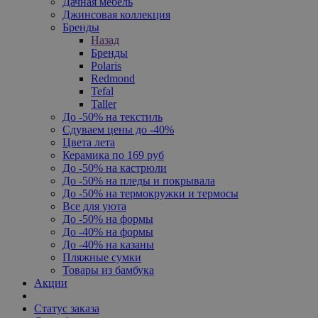
Дачная мебель
Джинсовая коллекция
Бренды
Назад
Бренды
Polaris
Redmond
Tefal
Taller
До -50% на текстиль
Сдуваем цены до -40%
Цвета лета
Керамика по 169 руб
До -50% на кастрюли
До -50% на пледы и покрывала
До -50% на термокружки и термосы
Все для уюта
До -50% на формы
До -40% на формы
До -40% на казаны
Пляжные сумки
Товары из бамбука
Акции
Статус заказа