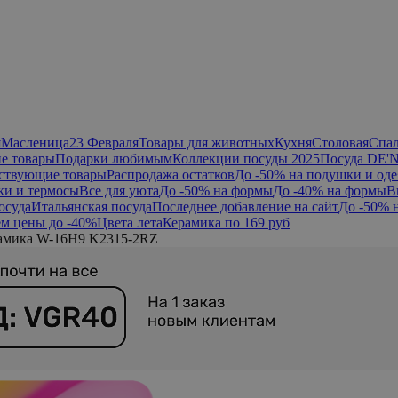
я
Масленица
23 Февраля
Товары для животных
Кухня
Столовая
Спа
е товары
Подарки любимым
Коллекции посуды 2025
Посуда DE'
ствующие товары
Распродажа остатков
До -50% на подушки и оде
ки и термосы
Все для уюта
До -50% на формы
До -40% на формы
В
осуда
Итальянская посуда
Последнее добавление на сайт
До -50% 
м цены до -40%
Цвета лета
Керамика по 169 руб
рамика W-16H9 K2315-2RZ