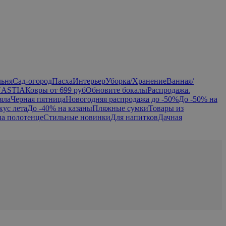
льня
Сад-огород
Пасха
Интерьер
Уборка/Хранение
Ванная/
NASTIA
Ковры от 699 руб
Обновите бокалы
Распродажа.
яла
Черная пятница
Новогодняя распродажа до -50%
До -50% на
кус лета
До -40% на казаны
Пляжные сумки
Товары из
на полотенце
Стильные новинки
Для напитков
Дачная