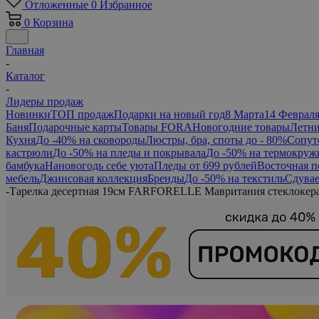
Отложенные
0
Избранное
0
Корзина
Главная
-
Каталог
-
Лидеры продаж
Новинки
ТОП продаж
Подарки на новый год
8 Марта
14 Феврал
Баня
Подарочные карты
Товары FORA
Новогодние товары
Летни
Кухня
До -40% на сковороды
Люстры, бра, споты до - 80%
Сопут
кастрюли
До -50% на пледы и покрывала
До -50% на термокруж
бамбука
Нановогодь себе уюта
Пледы от 699 рублей
Восточная п
мебель
Джинсовая коллекция
Бренды
До -50% на текстиль
Сдувае
-
Тарелка десертная 19см FARFORELLE Мавритания стеклоке