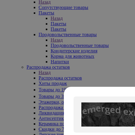
Назад
Сопутствующие товары
Пакеты
Назад
Пакеты
Пакеты
Продовольственные товары
Назад
Продовольственные товары
Кондитерские изделия
Корма для животных
Напитки
Распродажа остатков
Назад
Распродажа остатков
Хиты продаж
Товары до 199₽
Товары до 399₽
Этажерки, обувницы
Распродажа текстиля до -50%
Ликвидация до -70%
Антисептики
Керамика по 129 руб
Скидки до 70%
Детские товары