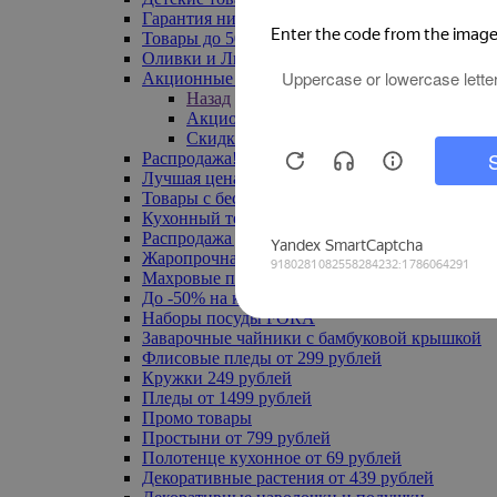
Гарантия низкой цены
Товары до 500 руб
Оливки и Лимоны
Акционные товары
Назад
Акционные товары
Скидка 20% по промокоду
Распродажа! Ульяновск до -70%
Лучшая цена
Товары с бесплатной доставкой
Кухонный текстиль
Распродажа до -50%
Жаропрочная посуда
Махровые полотенца
До -50% на ковры
Наборы посуды FORA
Заварочные чайники с бамбуковой крышкой
Флисовые пледы от 299 рублей
Кружки 249 рублей
Пледы от 1499 рублей
Промо товары
Простыни от 799 рублей
Полотенце кухонное от 69 рублей
Декоративные растения от 439 рублей