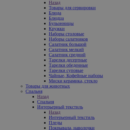
Назад
Товары для сервировки
Блюда
Блюдца
Бульонницы
Кружки
Наборы столовые
Наборы салатников
Салатник большой
Салатник мелкий
Салатник средний
Тарелки десертные
Тарелки обеденные
Тарелки суповые
Чайные, Кофейные наборы
Миски керамика, стекло
Товары для животных
Спальня
Назад
Спальня
Интерьерный текстиль
Назад
Интерьерный текстиль
Пледы
Покрывала, наволочки