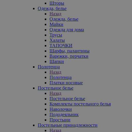
Шторы
Одежда, белье
Назад
Одежда, белье
Майки
Одежда для дома
Трусы
Халаты
ТАПОЧКИ
Шарфы, палантины
Варежки, перчатки
Шапки
Полотенца
Назад
Полотенца
Платки носовые
Постельное белье
Назад
Постельное белье
Комплекты постельного белья
Наволочки
Пододеяльник
Простыни
Постельные принадлежности
Назад