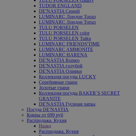
TULU PORSELEN Galaxy
TUDOR ENGLAND
DE'NASTIA Синий
LUMINARC Лондон Топаз
LUMINARC Лондон Топаз
TULU PORSELEN
TULU PORSELEN color
TULU PORSELEN Tutku
LUMINARC FRIENDS'TIME
LUMINARC AMMONITE
LUMINARC HARENA
DE'NASTIA Romeo
DE'NASTIA голубой
DE'NASTIA Оливки
Коллекция посуды LUCKY
Серебряные грани
Золотые грани
Коллекция посуды BAKER`S SECRET
GRANITE
DE'NASTIA Гусиная лапка
Посуда DE'NASTIA
Ковры от 699 руб
Распродажа. Кухня
Назад
Распродажа. Кухня