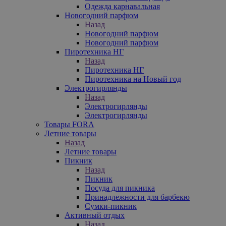
Одежда карнавальная
Новогодний парфюм
Назад
Новогодний парфюм
Новогодний парфюм
Пиротехника НГ
Назад
Пиротехника НГ
Пиротехника на Новый год
Электрогирлянды
Назад
Электрогирлянды
Электрогирлянды
Товары FORA
Летние товары
Назад
Летние товары
Пикник
Назад
Пикник
Посуда для пикника
Принадлежности для барбекю
Сумки-пикник
Активный отдых
Назад