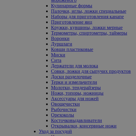
мороженого
Кулинарные формы
Палочки, иглы, ложки специальные
Наборы для приготовления канапе
Приготовление яиц
Кружки, кувшины, ложки мерные
Термометры, спиртометры, таймеры
Воронки
Дуршлаги
Ковши пластиковые
Миски
Сита
Держатели для молока
Совки, ложки для сыпучих продуктов
Доски разделочные
Терки и измельчители
Молотки, тендерайзеры
Ножи, топоры, ножницы
Аксессуары для ножей
Овощечистки
Рыбочистки
Орехоколы
Косточковыдавливатели
Открывалки, консервные ножи
Уход за посудой