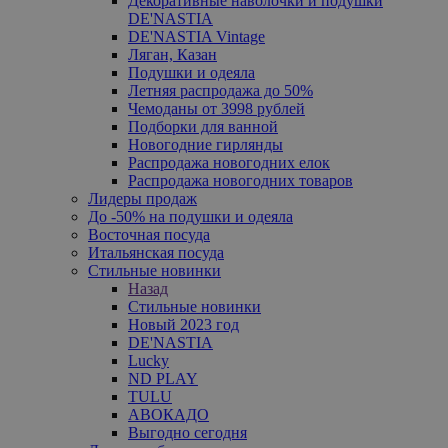
Декоративные наволочки и подушки
DE'NASTIA
DE'NASTIA Vintage
Ляган, Казан
Подушки и одеяла
Летняя распродажа до 50%
Чемоданы от 3998 рублей
Подборки для ванной
Новогодние гирлянды
Распродажа новогодних елок
Распродажа новогодних товаров
Лидеры продаж
До -50% на подушки и одеяла
Восточная посуда
Итальянская посуда
Стильные новинки
Назад
Стильные новинки
Новый 2023 год
DE'NASTIA
Lucky
ND PLAY
TULU
АВОКАДО
Выгодно сегодня