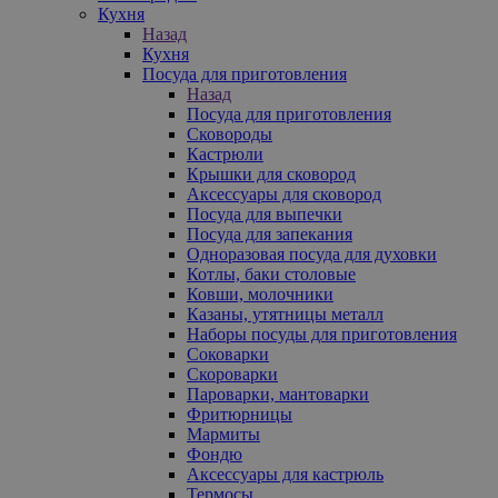
Кухня
Назад
Кухня
Посуда для приготовления
Назад
Посуда для приготовления
Сковороды
Кастрюли
Крышки для сковород
Аксессуары для сковород
Посуда для выпечки
Посуда для запекания
Одноразовая посуда для духовки
Котлы, баки столовые
Ковши, молочники
Казаны, утятницы металл
Наборы посуды для приготовления
Соковарки
Скороварки
Пароварки, мантоварки
Фритюрницы
Мармиты
Фондю
Аксессуары для кастрюль
Термосы