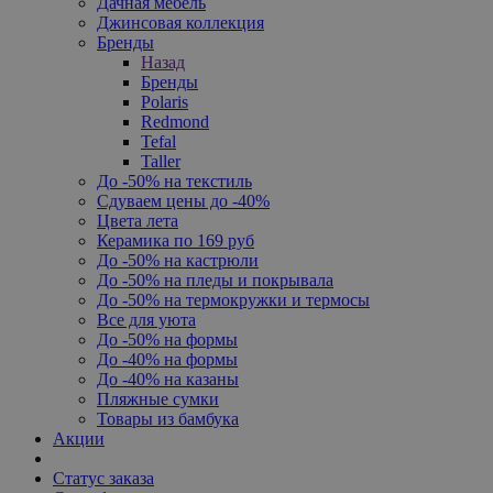
Дачная мебель
Джинсовая коллекция
Бренды
Назад
Бренды
Polaris
Redmond
Tefal
Taller
До -50% на текстиль
Сдуваем цены до -40%
Цвета лета
Керамика по 169 руб
До -50% на кастрюли
До -50% на пледы и покрывала
До -50% на термокружки и термосы
Все для уюта
До -50% на формы
До -40% на формы
До -40% на казаны
Пляжные сумки
Товары из бамбука
Акции
Статус заказа