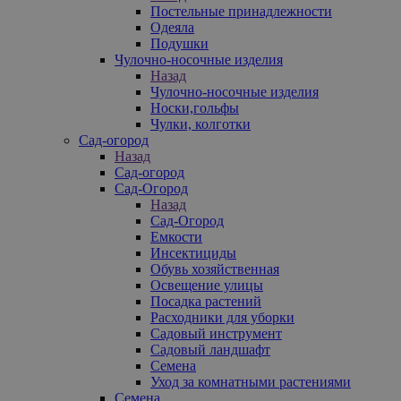
Постельные принадлежности
Одеяла
Подушки
Чулочно-носочные изделия
Назад
Чулочно-носочные изделия
Носки,гольфы
Чулки, колготки
Сад-огород
Назад
Сад-огород
Сад-Огород
Назад
Сад-Огород
Емкости
Инсектициды
Обувь хозяйственная
Освещение улицы
Посадка растений
Расходники для уборки
Садовый инструмент
Садовый ландшафт
Семена
Уход за комнатными растениями
Семена