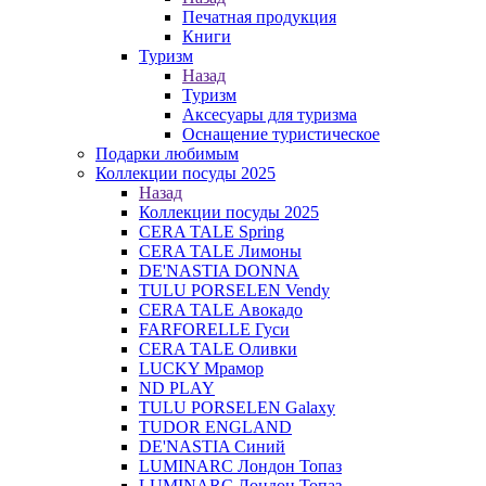
Печатная продукция
Книги
Туризм
Назад
Туризм
Аксесуары для туризма
Оснащение туристическое
Подарки любимым
Коллекции посуды 2025
Назад
Коллекции посуды 2025
CERA TALE Spring
CERA TALE Лимоны
DE'NASTIA DONNA
TULU PORSELEN Vendy
CERA TALE Авокадо
FARFORELLE Гуси
CERA TALE Оливки
LUCKY Мрамор
ND PLAY
TULU PORSELEN Galaxy
TUDOR ENGLAND
DE'NASTIA Синий
LUMINARC Лондон Топаз
LUMINARC Лондон Топаз