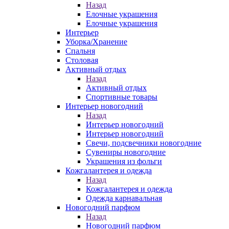
Назад
Елочные украшения
Елочные украшения
Интерьер
Уборка/Хранение
Спальня
Столовая
Активный отдых
Назад
Активный отдых
Спортивные товары
Интерьер новогодний
Назад
Интерьер новогодний
Интерьер новогодний
Свечи, подсвечники новогодние
Сувениры новогодние
Украшения из фольги
Кожгалантерея и одежда
Назад
Кожгалантерея и одежда
Одежда карнавальная
Новогодний парфюм
Назад
Новогодний парфюм