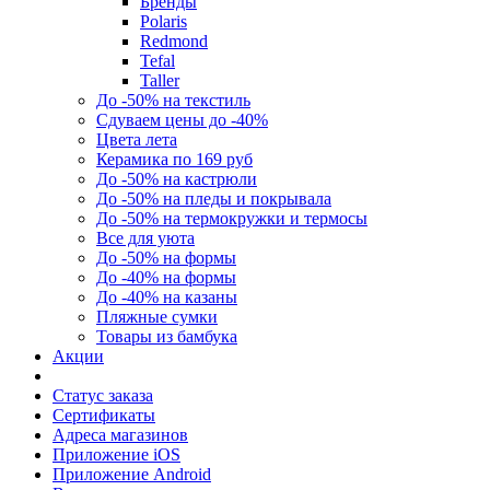
Бренды
Polaris
Redmond
Tefal
Taller
До -50% на текстиль
Сдуваем цены до -40%
Цвета лета
Керамика по 169 руб
До -50% на кастрюли
До -50% на пледы и покрывала
До -50% на термокружки и термосы
Все для уюта
До -50% на формы
До -40% на формы
До -40% на казаны
Пляжные сумки
Товары из бамбука
Акции
Статус заказа
Сертификаты
Адреса магазинов
Приложение iOS
Приложение Android