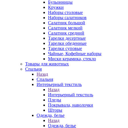
Бульонницы
Кружки
Наборы столовые
Наборы салатников
Салатник большой
Салатник мелкий
Салатник средний
Тарелки десертные
Тарелки обеденные
Тарелки суповые
Чайные, Кофейные наборы
Миски керамика, стекло
Товары для животных
Спальня
Назад
Спальня
Интерьерный текстиль
Назад
Интерьерный текстиль
Пледы
Покрывала, наволочки
Шторы
Одежда, белье
Назад
Одежда, белье