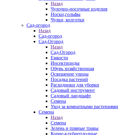
Назад
Чулочно-носочные изделия
Носки,гольфы
Чулки, колготки
Сад-огород
Назад
Сад-огород
Сад-Огород
Назад
Сад-Огород
Емкости
Инсектициды
Обувь хозяйственная
Освещение улицы
Посадка растений
Расходники для уборки
Садовый инструмент
Садовый ландшафт
Семена
Уход за комнатными растениями
Семена
Назад
Семена
Зелень и пряные травы
Корне-клубнеплодные