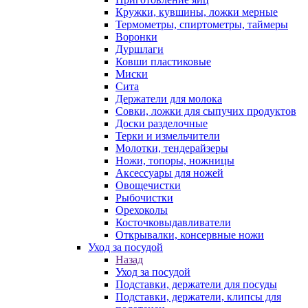
Кружки, кувшины, ложки мерные
Термометры, спиртометры, таймеры
Воронки
Дуршлаги
Ковши пластиковые
Миски
Сита
Держатели для молока
Совки, ложки для сыпучих продуктов
Доски разделочные
Терки и измельчители
Молотки, тендерайзеры
Ножи, топоры, ножницы
Аксессуары для ножей
Овощечистки
Рыбочистки
Орехоколы
Косточковыдавливатели
Открывалки, консервные ножи
Уход за посудой
Назад
Уход за посудой
Подставки, держатели для посуды
Подставки, держатели, клипсы для