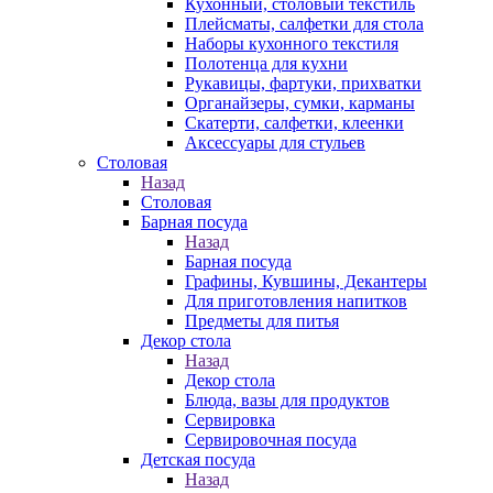
Кухонный, столовый текстиль
Плейсматы, салфетки для стола
Наборы кухонного текстиля
Полотенца для кухни
Рукавицы, фартуки, прихватки
Органайзеры, сумки, карманы
Скатерти, салфетки, клеенки
Аксессуары для стульев
Столовая
Назад
Столовая
Барная посуда
Назад
Барная посуда
Графины, Кувшины, Декантеры
Для приготовления напитков
Предметы для питья
Декор стола
Назад
Декор стола
Блюда, вазы для продуктов
Сервировка
Сервировочная посуда
Детская посуда
Назад