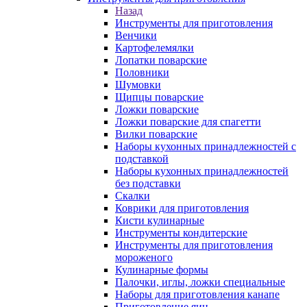
Назад
Инструменты для приготовления
Венчики
Картофелемялки
Лопатки поварские
Половники
Шумовки
Щипцы поварские
Ложки поварские
Ложки поварские для спагетти
Вилки поварские
Наборы кухонных принадлежностей с
подставкой
Наборы кухонных принадлежностей
без подставки
Скалки
Коврики для приготовления
Кисти кулинарные
Инструменты кондитерские
Инструменты для приготовления
мороженого
Кулинарные формы
Палочки, иглы, ложки специальные
Наборы для приготовления канапе
Приготовление яиц