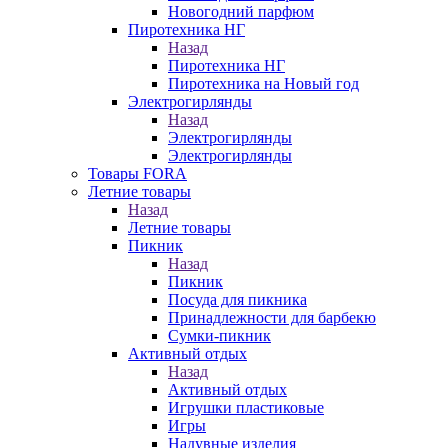
Новогодний парфюм
Пиротехника НГ
Назад
Пиротехника НГ
Пиротехника на Новый год
Электрогирлянды
Назад
Электрогирлянды
Электрогирлянды
Товары FORA
Летние товары
Назад
Летние товары
Пикник
Назад
Пикник
Посуда для пикника
Принадлежности для барбекю
Сумки-пикник
Активный отдых
Назад
Активный отдых
Игрушки пластиковые
Игры
Надувные изделия