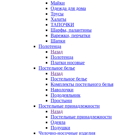
Майки
Одежда для дома
Трусы
Халаты
ТАПОЧКИ
Шарфы, палантины
Варежки, перчатки
Шапки
Полотенца
Назад
Полотенца
Платки носовые
Постельное белье
Назад
Постельное белье
Комплекты постельного белья
Наволочки
Пододеяльник
Простыни
Постельные принадлежности
Назад
Постельные принадлежности
Одеяла
Подушки
Чулочно-носочные изделия