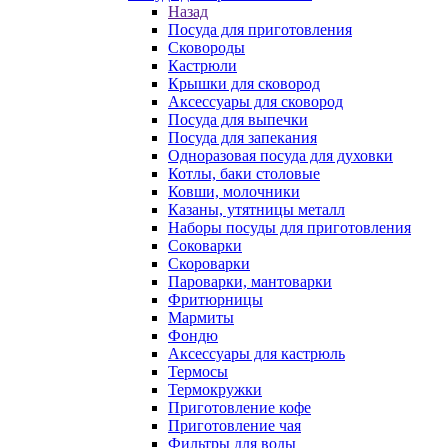
Назад
Посуда для приготовления
Сковороды
Кастрюли
Крышки для сковород
Аксессуары для сковород
Посуда для выпечки
Посуда для запекания
Одноразовая посуда для духовки
Котлы, баки столовые
Ковши, молочники
Казаны, утятницы металл
Наборы посуды для приготовления
Соковарки
Скороварки
Пароварки, мантоварки
Фритюрницы
Мармиты
Фондю
Аксессуары для кастрюль
Термосы
Термокружки
Приготовление кофе
Приготовление чая
Фильтры для воды