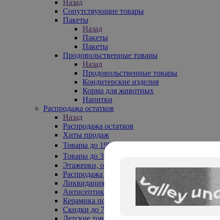
Назад
Сопутствующие товары
Пакеты
Назад
Пакеты
Пакеты
Продовольственные товары
Назад
Продовольственные товары
Кондитерские изделия
Корма для животных
Напитки
Распродажа остатков
Назад
Распродажа остатков
Хиты продаж
Товары до 199₽
Товары до 399₽
Этажерки, обувницы
Распродажа текстиля до -50%
Ликвидация до -70%
Антисептики
Керамика по 129 руб
Скидки до 70%
Детские товары