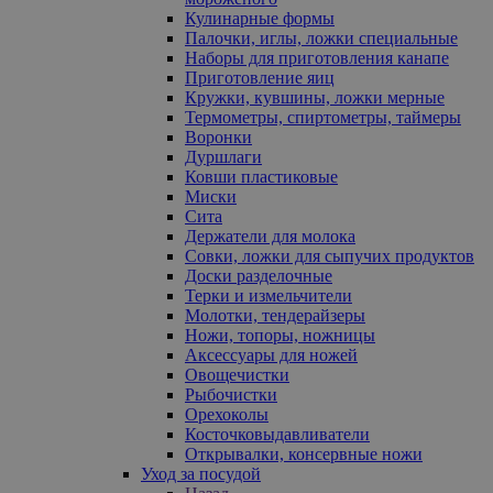
Кулинарные формы
Палочки, иглы, ложки специальные
Наборы для приготовления канапе
Приготовление яиц
Кружки, кувшины, ложки мерные
Термометры, спиртометры, таймеры
Воронки
Дуршлаги
Ковши пластиковые
Миски
Сита
Держатели для молока
Совки, ложки для сыпучих продуктов
Доски разделочные
Терки и измельчители
Молотки, тендерайзеры
Ножи, топоры, ножницы
Аксессуары для ножей
Овощечистки
Рыбочистки
Орехоколы
Косточковыдавливатели
Открывалки, консервные ножи
Уход за посудой