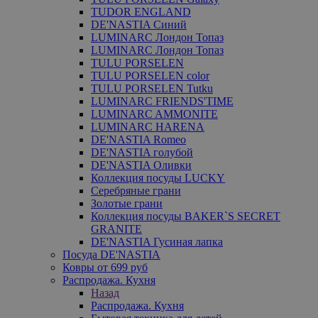
TUDOR ENGLAND
DE'NASTIA Синий
LUMINARC Лондон Топаз
LUMINARC Лондон Топаз
TULU PORSELEN
TULU PORSELEN color
TULU PORSELEN Tutku
LUMINARC FRIENDS'TIME
LUMINARC AMMONITE
LUMINARC HARENA
DE'NASTIA Romeo
DE'NASTIA голубой
DE'NASTIA Оливки
Коллекция посуды LUCKY
Серебряные грани
Золотые грани
Коллекция посуды BAKER`S SECRET
GRANITE
DE'NASTIA Гусиная лапка
Посуда DE'NASTIA
Ковры от 699 руб
Распродажа. Кухня
Назад
Распродажа. Кухня