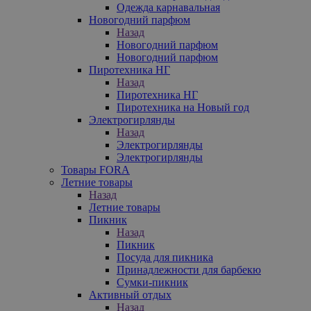
Одежда карнавальная
Новогодний парфюм
Назад
Новогодний парфюм
Новогодний парфюм
Пиротехника НГ
Назад
Пиротехника НГ
Пиротехника на Новый год
Электрогирлянды
Назад
Электрогирлянды
Электрогирлянды
Товары FORA
Летние товары
Назад
Летние товары
Пикник
Назад
Пикник
Посуда для пикника
Принадлежности для барбекю
Сумки-пикник
Активный отдых
Назад