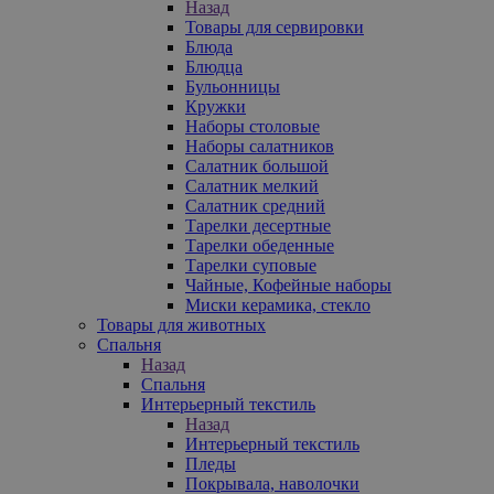
Назад
Товары для сервировки
Блюда
Блюдца
Бульонницы
Кружки
Наборы столовые
Наборы салатников
Салатник большой
Салатник мелкий
Салатник средний
Тарелки десертные
Тарелки обеденные
Тарелки суповые
Чайные, Кофейные наборы
Миски керамика, стекло
Товары для животных
Спальня
Назад
Спальня
Интерьерный текстиль
Назад
Интерьерный текстиль
Пледы
Покрывала, наволочки