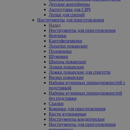
Детские контейнеры
Аксессуары для СВЧ
Лотки для специй
Инструменты для приготовления
Назад
Инструменты для приготовления
Венчики
Картофелемялки
Лопатки поварские
Половники
Шумовки
Щипцы поварские
Ложки поварские
Ложки поварские для спагетти
Вилки поварские
Наборы кухонных принадлежностей с
подставкой
Наборы кухонных принадлежностей
без подставки
Скалки
Коврики для приготовления
Кисти кулинарные
Инструменты кондитерские
Инструменты для приготовления
мороженого