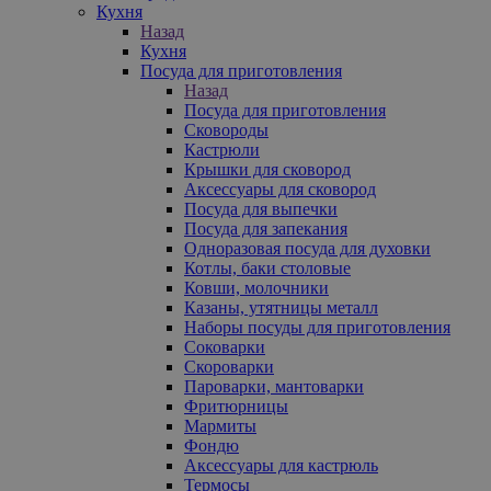
Кухня
Назад
Кухня
Посуда для приготовления
Назад
Посуда для приготовления
Сковороды
Кастрюли
Крышки для сковород
Аксессуары для сковород
Посуда для выпечки
Посуда для запекания
Одноразовая посуда для духовки
Котлы, баки столовые
Ковши, молочники
Казаны, утятницы металл
Наборы посуды для приготовления
Соковарки
Скороварки
Пароварки, мантоварки
Фритюрницы
Мармиты
Фондю
Аксессуары для кастрюль
Термосы