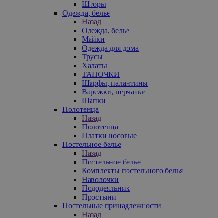
Шторы
Одежда, белье
Назад
Одежда, белье
Майки
Одежда для дома
Трусы
Халаты
ТАПОЧКИ
Шарфы, палантины
Варежки, перчатки
Шапки
Полотенца
Назад
Полотенца
Платки носовые
Постельное белье
Назад
Постельное белье
Комплекты постельного белья
Наволочки
Пододеяльник
Простыни
Постельные принадлежности
Назад