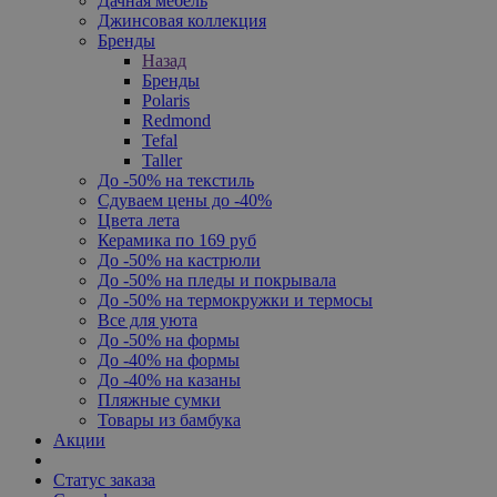
Дачная мебель
Джинсовая коллекция
Бренды
Назад
Бренды
Polaris
Redmond
Tefal
Taller
До -50% на текстиль
Сдуваем цены до -40%
Цвета лета
Керамика по 169 руб
До -50% на кастрюли
До -50% на пледы и покрывала
До -50% на термокружки и термосы
Все для уюта
До -50% на формы
До -40% на формы
До -40% на казаны
Пляжные сумки
Товары из бамбука
Акции
Статус заказа