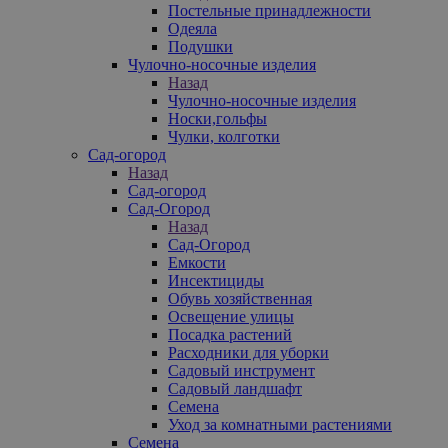
Постельные принадлежности
Одеяла
Подушки
Чулочно-носочные изделия
Назад
Чулочно-носочные изделия
Носки,гольфы
Чулки, колготки
Сад-огород
Назад
Сад-огород
Сад-Огород
Назад
Сад-Огород
Емкости
Инсектициды
Обувь хозяйственная
Освещение улицы
Посадка растений
Расходники для уборки
Садовый инструмент
Садовый ландшафт
Семена
Уход за комнатными растениями
Семена