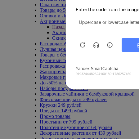
Гарантия низкой цены
Товары до 500 руб
Оливки и Лимоны
Акционные товары
Назад
Акционные товары
Скидка 20% по промокоду
Распродажа! Ульяновск до -70%
Лучшая цена
Товары с бесплатной доставкой
Кухонный текстиль
Распродажа до -50%
Жаропрочная посуда
Махровые полотенца
До -50% на ковры
Наборы посуды FORA
Заварочные чайники с бамбуковой крышкой
Флисовые пледы от 299 рублей
Кружки 249 рублей
Пледы от 1499 рублей
Промо товары
Простыни от 799 рублей
Полотенце кухонное от 69 рублей
Декоративные растения от 439 рублей
Декоративные наволочки и подушки