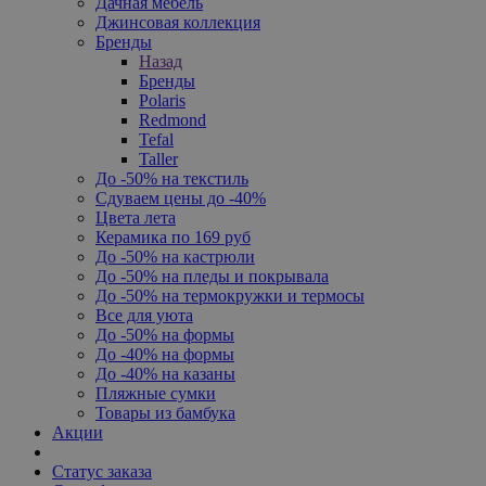
Дачная мебель
Джинсовая коллекция
Бренды
Назад
Бренды
Polaris
Redmond
Tefal
Taller
До -50% на текстиль
Сдуваем цены до -40%
Цвета лета
Керамика по 169 руб
До -50% на кастрюли
До -50% на пледы и покрывала
До -50% на термокружки и термосы
Все для уюта
До -50% на формы
До -40% на формы
До -40% на казаны
Пляжные сумки
Товары из бамбука
Акции
Статус заказа