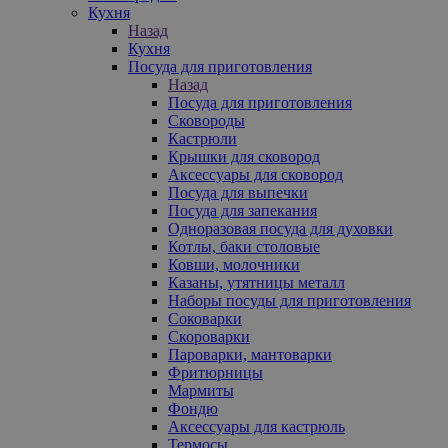
Кухня
Назад
Кухня
Посуда для приготовления
Назад
Посуда для приготовления
Сковороды
Кастрюли
Крышки для сковород
Аксессуары для сковород
Посуда для выпечки
Посуда для запекания
Одноразовая посуда для духовки
Котлы, баки столовые
Ковши, молочники
Казаны, утятницы металл
Наборы посуды для приготовления
Соковарки
Скороварки
Пароварки, мантоварки
Фритюрницы
Мармиты
Фондю
Аксессуары для кастрюль
Термосы