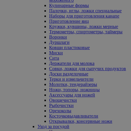
мороженого
Кулинарные формы
Палочки, иглы, ложки специальные
Наборы для приготовления канапе
Приготовление яиц
Кружки, кувшины, ложки мерные
Термометры, спиртометры, таймеры
Воронки
Дуршлаги
Ковши пластиковые
Миски
Сита
Держатели для молока
Совки, ложки для сыпучих продуктов
Доски разделочные
Терки и измельчители
Молотки, тендерайзеры
Ножи, топоры, ножницы
Аксессуары для ножей
Овощечистки
Рыбочистки
Орехоколы
Косточковыдавливатели
Открывалки, консервные ножи
Уход за посудой