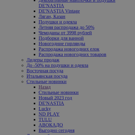
Декоративные наволочки и подушки
DE'NASTIA
DE'NASTIA Vintage
Ляган, Казан
Подушки и одеяла
Летняя распродажа до 50%
Чемоданы от 3998 рублей
Подборки для ванной
Новогодние гирлянды
Распродажа новогодних елок
Распродажа новогодних товаров
Лидеры продаж
До -50% на подушки и одеяла
Восточная посуда
Итальянская посуда
Стильные новинки
Назад
Стильные новинки
Новый 2023 год
DE'NASTIA
Lucky
ND PLAY
TULU
АВОКАДО
Выгодно сегодня