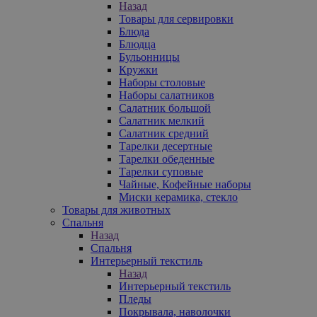
Назад
Товары для сервировки
Блюда
Блюдца
Бульонницы
Кружки
Наборы столовые
Наборы салатников
Салатник большой
Салатник мелкий
Салатник средний
Тарелки десертные
Тарелки обеденные
Тарелки суповые
Чайные, Кофейные наборы
Миски керамика, стекло
Товары для животных
Спальня
Назад
Спальня
Интерьерный текстиль
Назад
Интерьерный текстиль
Пледы
Покрывала, наволочки