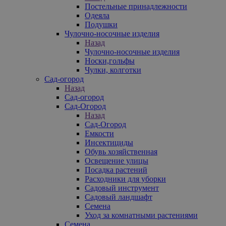
Постельные принадлежности
Одеяла
Подушки
Чулочно-носочные изделия
Назад
Чулочно-носочные изделия
Носки,гольфы
Чулки, колготки
Сад-огород
Назад
Сад-огород
Сад-Огород
Назад
Сад-Огород
Емкости
Инсектициды
Обувь хозяйственная
Освещение улицы
Посадка растений
Расходники для уборки
Садовый инструмент
Садовый ландшафт
Семена
Уход за комнатными растениями
Семена