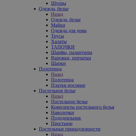
Шторы
Одежда, белье
Назад
Одежда, белье
Майки
Одежда для дома
Трусы
Халаты
ТАПОЧКИ
Шарфы, палантины
Варежки, перчатки
Шапки
Полотенца
Назад
Полотенца
Платки носовые
Постельное белье
Назад
Постельное белье
Комплекты постельного белья
Наволочки
Пододеяльник
Простыни
Постельные принадлежности
Назад