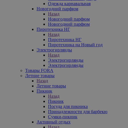
Одежда карнавальная
Новогодний парфюм
Назад
Новогодний парфюм
Новогодний парфюм
Пиротехника НГ
Назад
Пиротехника НГ
Пиротехника на Новый год
Электрогирлянды
Назад
Электрогирлянды
Электрогирлянды
Товары FORA
Летние товары
Назад
Летние товары
Пикник
Назад
Пикник
Посуда для пикника
Принадлежности для барбекю
Сумки-пикник
Активный отдых
Назад