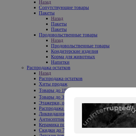
Назад
Сопутствующие товары
Пакеты
Назад
Пакеты
Пакеты
Продовольственные товары
Назад
Продовольственные товары
Кондитерские изделия
Корма для животных
Напитки
Распродажа остатков
Назад
Распродажа остатков
Хиты продаж
Товары до 199₽
Товары до 399₽
Этажерки, обувницы
Распродажа текстиля до -50%
Ликвидация до -70%
Антисептики
Керамика по 129 руб
Скидки до 70%
Детские товары