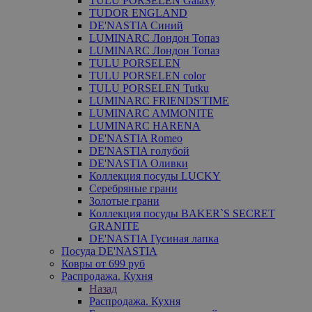
TULU PORSELEN Galaxy
TUDOR ENGLAND
DE'NASTIA Синий
LUMINARC Лондон Топаз
LUMINARC Лондон Топаз
TULU PORSELEN
TULU PORSELEN color
TULU PORSELEN Tutku
LUMINARC FRIENDS'TIME
LUMINARC AMMONITE
LUMINARC HARENA
DE'NASTIA Romeo
DE'NASTIA голубой
DE'NASTIA Оливки
Коллекция посуды LUCKY
Серебряные грани
Золотые грани
Коллекция посуды BAKER`S SECRET
GRANITE
DE'NASTIA Гусиная лапка
Посуда DE'NASTIA
Ковры от 699 руб
Распродажа. Кухня
Назад
Распродажа. Кухня