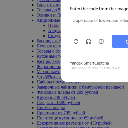
Гарантия низкой цены
Товары до 500 руб
Оливки и Лимоны
Акционные товары
Назад
Акционные товары
Скидка 20% по промокоду
Распродажа! Ульяновск до -70%
Лучшая цена
Товары с бесплатной доставкой
Кухонный текстиль
Распродажа до -50%
Жаропрочная посуда
Махровые полотенца
До -50% на ковры
Наборы посуды FORA
Заварочные чайники с бамбуковой крышкой
Флисовые пледы от 299 рублей
Кружки 249 рублей
Пледы от 1499 рублей
Промо товары
Простыни от 799 рублей
Полотенце кухонное от 69 рублей
Декоративные растения от 439 рублей