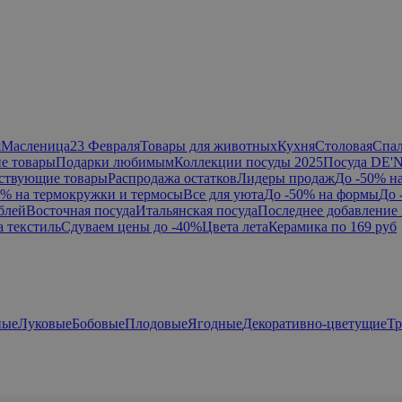
я
Масленица
23 Февраля
Товары для животных
Кухня
Столовая
Спа
е товары
Подарки любимым
Коллекции посуды 2025
Посуда DE'
ствующие товары
Распродажа остатков
Лидеры продаж
До -50% н
0% на термокружки и термосы
Все для уюта
До -50% на формы
До 
блей
Восточная посуда
Итальянская посуда
Последнее добавление 
а текстиль
Сдуваем цены до -40%
Цвета лета
Керамика по 169 руб
ные
Луковые
Бобовые
Плодовые
Ягодные
Декоративно-цветущие
Т