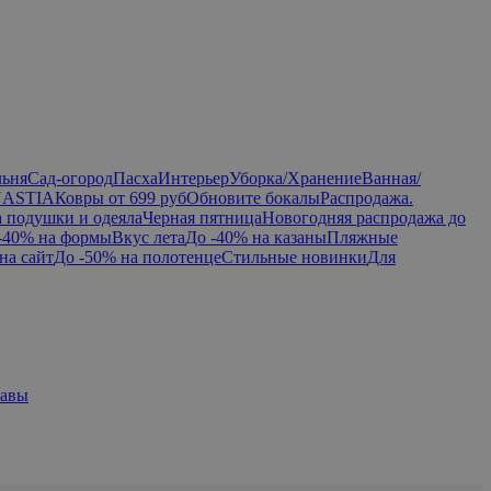
льня
Сад-огород
Пасха
Интерьер
Уборка/Хранение
Ванная/
NASTIA
Ковры от 699 руб
Обновите бокалы
Распродажа.
а подушки и одеяла
Черная пятница
Новогодняя распродажа до
-40% на формы
Вкус лета
До -40% на казаны
Пляжные
на сайт
До -50% на полотенце
Стильные новинки
Для
равы