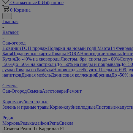
Отложенные
0
Избранное
0
Корзина
Главная
-
Каталог
-
Сад-огород
Новинки
ТОП продаж
Подарки на новый год
8 Марта
14 Феврал
Баня
Подарочные карты
Товары FORA
Новогодние товары
Летни
Кухня
До -40% на сковороды
Люстры, бра, споты до - 80%
Сопут
-50%
До -50% на кастрюли
До -50% на пледы и покрывала
До -5
сумки
Товары из бамбука
Нановогодь себе уюта
Пледы от 699 ру
напитков
Дачная мебель
Джинсовая коллекция
Бренды
До -50% н
-
Семена
Сад-Огород
Семена
Автотовары
Ремонт
-
Корне-клубнеплодные
Зелень и пряные травы
Корне-клубнеплодные
Листовые-капуст
-
Редис
Морковь
Редька/дайкон
Репа
Свекла
-
Семена Редис 1г Кардинал F1