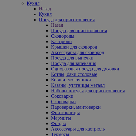
Кухня
Назад
Кухня
Посуда для приготовления
Назад
Посуда для приготовления
Сковороды
Кастрюли
Крышки для сковород
Аксессуары для сковород
Посуда для выпечки
Посуда для запекания
Одноразовая посуда для духовки
Котлы, баки столовые
Ковши, молочники
Казаны, утятницы металл
Наборы посуды для приготовления
Соковарки
Скороварки
Пароварки, мантоварки
Фритюрницы
Мармиты
Фондю
Аксессуары для кастрюль
Термосы