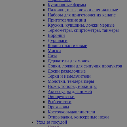
Кулинарные формы
Палочки, иглы, ложки специальные
Наборы для приготовления канапе
Приготовление яиц
Кружки, кувшины, ложки мерные
Термометры, спиртометры, таймеры
Воронки
Дуршлаги
Ковши пластиковые
Миски
Сита
Держатели для молока
Совки, ложки для сыпучих продуктов
Доски разделочные
Терки и измельчители
Молотки, тендерайзеры
Ножи, топоры, ножницы
Аксессуары для ножей
Овощечистки
Рыбочистки
Орехоколы
Косточковыдавливатели
Открывалки, консервные ножи
Уход за посудой