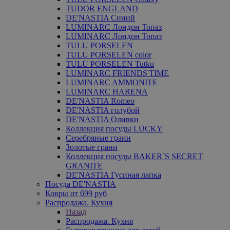
TUDOR ENGLAND
DE'NASTIA Синий
LUMINARC Лондон Топаз
LUMINARC Лондон Топаз
TULU PORSELEN
TULU PORSELEN color
TULU PORSELEN Tutku
LUMINARC FRIENDS'TIME
LUMINARC AMMONITE
LUMINARC HARENA
DE'NASTIA Romeo
DE'NASTIA голубой
DE'NASTIA Оливки
Коллекция посуды LUCKY
Серебряные грани
Золотые грани
Коллекция посуды BAKER`S SECRET
GRANITE
DE'NASTIA Гусиная лапка
Посуда DE'NASTIA
Ковры от 699 руб
Распродажа. Кухня
Назад
Распродажа. Кухня