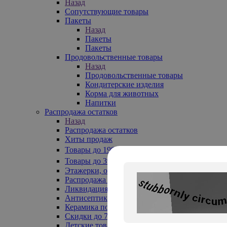
Назад
Сопутствующие товары
Пакеты
Назад
Пакеты
Пакеты
Продовольственные товары
Назад
Продовольственные товары
Кондитерские изделия
Корма для животных
Напитки
Распродажа остатков
Назад
Распродажа остатков
Хиты продаж
Товары до 199₽
Товары до 399₽
Этажерки, обувницы
Распродажа текстиля до -50%
Ликвидация до -70%
Антисептики
Керамика по 129 руб
Скидки до 70%
Детские товары