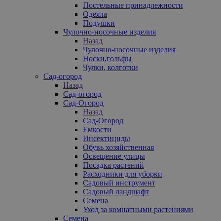
Постельные принадлежности
Одеяла
Подушки
Чулочно-носочные изделия
Назад
Чулочно-носочные изделия
Носки,гольфы
Чулки, колготки
Сад-огород
Назад
Сад-огород
Сад-Огород
Назад
Сад-Огород
Емкости
Инсектициды
Обувь хозяйственная
Освещение улицы
Посадка растений
Расходники для уборки
Садовый инструмент
Садовый ландшафт
Семена
Уход за комнатными растениями
Семена