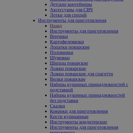
Детские контейнеры
Аксессуары для СВЧ
Лотки для специй
Инструменты для приготовления
Назад
Инструменты для приготовления
Венчики
Картофелемялки
Лопатки поварские
Половники
Шумовки
Щипцы поварские
Ложки поварские
Ложки поварские для спагетти
Вилки поварские
Наборы кухонных принадлежностей с
подставкой
Наборы кухонных принадлежностей
без подставки
Скалки
Коврики для приготовления
Кисти кулинарные
Инструменты кондитерские
Инструменты для приготовления
мороженого