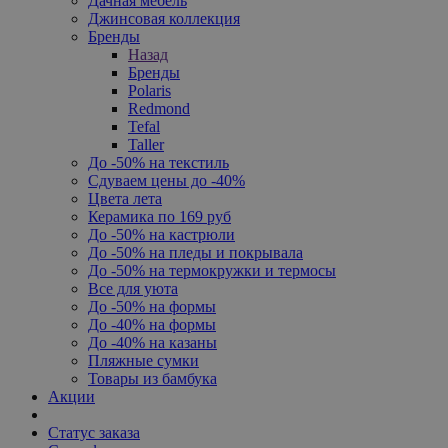
Дачная мебель
Джинсовая коллекция
Бренды
Назад
Бренды
Polaris
Redmond
Tefal
Taller
До -50% на текстиль
Сдуваем цены до -40%
Цвета лета
Керамика по 169 руб
До -50% на кастрюли
До -50% на пледы и покрывала
До -50% на термокружки и термосы
Все для уюта
До -50% на формы
До -40% на формы
До -40% на казаны
Пляжные сумки
Товары из бамбука
Акции
Статус заказа