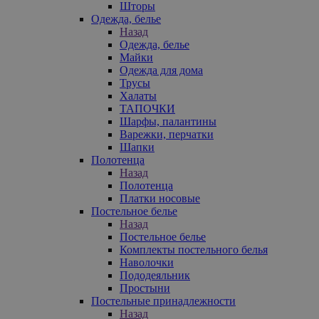
Шторы
Одежда, белье
Назад
Одежда, белье
Майки
Одежда для дома
Трусы
Халаты
ТАПОЧКИ
Шарфы, палантины
Варежки, перчатки
Шапки
Полотенца
Назад
Полотенца
Платки носовые
Постельное белье
Назад
Постельное белье
Комплекты постельного белья
Наволочки
Пододеяльник
Простыни
Постельные принадлежности
Назад