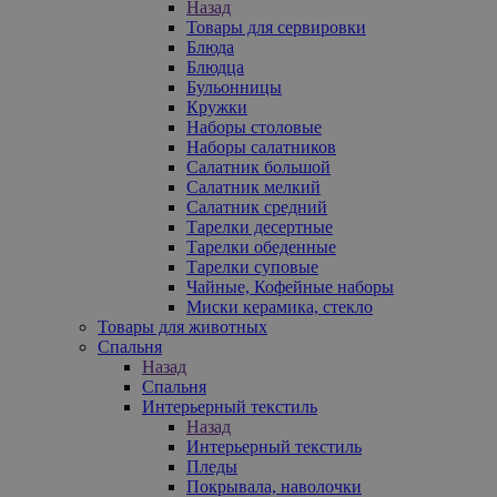
Назад
Товары для сервировки
Блюда
Блюдца
Бульонницы
Кружки
Наборы столовые
Наборы салатников
Салатник большой
Салатник мелкий
Салатник средний
Тарелки десертные
Тарелки обеденные
Тарелки суповые
Чайные, Кофейные наборы
Миски керамика, стекло
Товары для животных
Спальня
Назад
Спальня
Интерьерный текстиль
Назад
Интерьерный текстиль
Пледы
Покрывала, наволочки