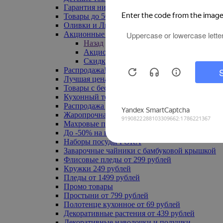
Гарантия низкой цены
Товары до 500 руб
Оливки и Лимоны
Акционные товары
Назад
Акционные товары
Скидка 20% по промокоду
Распродажа! Ульяновск до -70%
Лучшая цена
Товары с бесплатной доставкой
Кухонный текстиль
Распродажа до -50%
Жаропрочная посуда
Махровые полотенца
До -50% на ковры
Наборы посуды FORA
Заварочные чайники с бамбуковой крышкой
Флисовые пледы от 299 рублей
Кружки 249 рублей
Пледы от 1499 рублей
Промо товары
Простыни от 799 рублей
Полотенце кухонное от 69 рублей
Декоративные растения от 439 рублей
Декоративные наволочки и подушки