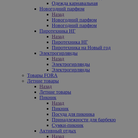
Одежда карнавальная
Новогодний парфюм
Назад
Новогодний парфюм
Новогодний парфюм
Пиротехника НГ
Назад
Пиротехника НГ
Пиротехника на Новый год
Электрогирлянды
Назад
Электрогирлянды
Электрогирлянды
Товары FORA
Летние товары
Назад
Летние товары
Пикник
Назад
Пикник
Посуда для пикника
Принадлежности для барбекю
Сумки-пикник
Активный отдых
Назад