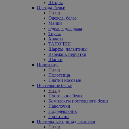
Шторы
Одежда, белье
Назад
Одежда, белье
Майки
Одежда для дома
Трусы
Халаты
ТАПОЧКИ
Шарфы, палантины
Варежки, перчатки
Шапки
Полотенца
Назад
Полотенца
Платки носовые
Постельное белье
Назад
Постельное белье
Комплекты постельного белья
Наволочки
Пододеяльник
Простыни
Постельные принадлежности
Назад