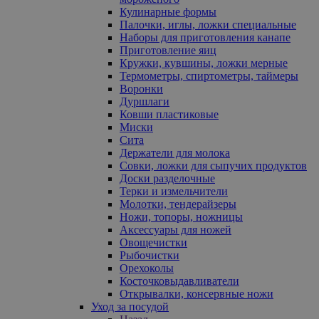
Кулинарные формы
Палочки, иглы, ложки специальные
Наборы для приготовления канапе
Приготовление яиц
Кружки, кувшины, ложки мерные
Термометры, спиртометры, таймеры
Воронки
Дуршлаги
Ковши пластиковые
Миски
Сита
Держатели для молока
Совки, ложки для сыпучих продуктов
Доски разделочные
Терки и измельчители
Молотки, тендерайзеры
Ножи, топоры, ножницы
Аксессуары для ножей
Овощечистки
Рыбочистки
Орехоколы
Косточковыдавливатели
Открывалки, консервные ножи
Уход за посудой