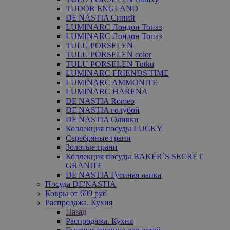
TUDOR ENGLAND
DE'NASTIA Синий
LUMINARC Лондон Топаз
LUMINARC Лондон Топаз
TULU PORSELEN
TULU PORSELEN color
TULU PORSELEN Tutku
LUMINARC FRIENDS'TIME
LUMINARC AMMONITE
LUMINARC HARENA
DE'NASTIA Romeo
DE'NASTIA голубой
DE'NASTIA Оливки
Коллекция посуды LUCKY
Серебряные грани
Золотые грани
Коллекция посуды BAKER`S SECRET
GRANITE
DE'NASTIA Гусиная лапка
Посуда DE'NASTIA
Ковры от 699 руб
Распродажа. Кухня
Назад
Распродажа. Кухня