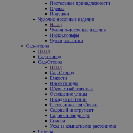
Постельные принадлежности
Одеяла
Подушки
Чулочно-носочные изделия
Назад
Чулочно-носочные изделия
Носки,гольфы
Чулки, колготки
Сад-огород
Назад
Сад-огород
Сад-Огород
Назад
Сад-Огород
Емкости
Инсектициды
Обувь хозяйственная
Освещение улицы
Посадка растений
Расходники для уборки
Садовый инструмент
Садовый ландшафт
Семена
Уход за комнатными растениями
Семена