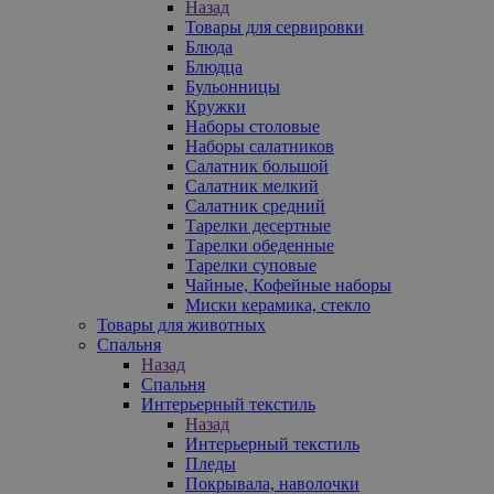
Назад
Товары для сервировки
Блюда
Блюдца
Бульонницы
Кружки
Наборы столовые
Наборы салатников
Салатник большой
Салатник мелкий
Салатник средний
Тарелки десертные
Тарелки обеденные
Тарелки суповые
Чайные, Кофейные наборы
Миски керамика, стекло
Товары для животных
Спальня
Назад
Спальня
Интерьерный текстиль
Назад
Интерьерный текстиль
Пледы
Покрывала, наволочки