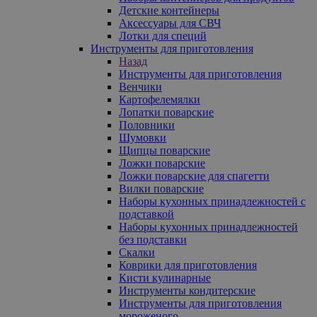
Детские контейнеры
Аксессуары для СВЧ
Лотки для специй
Инструменты для приготовления
Назад
Инструменты для приготовления
Венчики
Картофелемялки
Лопатки поварские
Половники
Шумовки
Щипцы поварские
Ложки поварские
Ложки поварские для спагетти
Вилки поварские
Наборы кухонных принадлежностей с
подставкой
Наборы кухонных принадлежностей
без подставки
Скалки
Коврики для приготовления
Кисти кулинарные
Инструменты кондитерские
Инструменты для приготовления
мороженого