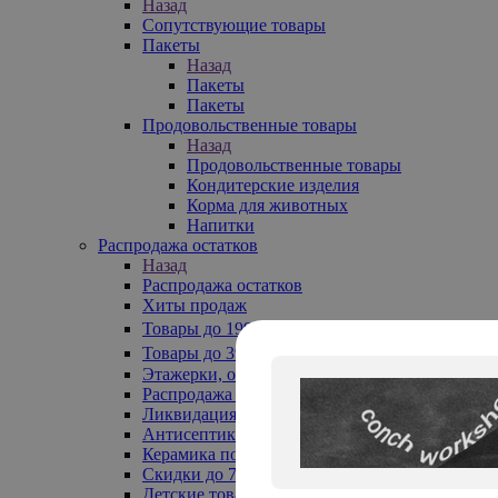
Назад
Сопутствующие товары
Пакеты
Назад
Пакеты
Пакеты
Продовольственные товары
Назад
Продовольственные товары
Кондитерские изделия
Корма для животных
Напитки
Распродажа остатков
Назад
Распродажа остатков
Хиты продаж
Товары до 199₽
Товары до 399₽
Этажерки, обувницы
Распродажа текстиля до -50%
Ликвидация до -70%
Антисептики
Керамика по 129 руб
Скидки до 70%
Детские товары