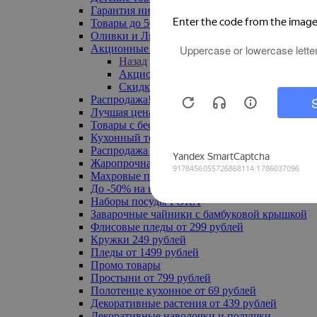
Гарантия низкой цены
Товары до 500 руб
Оливки и Лимоны
Акционные товары
Назад
Акционные товары
Скидка 20% по промокоду
Распродажа! Ульяновск до -70%
Лучшая цена
Товары с бесплатной доставкой
Кухонный текстиль
Распродажа до -50%
Жаропрочная посуда
Махровые полотенца
До -50% на ковры
Наборы посуды FORA
Заварочные чайники с бамбуковой крышкой
Флисовые пледы от 299 рублей
Кружки 249 рублей
Пледы от 1499 рублей
Промо товары
Простыни от 799 рублей
Полотенце кухонное от 69 рублей
Декоративные растения от 439 рублей
Декоративные наволочки и подушки