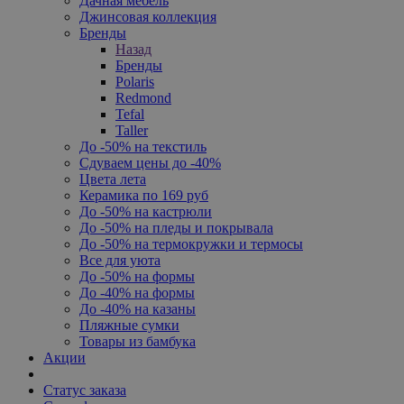
Дачная мебель
Джинсовая коллекция
Бренды
Назад
Бренды
Polaris
Redmond
Tefal
Taller
До -50% на текстиль
Сдуваем цены до -40%
Цвета лета
Керамика по 169 руб
До -50% на кастрюли
До -50% на пледы и покрывала
До -50% на термокружки и термосы
Все для уюта
До -50% на формы
До -40% на формы
До -40% на казаны
Пляжные сумки
Товары из бамбука
Акции
Статус заказа