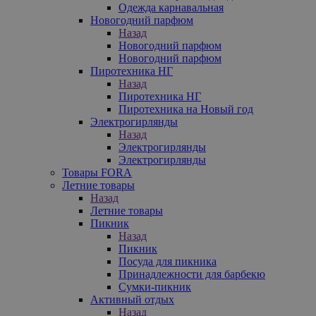
Одежда карнавальная
Новогодний парфюм
Назад
Новогодний парфюм
Новогодний парфюм
Пиротехника НГ
Назад
Пиротехника НГ
Пиротехника на Новый год
Электрогирлянды
Назад
Электрогирлянды
Электрогирлянды
Товары FORA
Летние товары
Назад
Летние товары
Пикник
Назад
Пикник
Посуда для пикника
Принадлежности для барбекю
Сумки-пикник
Активный отдых
Назад