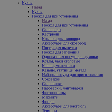
Кухня
Назад
Кухня
Посуда для приготовления
Назад
Посуда для приготовления
Сковороды
Кастрюли
Крышки для сковород
Аксессуары для сковород
Посуда для выпечки
Посуда для запекания
Одноразовая посуда для духовки
Котлы, баки столовые
Ковши, молочники
Казаны, утятницы металл
Наборы посуды для приготовления
Соковарки
Скороварки
Пароварки, мантоварки
Фритюрницы
Мармиты
Фондю
Аксессуары для кастрюль
Термосы