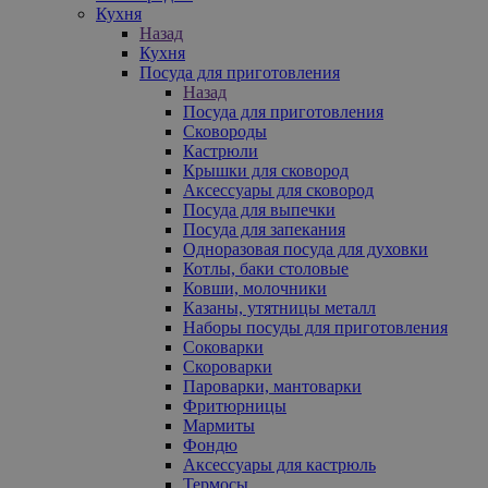
Кухня
Назад
Кухня
Посуда для приготовления
Назад
Посуда для приготовления
Сковороды
Кастрюли
Крышки для сковород
Аксессуары для сковород
Посуда для выпечки
Посуда для запекания
Одноразовая посуда для духовки
Котлы, баки столовые
Ковши, молочники
Казаны, утятницы металл
Наборы посуды для приготовления
Соковарки
Скороварки
Пароварки, мантоварки
Фритюрницы
Мармиты
Фондю
Аксессуары для кастрюль
Термосы