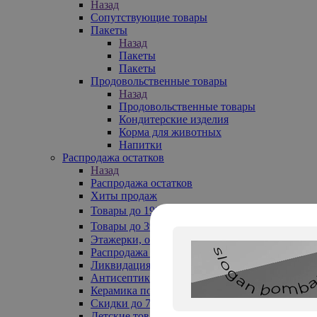
Назад
Сопутствующие товары
Пакеты
Назад
Пакеты
Пакеты
Продовольственные товары
Назад
Продовольственные товары
Кондитерские изделия
Корма для животных
Напитки
Распродажа остатков
Назад
Распродажа остатков
Хиты продаж
Товары до 199₽
Товары до 399₽
Этажерки, обувницы
Распродажа текстиля до -50%
Ликвидация до -70%
Антисептики
Керамика по 129 руб
Скидки до 70%
Детские товары