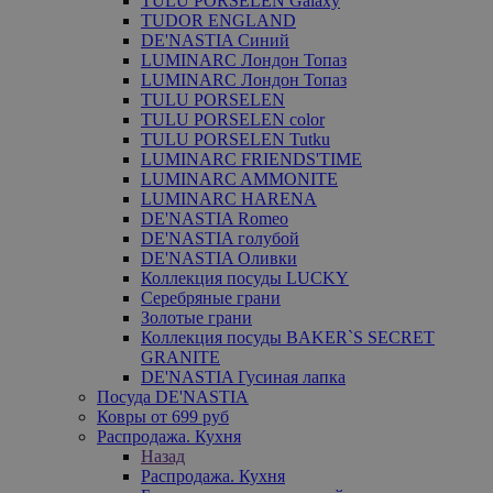
TULU PORSELEN Galaxy
TUDOR ENGLAND
DE'NASTIA Синий
LUMINARC Лондон Топаз
LUMINARC Лондон Топаз
TULU PORSELEN
TULU PORSELEN color
TULU PORSELEN Tutku
LUMINARC FRIENDS'TIME
LUMINARC AMMONITE
LUMINARC HARENA
DE'NASTIA Romeo
DE'NASTIA голубой
DE'NASTIA Оливки
Коллекция посуды LUCKY
Серебряные грани
Золотые грани
Коллекция посуды BAKER`S SECRET
GRANITE
DE'NASTIA Гусиная лапка
Посуда DE'NASTIA
Ковры от 699 руб
Распродажа. Кухня
Назад
Распродажа. Кухня