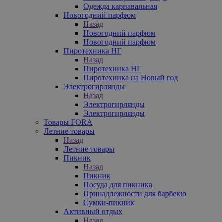
Одежда карнавальная
Новогодний парфюм
Назад
Новогодний парфюм
Новогодний парфюм
Пиротехника НГ
Назад
Пиротехника НГ
Пиротехника на Новый год
Электрогирлянды
Назад
Электрогирлянды
Электрогирлянды
Товары FORA
Летние товары
Назад
Летние товары
Пикник
Назад
Пикник
Посуда для пикника
Принадлежности для барбекю
Сумки-пикник
Активный отдых
Назад