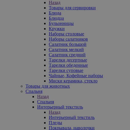
Назад
Товары для сервировки
Блюда
Блюдца
Бульонницы
Кружки
Наборы столовые
Наборы салатников
Салатник большой
Салатник мелкий
Салатник средний
Тарелки десертные
Тарелки обеденные
Тарелки суповые
Чайные, Кофейные наборы
Миски керамика, стекло
Товары для животных
Спальня
Назад
Спальня
Интерьерный текстиль
Назад
Интерьерный текстиль
Пледы
Покрывала, наволочки