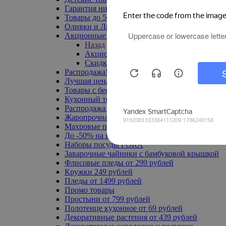
Гарантия низкой цены
Товары до 500 руб
Оливки и Лимоны
Акционные товары
Назад
Акционные товары
Скидка 20% по промокоду
Распродажа! Ульяновск до -70%
Лучшая цена
Товары с бесплатной доставкой
Кухонный текстиль
Распродажа до -50%
Жаропрочная посуда
Махровые полотенца
До -50% на ковры
Наборы посуды FORA
Заварочные чайники с бамбуковой крышкой
Флисовые пледы от 299 рублей
Кружки 249 рублей
Пледы от 1499 рублей
Промо товары
Простыни от 799 рублей
Полотенце кухонное от 69 рублей
Декоративные растения от 439 рублей