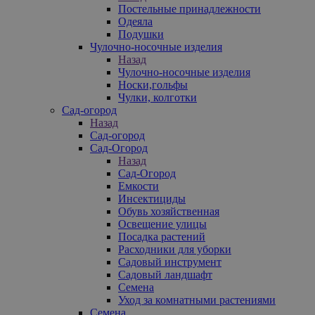
Постельные принадлежности
Одеяла
Подушки
Чулочно-носочные изделия
Назад
Чулочно-носочные изделия
Носки,гольфы
Чулки, колготки
Сад-огород
Назад
Сад-огород
Сад-Огород
Назад
Сад-Огород
Емкости
Инсектициды
Обувь хозяйственная
Освещение улицы
Посадка растений
Расходники для уборки
Садовый инструмент
Садовый ландшафт
Семена
Уход за комнатными растениями
Семена