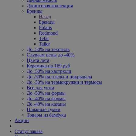
Дачная мебель
Джинсовая коллекция
Бренды
Назад
Бренды
Polaris
Redmond
Tefal
Taller
До -50% на текстиль
Сдуваем цены до -40%
Цвета лета
Керамика по 169 руб
До -50% на кастрюли
До -50% на пледы и покрывала
До -50% на термокружки и термосы
Все для уюта
До -50% на формы
До -40% на формы
До -40% на казаны
Пляжные сумки
Товары из бамбука
Акции
Статус заказа