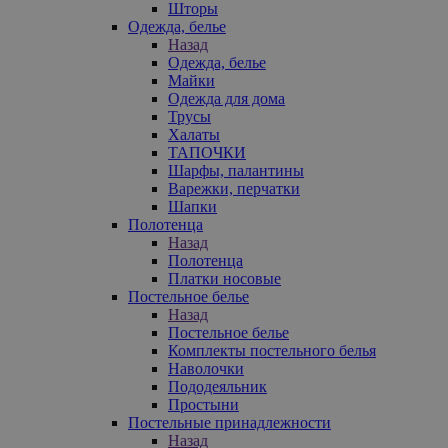
Шторы
Одежда, белье
Назад
Одежда, белье
Майки
Одежда для дома
Трусы
Халаты
ТАПОЧКИ
Шарфы, палантины
Варежки, перчатки
Шапки
Полотенца
Назад
Полотенца
Платки носовые
Постельное белье
Назад
Постельное белье
Комплекты постельного белья
Наволочки
Пододеяльник
Простыни
Постельные принадлежности
Назад