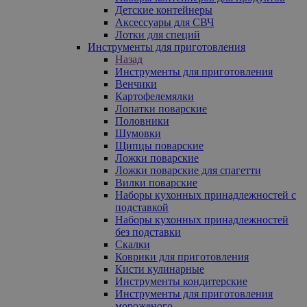
Детские контейнеры
Аксессуары для СВЧ
Лотки для специй
Инструменты для приготовления
Назад
Инструменты для приготовления
Венчики
Картофелемялки
Лопатки поварские
Половники
Шумовки
Щипцы поварские
Ложки поварские
Ложки поварские для спагетти
Вилки поварские
Наборы кухонных принадлежностей с
подставкой
Наборы кухонных принадлежностей
без подставки
Скалки
Коврики для приготовления
Кисти кулинарные
Инструменты кондитерские
Инструменты для приготовления
мороженого