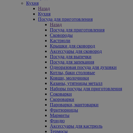
Кухня
Назад
Кухня
Посуда для приготовления
Назад
Посуда для приготовления
Сковороды
Кастрюли
Крышки для сковород
Аксессуары для сковород
Посуда для выпечки
Посуда для запекания
Одноразовая посуда для духовки
Котлы, баки столовые
Ковши, молочники
Казаны, утятницы металл
Наборы посуды для приготовления
Соковарки
Скороварки
Пароварки, мантоварки
Фритюрницы
Мармиты
Фондю
Аксессуары для кастрюль
Термосы