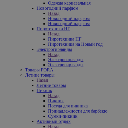
Одежда карнавальная
Новогодний парфюм
Назад
Новогодний парфюм
Новогодний парфюм
Пиротехника НГ
Назад
Пиротехника НГ
Пиротехника на Новый год
Электрогирлянды
Назад
Электрогирлянды
Электрогирлянды
Товары FORA
Летние товары
Назад
Летние товары
Пикник
Назад
Пикник
Посуда для пикника
Принадлежности для барбекю
Сумки-пикник
Активный отдых
Назад