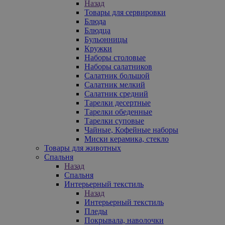
Назад
Товары для сервировки
Блюда
Блюдца
Бульонницы
Кружки
Наборы столовые
Наборы салатников
Салатник большой
Салатник мелкий
Салатник средний
Тарелки десертные
Тарелки обеденные
Тарелки суповые
Чайные, Кофейные наборы
Миски керамика, стекло
Товары для животных
Спальня
Назад
Спальня
Интерьерный текстиль
Назад
Интерьерный текстиль
Пледы
Покрывала, наволочки