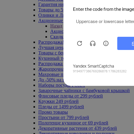
Гарантия низкой цены
Товары до 500 руб
Оливки и Лимоны
Акционные товары
Назад
Акционные товары
Скидка 20% по промокоду
Распродажа! Ульяновск до -70%
Лучшая цена
Товары с бесплатной доставкой
Кухонный текстиль
Распродажа до -50%
Жаропрочная посуда
Махровые полотенца
До -50% на ковры
Наборы посуды FORA
Заварочные чайники с бамбуковой крышкой
Флисовые пледы от 299 рублей
Кружки 249 рублей
Пледы от 1499 рублей
Промо товары
Простыни от 799 рублей
Полотенце кухонное от 69 рублей
Декоративные растения от 439 рублей
Декоративные наволочки и подушки