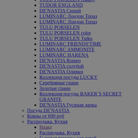
TUDOR ENGLAND
DE'NASTIA Синий
LUMINARC Лондон Топаз
LUMINARC Лондон Топаз
TULU PORSELEN
TULU PORSELEN color
TULU PORSELEN Tutku
LUMINARC FRIENDS'TIME
LUMINARC AMMONITE
LUMINARC HARENA
DE'NASTIA Romeo
DE'NASTIA голубой
DE'NASTIA Оливки
Коллекция посуды LUCKY
Серебряные грани
Золотые грани
Коллекция посуды BAKER`S SECRET
GRANITE
DE'NASTIA Гусиная лапка
Посуда DE'NASTIA
Ковры от 699 руб
Распродажа. Кухня
Назад
Распродажа. Кухня