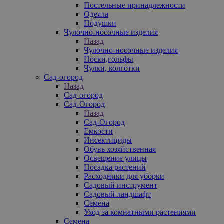
Постельные принадлежности
Одеяла
Подушки
Чулочно-носочные изделия
Назад
Чулочно-носочные изделия
Носки,гольфы
Чулки, колготки
Сад-огород
Назад
Сад-огород
Сад-Огород
Назад
Сад-Огород
Емкости
Инсектициды
Обувь хозяйственная
Освещение улицы
Посадка растений
Расходники для уборки
Садовый инструмент
Садовый ландшафт
Семена
Уход за комнатными растениями
Семена