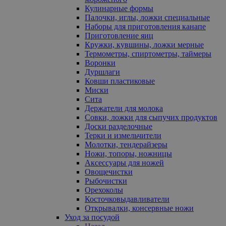
Кулинарные формы
Палочки, иглы, ложки специальные
Наборы для приготовления канапе
Приготовление яиц
Кружки, кувшины, ложки мерные
Термометры, спиртометры, таймеры
Воронки
Дуршлаги
Ковши пластиковые
Миски
Сита
Держатели для молока
Совки, ложки для сыпучих продуктов
Доски разделочные
Терки и измельчители
Молотки, тендерайзеры
Ножи, топоры, ножницы
Аксессуары для ножей
Овощечистки
Рыбочистки
Орехоколы
Косточковыдавливатели
Открывалки, консервные ножи
Уход за посудой