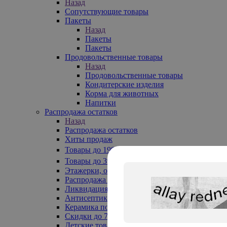
Назад
Сопутствующие товары
Пакеты
Назад
Пакеты
Пакеты
Продовольственные товары
Назад
Продовольственные товары
Кондитерские изделия
Корма для животных
Напитки
Распродажа остатков
Назад
Распродажа остатков
Хиты продаж
Товары до 199₽
Товары до 399₽
Этажерки, обувницы
Распродажа текстиля до -50%
Ликвидация до -70%
Антисептики
Керамика по 129 руб
Скидки до 70%
Детские товары