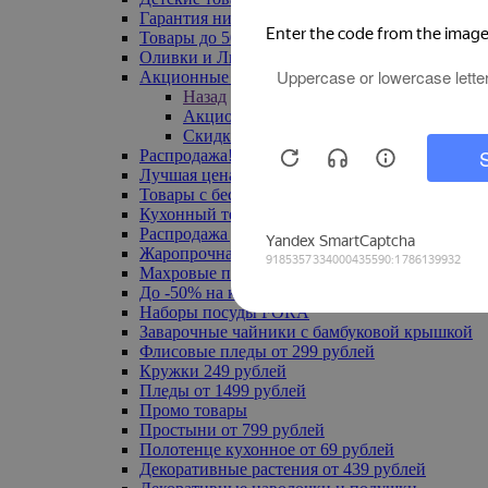
Гарантия низкой цены
Товары до 500 руб
Оливки и Лимоны
Акционные товары
Назад
Акционные товары
Скидка 20% по промокоду
Распродажа! Ульяновск до -70%
Лучшая цена
Товары с бесплатной доставкой
Кухонный текстиль
Распродажа до -50%
Жаропрочная посуда
Махровые полотенца
До -50% на ковры
Наборы посуды FORA
Заварочные чайники с бамбуковой крышкой
Флисовые пледы от 299 рублей
Кружки 249 рублей
Пледы от 1499 рублей
Промо товары
Простыни от 799 рублей
Полотенце кухонное от 69 рублей
Декоративные растения от 439 рублей