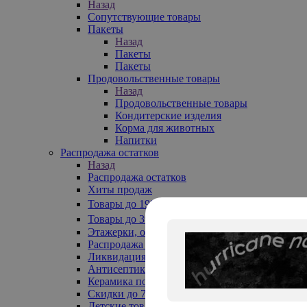
Назад
Сопутствующие товары
Пакеты
Назад
Пакеты
Пакеты
Продовольственные товары
Назад
Продовольственные товары
Кондитерские изделия
Корма для животных
Напитки
Распродажа остатков
Назад
Распродажа остатков
Хиты продаж
Товары до 199₽
Товары до 399₽
Этажерки, обувницы
Распродажа текстиля до -50%
Ликвидация до -70%
Антисептики
Керамика по 129 руб
Скидки до 70%
Детские товары