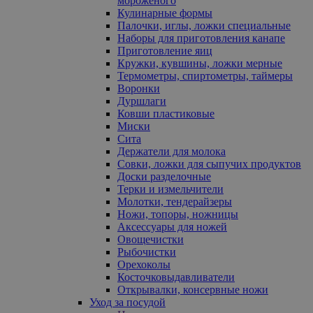
мороженого
Кулинарные формы
Палочки, иглы, ложки специальные
Наборы для приготовления канапе
Приготовление яиц
Кружки, кувшины, ложки мерные
Термометры, спиртометры, таймеры
Воронки
Дуршлаги
Ковши пластиковые
Миски
Сита
Держатели для молока
Совки, ложки для сыпучих продуктов
Доски разделочные
Терки и измельчители
Молотки, тендерайзеры
Ножи, топоры, ножницы
Аксессуары для ножей
Овощечистки
Рыбочистки
Орехоколы
Косточковыдавливатели
Открывалки, консервные ножи
Уход за посудой