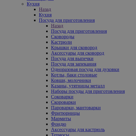
Кухня
Назад
Кухня
Посуда для приготовления
Назад
Посуда для приготовления
Сковороды
Кастрюли
Крышки для сковород
Аксессуары для сковород
Посуда для выпечки
Посуда для запекания
Одноразовая посуда для духовки
Котлы, баки столовые
Ковши, молочники
Казаны, утятницы металл
Наборы посуды для приготовления
Соковарки
Скороварки
Пароварки, мантоварки
Фритюрницы
Мармиты
Фондю
Аксессуары для кастрюль
Термосы