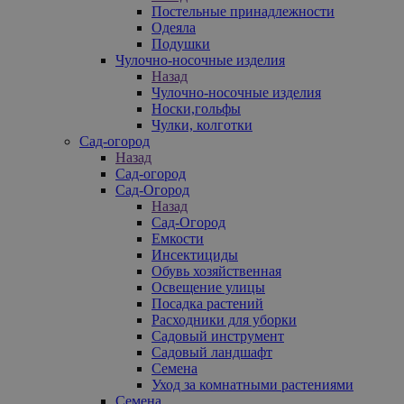
Постельные принадлежности
Одеяла
Подушки
Чулочно-носочные изделия
Назад
Чулочно-носочные изделия
Носки,гольфы
Чулки, колготки
Сад-огород
Назад
Сад-огород
Сад-Огород
Назад
Сад-Огород
Емкости
Инсектициды
Обувь хозяйственная
Освещение улицы
Посадка растений
Расходники для уборки
Садовый инструмент
Садовый ландшафт
Семена
Уход за комнатными растениями
Семена