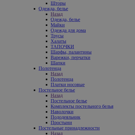
Шторы
Одежда, белье
Назад
Одежда, белье
Майки
Одежда для дома
Трусы
Халаты
ТАПОЧКИ
Шарфы, палантины
Варежки, перчатки
Шапки
Полотенца
Назад
Полотенца
Платки носовые
Постельное белье
Назад
Постельное белье
Комплекты постельного белья
Наволочки
Пододеяльник
Простыни
Постельные принадлежности
Назад