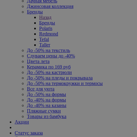
Дачная мебель
Джинсовая коллекция
Бренды
Назад
Бренды
Polaris
Redmond
Tefal
Taller
До -50% на текстиль
Сдуваем цены до -40%
Цвета лета
Керамика по 169 руб
До -50% на кастрюли
До -50% на пледы и покрывала
До -50% на термокружки и термосы
Все для уюта
До -50% на формы
До -40% на формы
До -40% на казаны
Пляжные сумки
Товары из бамбука
Акции
Статус заказа