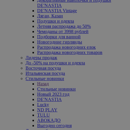
Декоративные наволочки и подушки
DE'NASTIA
DE'NASTIA Vintage
Ляган, Казан
Подушки и одеяла
Летняя распродажа до 50%
Чемоданы от 3998 рублей
Подборки для ванной
Новогодние гирлянды
Распродажа новогодних елок
Распродажа новогодних товаров
Лидеры продаж
До -50% на подушки и одеяла
Восточная посуда
Итальянская посуда
Стильные новинки
Назад
Стильные новинки
Новый 2023 год
DE'NASTIA
Lucky
ND PLAY
TULU
АВОКАДО
Выгодно сегодня