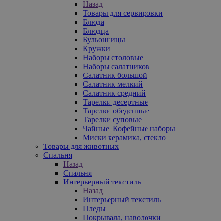
Назад
Товары для сервировки
Блюда
Блюдца
Бульонницы
Кружки
Наборы столовые
Наборы салатников
Салатник большой
Салатник мелкий
Салатник средний
Тарелки десертные
Тарелки обеденные
Тарелки суповые
Чайные, Кофейные наборы
Миски керамика, стекло
Товары для животных
Спальня
Назад
Спальня
Интерьерный текстиль
Назад
Интерьерный текстиль
Пледы
Покрывала, наволочки