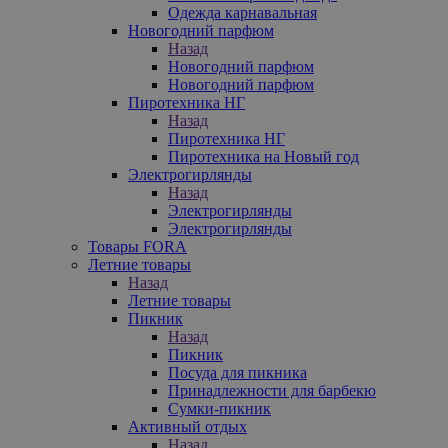
Одежда карнавальная
Новогодний парфюм
Назад
Новогодний парфюм
Новогодний парфюм
Пиротехника НГ
Назад
Пиротехника НГ
Пиротехника на Новый год
Электрогирлянды
Назад
Электрогирлянды
Электрогирлянды
Товары FORA
Летние товары
Назад
Летние товары
Пикник
Назад
Пикник
Посуда для пикника
Принадлежности для барбекю
Сумки-пикник
Активный отдых
Назад