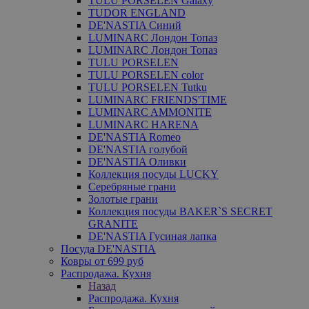
TULU PORSELEN Galaxy
TUDOR ENGLAND
DE'NASTIA Синий
LUMINARC Лондон Топаз
LUMINARC Лондон Топаз
TULU PORSELEN
TULU PORSELEN color
TULU PORSELEN Tutku
LUMINARC FRIENDS'TIME
LUMINARC AMMONITE
LUMINARC HARENA
DE'NASTIA Romeo
DE'NASTIA голубой
DE'NASTIA Оливки
Коллекция посуды LUCKY
Серебряные грани
Золотые грани
Коллекция посуды BAKER`S SECRET
GRANITE
DE'NASTIA Гусиная лапка
Посуда DE'NASTIA
Ковры от 699 руб
Распродажа. Кухня
Назад
Распродажа. Кухня