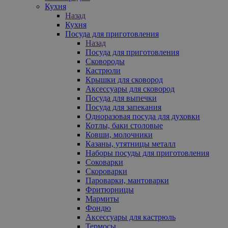
Кухня
Назад
Кухня
Посуда для приготовления
Назад
Посуда для приготовления
Сковороды
Кастрюли
Крышки для сковород
Аксессуары для сковород
Посуда для выпечки
Посуда для запекания
Одноразовая посуда для духовки
Котлы, баки столовые
Ковши, молочники
Казаны, утятницы металл
Наборы посуды для приготовления
Соковарки
Скороварки
Пароварки, мантоварки
Фритюрницы
Мармиты
Фондю
Аксессуары для кастрюль
Термосы