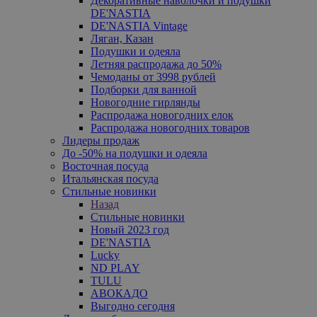
Декоративные наволочки и подушки
DE'NASTIA
DE'NASTIA Vintage
Ляган, Казан
Подушки и одеяла
Летняя распродажа до 50%
Чемоданы от 3998 рублей
Подборки для ванной
Новогодние гирлянды
Распродажа новогодних елок
Распродажа новогодних товаров
Лидеры продаж
До -50% на подушки и одеяла
Восточная посуда
Итальянская посуда
Стильные новинки
Назад
Стильные новинки
Новый 2023 год
DE'NASTIA
Lucky
ND PLAY
TULU
АВОКАДО
Выгодно сегодня