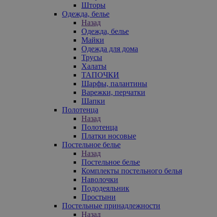
Шторы
Одежда, белье
Назад
Одежда, белье
Майки
Одежда для дома
Трусы
Халаты
ТАПОЧКИ
Шарфы, палантины
Варежки, перчатки
Шапки
Полотенца
Назад
Полотенца
Платки носовые
Постельное белье
Назад
Постельное белье
Комплекты постельного белья
Наволочки
Пододеяльник
Простыни
Постельные принадлежности
Назад