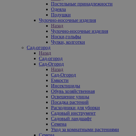
Постельные принадлежности
Одеяла
Подушки
Чулочно-носочные изделия
Назад
Чулочно-носочные изделия
Носки,гольфы
Чулки, колготки
Сад-огород
Назад
Сад-огород
Сад-Огород
Назад
Сад-Огород
Емкости
Инсектициды
Обувь хозяйственная
Освещение улицы
Посадка растений
Расходники для уборки
Садовый инструмент
Садовый ландшафт
Семена
Уход за комнатными растениями
Семена