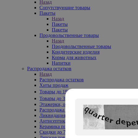
Назад
Сопутствующие товары
Пакеты
Назад
Пакеты
Пакеты
Продовольственные товары
Назад
Продовольственные товары
Кондитерские изделия
Корма для животных
Напитки
Распродажа остатков
Назад
Распродажа остатков
Хиты продаж
Товары до 199₽
Товары до 399₽
Этажерки, обувницы
Распродажа текстиля до -50%
Ликвидация до -70%
Антисептики
Керамика по 129 руб
Скидки до 70%
Детские товары