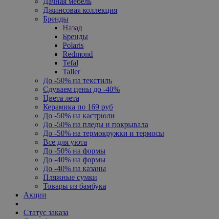
Дачная мебель
Джинсовая коллекция
Бренды
Назад
Бренды
Polaris
Redmond
Tefal
Taller
До -50% на текстиль
Сдуваем цены до -40%
Цвета лета
Керамика по 169 руб
До -50% на кастрюли
До -50% на пледы и покрывала
До -50% на термокружки и термосы
Все для уюта
До -50% на формы
До -40% на формы
До -40% на казаны
Пляжные сумки
Товары из бамбука
Акции
Статус заказа