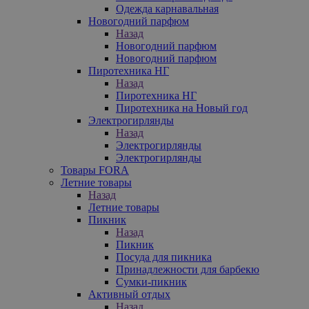
Одежда карнавальная
Новогодний парфюм
Назад
Новогодний парфюм
Новогодний парфюм
Пиротехника НГ
Назад
Пиротехника НГ
Пиротехника на Новый год
Электрогирлянды
Назад
Электрогирлянды
Электрогирлянды
Товары FORA
Летние товары
Назад
Летние товары
Пикник
Назад
Пикник
Посуда для пикника
Принадлежности для барбекю
Сумки-пикник
Активный отдых
Назад