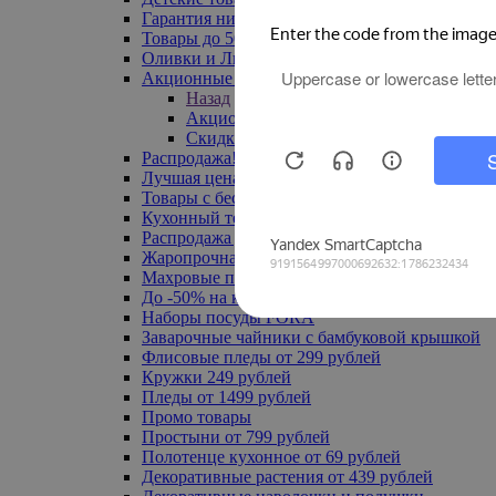
Гарантия низкой цены
Товары до 500 руб
Оливки и Лимоны
Акционные товары
Назад
Акционные товары
Скидка 20% по промокоду
Распродажа! Ульяновск до -70%
Лучшая цена
Товары с бесплатной доставкой
Кухонный текстиль
Распродажа до -50%
Жаропрочная посуда
Махровые полотенца
До -50% на ковры
Наборы посуды FORA
Заварочные чайники с бамбуковой крышкой
Флисовые пледы от 299 рублей
Кружки 249 рублей
Пледы от 1499 рублей
Промо товары
Простыни от 799 рублей
Полотенце кухонное от 69 рублей
Декоративные растения от 439 рублей