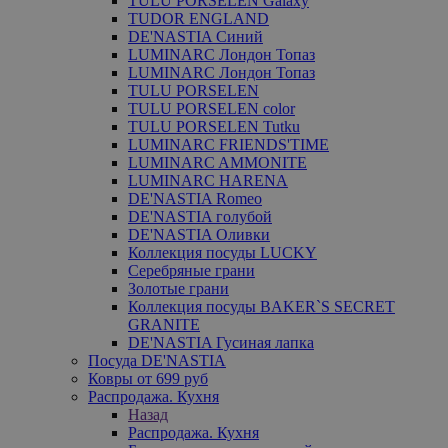
TULU PORSELEN Galaxy
TUDOR ENGLAND
DE'NASTIA Синий
LUMINARC Лондон Топаз
LUMINARC Лондон Топаз
TULU PORSELEN
TULU PORSELEN color
TULU PORSELEN Tutku
LUMINARC FRIENDS'TIME
LUMINARC AMMONITE
LUMINARC HARENA
DE'NASTIA Romeo
DE'NASTIA голубой
DE'NASTIA Оливки
Коллекция посуды LUCKY
Серебряные грани
Золотые грани
Коллекция посуды BAKER`S SECRET
GRANITE
DE'NASTIA Гусиная лапка
Посуда DE'NASTIA
Ковры от 699 руб
Распродажа. Кухня
Назад
Распродажа. Кухня