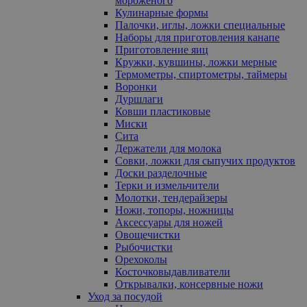
мороженого
Кулинарные формы
Палочки, иглы, ложки специальные
Наборы для приготовления канапе
Приготовление яиц
Кружки, кувшины, ложки мерные
Термометры, спиртометры, таймеры
Воронки
Дуршлаги
Ковши пластиковые
Миски
Сита
Держатели для молока
Совки, ложки для сыпучих продуктов
Доски разделочные
Терки и измельчители
Молотки, тендерайзеры
Ножи, топоры, ножницы
Аксессуары для ножей
Овощечистки
Рыбочистки
Орехоколы
Косточковыдавливатели
Открывалки, консервные ножи
Уход за посудой