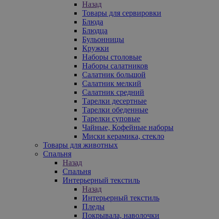
Назад
Товары для сервировки
Блюда
Блюдца
Бульонницы
Кружки
Наборы столовые
Наборы салатников
Салатник большой
Салатник мелкий
Салатник средний
Тарелки десертные
Тарелки обеденные
Тарелки суповые
Чайные, Кофейные наборы
Миски керамика, стекло
Товары для животных
Спальня
Назад
Спальня
Интерьерный текстиль
Назад
Интерьерный текстиль
Пледы
Покрывала, наволочки