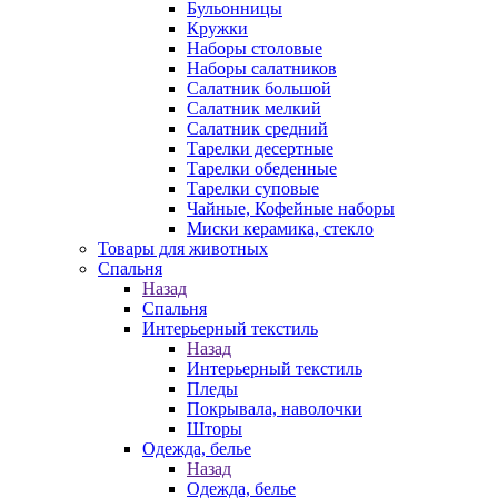
Бульонницы
Кружки
Наборы столовые
Наборы салатников
Салатник большой
Салатник мелкий
Салатник средний
Тарелки десертные
Тарелки обеденные
Тарелки суповые
Чайные, Кофейные наборы
Миски керамика, стекло
Товары для животных
Спальня
Назад
Спальня
Интерьерный текстиль
Назад
Интерьерный текстиль
Пледы
Покрывала, наволочки
Шторы
Одежда, белье
Назад
Одежда, белье