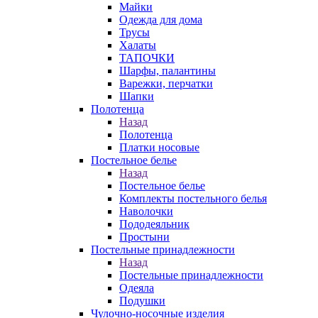
Майки
Одежда для дома
Трусы
Халаты
ТАПОЧКИ
Шарфы, палантины
Варежки, перчатки
Шапки
Полотенца
Назад
Полотенца
Платки носовые
Постельное белье
Назад
Постельное белье
Комплекты постельного белья
Наволочки
Пододеяльник
Простыни
Постельные принадлежности
Назад
Постельные принадлежности
Одеяла
Подушки
Чулочно-носочные изделия