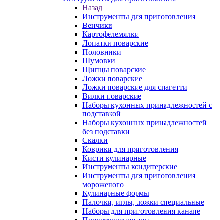
Назад
Инструменты для приготовления
Венчики
Картофелемялки
Лопатки поварские
Половники
Шумовки
Щипцы поварские
Ложки поварские
Ложки поварские для спагетти
Вилки поварские
Наборы кухонных принадлежностей с
подставкой
Наборы кухонных принадлежностей
без подставки
Скалки
Коврики для приготовления
Кисти кулинарные
Инструменты кондитерские
Инструменты для приготовления
мороженого
Кулинарные формы
Палочки, иглы, ложки специальные
Наборы для приготовления канапе
Приготовление яиц