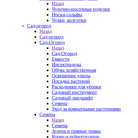
Назад
Чулочно-носочные изделия
Носки,гольфы
Чулки, колготки
Сад-огород
Назад
Сад-огород
Сад-Огород
Назад
Сад-Огород
Емкости
Инсектициды
Обувь хозяйственная
Освещение улицы
Посадка растений
Расходники для уборки
Садовый инструмент
Садовый ландшафт
Семена
Уход за комнатными растениями
Семена
Назад
Семена
Зелень и пряные травы
Корне-клубнеплодные