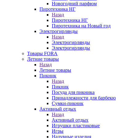
Новогодний парфюм
Пиротехника НГ
Назад
Пиротехника НГ
Пиротехника на Новый год
Электрогирлянды
Назад
Электрогирлянды
Электрогирлянды
Товары FORA
Летние товары
Назад
Летние товары
Пикник
Назад
Пикник
Посуда для пикника
Принадлежности для барбекю
Сумки-пикник
Активный отдых
Назад
Активный отдых
Игрушки пластиковые
Игры
Надувные изделия