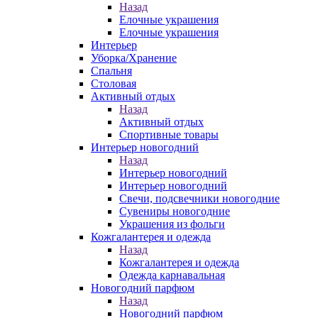
Назад
Елочные украшения
Елочные украшения
Интерьер
Уборка/Хранение
Спальня
Столовая
Активный отдых
Назад
Активный отдых
Спортивные товары
Интерьер новогодний
Назад
Интерьер новогодний
Интерьер новогодний
Свечи, подсвечники новогодние
Сувениры новогодние
Украшения из фольги
Кожгалантерея и одежда
Назад
Кожгалантерея и одежда
Одежда карнавальная
Новогодний парфюм
Назад
Новогодний парфюм