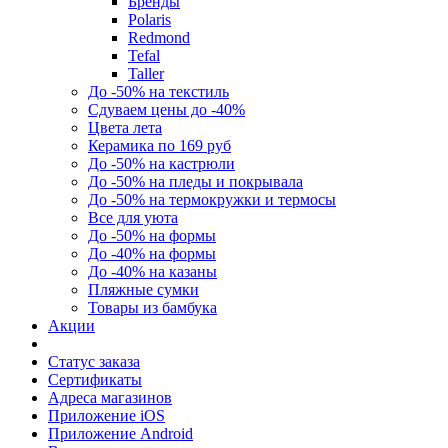
Бренды
Polaris
Redmond
Tefal
Taller
До -50% на текстиль
Сдуваем цены до -40%
Цвета лета
Керамика по 169 руб
До -50% на кастрюли
До -50% на пледы и покрывала
До -50% на термокружки и термосы
Все для уюта
До -50% на формы
До -40% на формы
До -40% на казаны
Пляжные сумки
Товары из бамбука
Акции
Статус заказа
Сертификаты
Адреса магазинов
Приложение iOS
Приложение Android