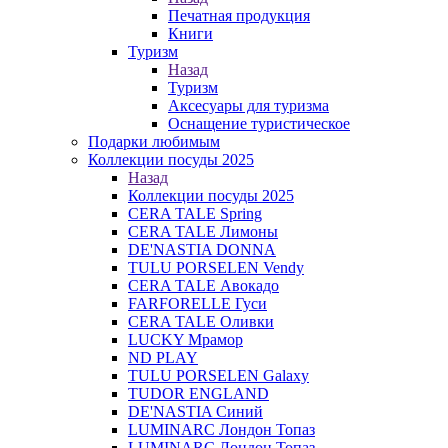
Печатная продукция
Книги
Туризм
Назад
Туризм
Аксесуары для туризма
Оснащение туристическое
Подарки любимым
Коллекции посуды 2025
Назад
Коллекции посуды 2025
CERA TALE Spring
CERA TALE Лимоны
DE'NASTIA DONNA
TULU PORSELEN Vendy
CERA TALE Авокадо
FARFORELLE Гуси
CERA TALE Оливки
LUCKY Мрамор
ND PLAY
TULU PORSELEN Galaxy
TUDOR ENGLAND
DE'NASTIA Синий
LUMINARC Лондон Топаз
LUMINARC Лондон Топаз