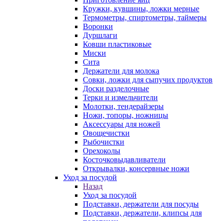
Кружки, кувшины, ложки мерные
Термометры, спиртометры, таймеры
Воронки
Дуршлаги
Ковши пластиковые
Миски
Сита
Держатели для молока
Совки, ложки для сыпучих продуктов
Доски разделочные
Терки и измельчители
Молотки, тендерайзеры
Ножи, топоры, ножницы
Аксессуары для ножей
Овощечистки
Рыбочистки
Орехоколы
Косточковыдавливатели
Открывалки, консервные ножи
Уход за посудой
Назад
Уход за посудой
Подставки, держатели для посуды
Подставки, держатели, клипсы для