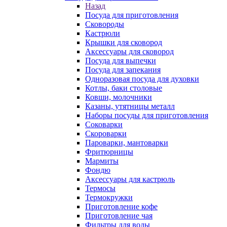
Назад
Посуда для приготовления
Сковороды
Кастрюли
Крышки для сковород
Аксессуары для сковород
Посуда для выпечки
Посуда для запекания
Одноразовая посуда для духовки
Котлы, баки столовые
Ковши, молочники
Казаны, утятницы металл
Наборы посуды для приготовления
Соковарки
Скороварки
Пароварки, мантоварки
Фритюрницы
Мармиты
Фондю
Аксессуары для кастрюль
Термосы
Термокружки
Приготовление кофе
Приготовление чая
Фильтры для воды