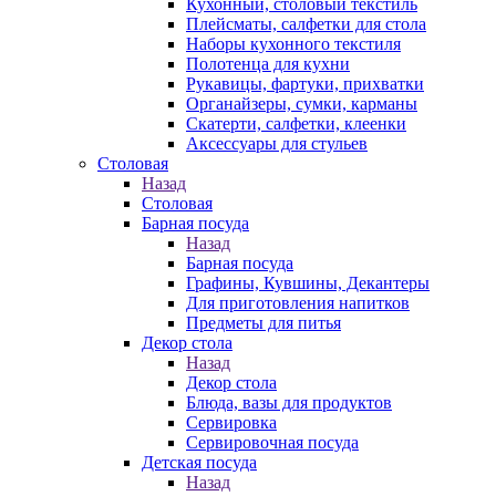
Кухонный, столовый текстиль
Плейсматы, салфетки для стола
Наборы кухонного текстиля
Полотенца для кухни
Рукавицы, фартуки, прихватки
Органайзеры, сумки, карманы
Скатерти, салфетки, клеенки
Аксессуары для стульев
Столовая
Назад
Столовая
Барная посуда
Назад
Барная посуда
Графины, Кувшины, Декантеры
Для приготовления напитков
Предметы для питья
Декор стола
Назад
Декор стола
Блюда, вазы для продуктов
Сервировка
Сервировочная посуда
Детская посуда
Назад