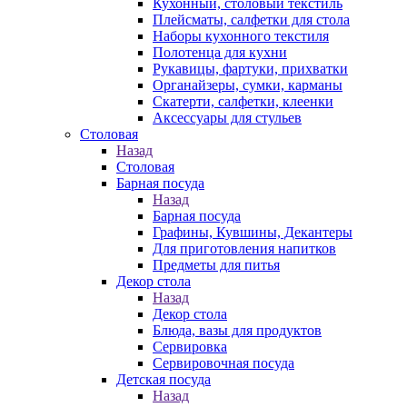
Кухонный, столовый текстиль
Плейсматы, салфетки для стола
Наборы кухонного текстиля
Полотенца для кухни
Рукавицы, фартуки, прихватки
Органайзеры, сумки, карманы
Скатерти, салфетки, клеенки
Аксессуары для стульев
Столовая
Назад
Столовая
Барная посуда
Назад
Барная посуда
Графины, Кувшины, Декантеры
Для приготовления напитков
Предметы для питья
Декор стола
Назад
Декор стола
Блюда, вазы для продуктов
Сервировка
Сервировочная посуда
Детская посуда
Назад