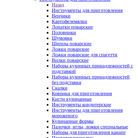
Назад
Инструменты для приготовления
Венчики
Картофелемялки
Лопатки поварские
Половники
Шумовки
Щипцы поварские
Ложки поварские
Ложки поварские для спагетти
Вилки поварские
Наборы кухонных принадлежностей с
подставкой
Наборы кухонных принадлежностей
без подставки
Скалки
Коврики для приготовления
Кисти кулинарные
Инструменты кондитерские
Инструменты для приготовления
мороженого
Кулинарные формы
Палочки, иглы, ложки специальные
Наборы для приготовления канапе
Приготовление яиц