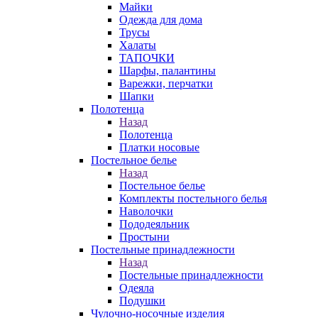
Майки
Одежда для дома
Трусы
Халаты
ТАПОЧКИ
Шарфы, палантины
Варежки, перчатки
Шапки
Полотенца
Назад
Полотенца
Платки носовые
Постельное белье
Назад
Постельное белье
Комплекты постельного белья
Наволочки
Пододеяльник
Простыни
Постельные принадлежности
Назад
Постельные принадлежности
Одеяла
Подушки
Чулочно-носочные изделия