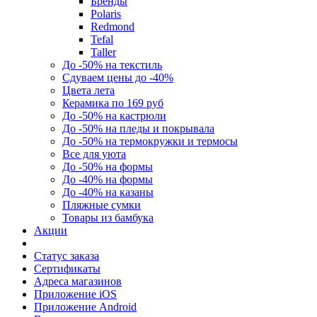
Бренды
Polaris
Redmond
Tefal
Taller
До -50% на текстиль
Сдуваем цены до -40%
Цвета лета
Керамика по 169 руб
До -50% на кастрюли
До -50% на пледы и покрывала
До -50% на термокружки и термосы
Все для уюта
До -50% на формы
До -40% на формы
До -40% на казаны
Пляжные сумки
Товары из бамбука
Акции
Статус заказа
Сертификаты
Адреса магазинов
Приложение iOS
Приложение Android