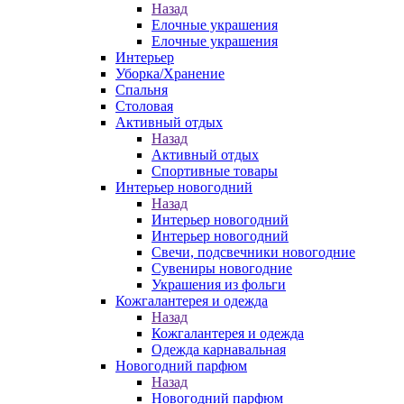
Назад
Елочные украшения
Елочные украшения
Интерьер
Уборка/Хранение
Спальня
Столовая
Активный отдых
Назад
Активный отдых
Спортивные товары
Интерьер новогодний
Назад
Интерьер новогодний
Интерьер новогодний
Свечи, подсвечники новогодние
Сувениры новогодние
Украшения из фольги
Кожгалантерея и одежда
Назад
Кожгалантерея и одежда
Одежда карнавальная
Новогодний парфюм
Назад
Новогодний парфюм