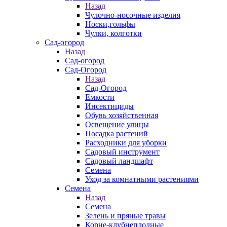
Назад
Чулочно-носочные изделия
Носки,гольфы
Чулки, колготки
Сад-огород
Назад
Сад-огород
Сад-Огород
Назад
Сад-Огород
Емкости
Инсектициды
Обувь хозяйственная
Освещение улицы
Посадка растений
Расходники для уборки
Садовый инструмент
Садовый ландшафт
Семена
Уход за комнатными растениями
Семена
Назад
Семена
Зелень и пряные травы
Корне-клубнеплодные