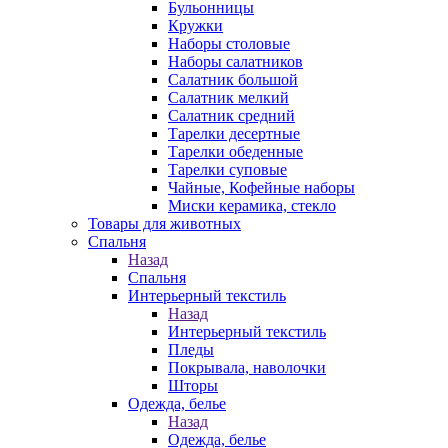
Бульонницы
Кружки
Наборы столовые
Наборы салатников
Салатник большой
Салатник мелкий
Салатник средний
Тарелки десертные
Тарелки обеденные
Тарелки суповые
Чайные, Кофейные наборы
Миски керамика, стекло
Товары для животных
Спальня
Назад
Спальня
Интерьерный текстиль
Назад
Интерьерный текстиль
Пледы
Покрывала, наволочки
Шторы
Одежда, белье
Назад
Одежда, белье