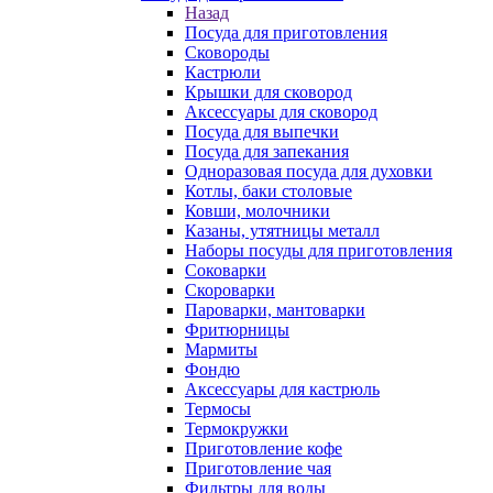
Назад
Посуда для приготовления
Сковороды
Кастрюли
Крышки для сковород
Аксессуары для сковород
Посуда для выпечки
Посуда для запекания
Одноразовая посуда для духовки
Котлы, баки столовые
Ковши, молочники
Казаны, утятницы металл
Наборы посуды для приготовления
Соковарки
Скороварки
Пароварки, мантоварки
Фритюрницы
Мармиты
Фондю
Аксессуары для кастрюль
Термосы
Термокружки
Приготовление кофе
Приготовление чая
Фильтры для воды