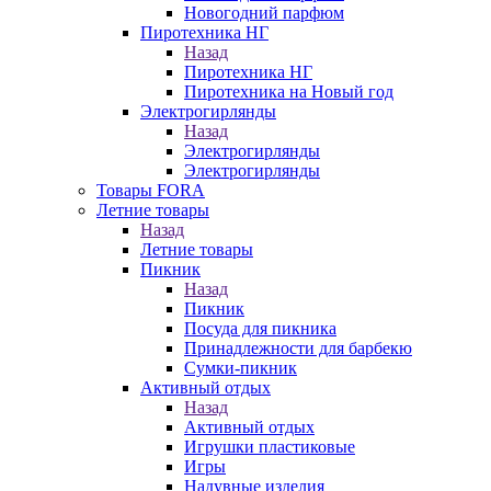
Новогодний парфюм
Пиротехника НГ
Назад
Пиротехника НГ
Пиротехника на Новый год
Электрогирлянды
Назад
Электрогирлянды
Электрогирлянды
Товары FORA
Летние товары
Назад
Летние товары
Пикник
Назад
Пикник
Посуда для пикника
Принадлежности для барбекю
Сумки-пикник
Активный отдых
Назад
Активный отдых
Игрушки пластиковые
Игры
Надувные изделия