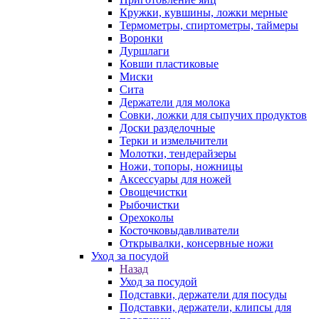
Кружки, кувшины, ложки мерные
Термометры, спиртометры, таймеры
Воронки
Дуршлаги
Ковши пластиковые
Миски
Сита
Держатели для молока
Совки, ложки для сыпучих продуктов
Доски разделочные
Терки и измельчители
Молотки, тендерайзеры
Ножи, топоры, ножницы
Аксессуары для ножей
Овощечистки
Рыбочистки
Орехоколы
Косточковыдавливатели
Открывалки, консервные ножи
Уход за посудой
Назад
Уход за посудой
Подставки, держатели для посуды
Подставки, держатели, клипсы для