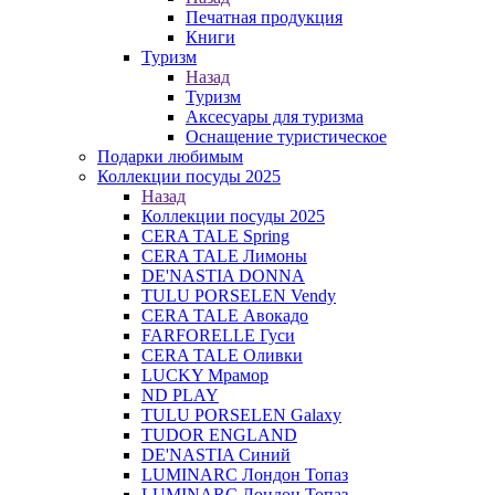
Печатная продукция
Книги
Туризм
Назад
Туризм
Аксесуары для туризма
Оснащение туристическое
Подарки любимым
Коллекции посуды 2025
Назад
Коллекции посуды 2025
CERA TALE Spring
CERA TALE Лимоны
DE'NASTIA DONNA
TULU PORSELEN Vendy
CERA TALE Авокадо
FARFORELLE Гуси
CERA TALE Оливки
LUCKY Мрамор
ND PLAY
TULU PORSELEN Galaxy
TUDOR ENGLAND
DE'NASTIA Синий
LUMINARC Лондон Топаз
LUMINARC Лондон Топаз