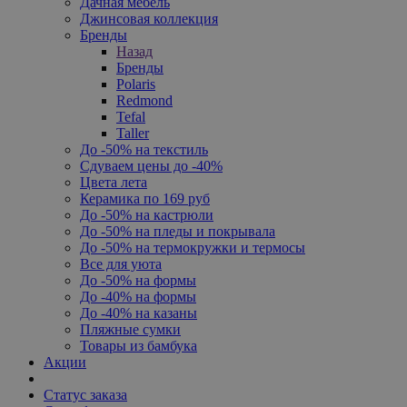
Дачная мебель
Джинсовая коллекция
Бренды
Назад
Бренды
Polaris
Redmond
Tefal
Taller
До -50% на текстиль
Сдуваем цены до -40%
Цвета лета
Керамика по 169 руб
До -50% на кастрюли
До -50% на пледы и покрывала
До -50% на термокружки и термосы
Все для уюта
До -50% на формы
До -40% на формы
До -40% на казаны
Пляжные сумки
Товары из бамбука
Акции
Статус заказа