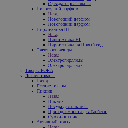
Одежда карнавальная
Новогодний парфюм
Назад
Новогодний парфюм
Новогодний парфюм
Пиротехника НГ
Назад
Пиротехника НГ
Пиротехника на Новый год
Электрогирлянды
Назад
Электрогирлянды
Электрогирлянды
Товары FORA
Летние товары
Назад
Летние товары
Пикник
Назад
Пикник
Посуда для пикника
Принадлежности для барбекю
Сумки-пикник
Активный отдых
Назад