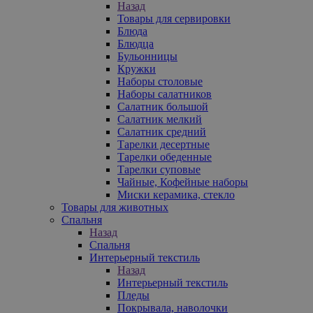
Назад
Товары для сервировки
Блюда
Блюдца
Бульонницы
Кружки
Наборы столовые
Наборы салатников
Салатник большой
Салатник мелкий
Салатник средний
Тарелки десертные
Тарелки обеденные
Тарелки суповые
Чайные, Кофейные наборы
Миски керамика, стекло
Товары для животных
Спальня
Назад
Спальня
Интерьерный текстиль
Назад
Интерьерный текстиль
Пледы
Покрывала, наволочки