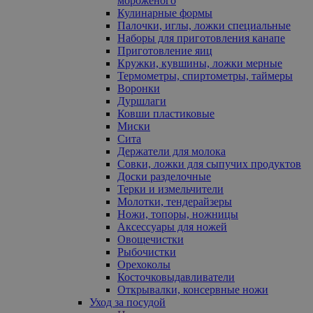
мороженого
Кулинарные формы
Палочки, иглы, ложки специальные
Наборы для приготовления канапе
Приготовление яиц
Кружки, кувшины, ложки мерные
Термометры, спиртометры, таймеры
Воронки
Дуршлаги
Ковши пластиковые
Миски
Сита
Держатели для молока
Совки, ложки для сыпучих продуктов
Доски разделочные
Терки и измельчители
Молотки, тендерайзеры
Ножи, топоры, ножницы
Аксессуары для ножей
Овощечистки
Рыбочистки
Орехоколы
Косточковыдавливатели
Открывалки, консервные ножи
Уход за посудой