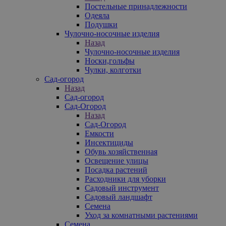
Постельные принадлежности
Одеяла
Подушки
Чулочно-носочные изделия
Назад
Чулочно-носочные изделия
Носки,гольфы
Чулки, колготки
Сад-огород
Назад
Сад-огород
Сад-Огород
Назад
Сад-Огород
Емкости
Инсектициды
Обувь хозяйственная
Освещение улицы
Посадка растений
Расходники для уборки
Садовый инструмент
Садовый ландшафт
Семена
Уход за комнатными растениями
Семена