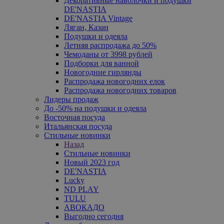
Декоративные наволочки и подушки
DE'NASTIA
DE'NASTIA Vintage
Ляган, Казан
Подушки и одеяла
Летняя распродажа до 50%
Чемоданы от 3998 рублей
Подборки для ванной
Новогодние гирлянды
Распродажа новогодних елок
Распродажа новогодних товаров
Лидеры продаж
До -50% на подушки и одеяла
Восточная посуда
Итальянская посуда
Стильные новинки
Назад
Стильные новинки
Новый 2023 год
DE'NASTIA
Lucky
ND PLAY
TULU
АВОКАДО
Выгодно сегодня