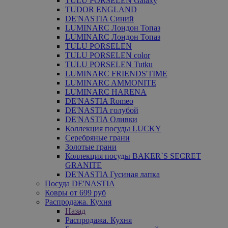
TULU PORSELEN Galaxy
TUDOR ENGLAND
DE'NASTIA Синий
LUMINARC Лондон Топаз
LUMINARC Лондон Топаз
TULU PORSELEN
TULU PORSELEN color
TULU PORSELEN Tutku
LUMINARC FRIENDS'TIME
LUMINARC AMMONITE
LUMINARC HARENA
DE'NASTIA Romeo
DE'NASTIA голубой
DE'NASTIA Оливки
Коллекция посуды LUCKY
Серебряные грани
Золотые грани
Коллекция посуды BAKER`S SECRET
GRANITE
DE'NASTIA Гусиная лапка
Посуда DE'NASTIA
Ковры от 699 руб
Распродажа. Кухня
Назад
Распродажа. Кухня