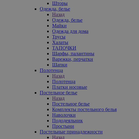
Шторы
Одежда, белье
Назад
Одежда, белье
Майки
Одежда для дома
Трусы
Халаты
ТАПОЧКИ
Шарфы, палантины
Варежки, перчатки
Шапки
Полотенца
Назад
Полотенца
Платки носовые
Постельное белье
Назад
Постельное белье
Комплекты постельного белья
Наволочки
Пододеяльник
Простыни
Постельные принадлежности
Назад