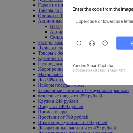
Гарантия низкой цены
Товары до 500 руб
Оливки и Лимоны
Акционные товары
Назад
Акционные товары
Скидка 20% по промокоду
Распродажа! Ульяновск до -70%
Лучшая цена
Товары с бесплатной доставкой
Кухонный текстиль
Распродажа до -50%
Жаропрочная посуда
Махровые полотенца
До -50% на ковры
Наборы посуды FORA
Заварочные чайники с бамбуковой крышкой
Флисовые пледы от 299 рублей
Кружки 249 рублей
Пледы от 1499 рублей
Промо товары
Простыни от 799 рублей
Полотенце кухонное от 69 рублей
Декоративные растения от 439 рублей