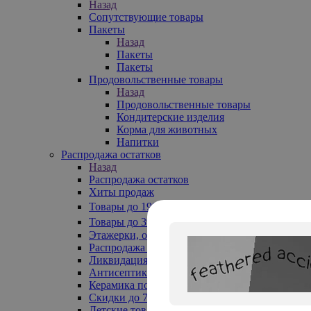
Назад
Сопутствующие товары
Пакеты
Назад
Пакеты
Пакеты
Продовольственные товары
Назад
Продовольственные товары
Кондитерские изделия
Корма для животных
Напитки
Распродажа остатков
Назад
Распродажа остатков
Хиты продаж
Товары до 199₽
Товары до 399₽
Этажерки, обувницы
Распродажа текстиля до -50%
Ликвидация до -70%
Антисептики
Керамика по 129 руб
Скидки до 70%
Детские товары