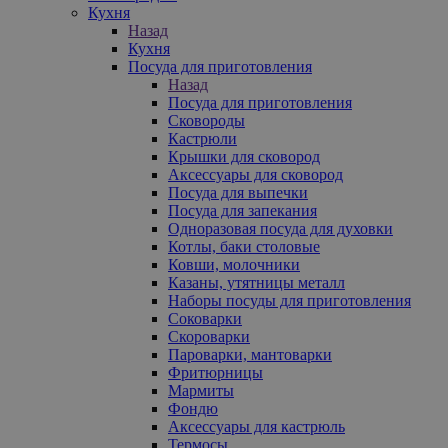
Кухня
Назад
Кухня
Посуда для приготовления
Назад
Посуда для приготовления
Сковороды
Кастрюли
Крышки для сковород
Аксессуары для сковород
Посуда для выпечки
Посуда для запекания
Одноразовая посуда для духовки
Котлы, баки столовые
Ковши, молочники
Казаны, утятницы металл
Наборы посуды для приготовления
Соковарки
Скороварки
Пароварки, мантоварки
Фритюрницы
Мармиты
Фондю
Аксессуары для кастрюль
Термосы