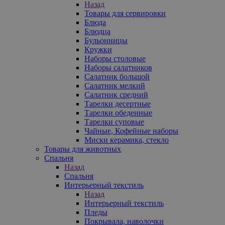
Назад
Товары для сервировки
Блюда
Блюдца
Бульонницы
Кружки
Наборы столовые
Наборы салатников
Салатник большой
Салатник мелкий
Салатник средний
Тарелки десертные
Тарелки обеденные
Тарелки суповые
Чайные, Кофейные наборы
Миски керамика, стекло
Товары для животных
Спальня
Назад
Спальня
Интерьерный текстиль
Назад
Интерьерный текстиль
Пледы
Покрывала, наволочки