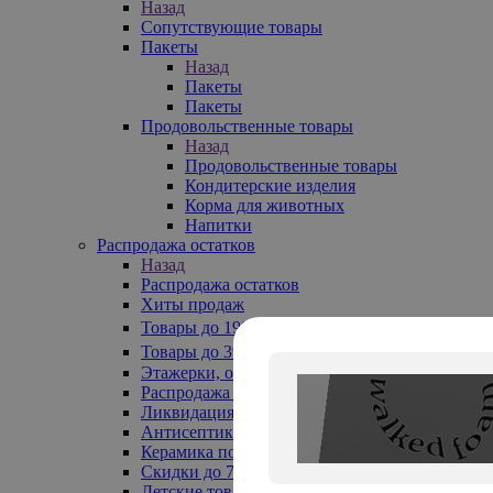
Назад
Сопутствующие товары
Пакеты
Назад
Пакеты
Пакеты
Продовольственные товары
Назад
Продовольственные товары
Кондитерские изделия
Корма для животных
Напитки
Распродажа остатков
Назад
Распродажа остатков
Хиты продаж
Товары до 199₽
Товары до 399₽
Этажерки, обувницы
Распродажа текстиля до -50%
Ликвидация до -70%
Антисептики
Керамика по 129 руб
Скидки до 70%
Детские товары