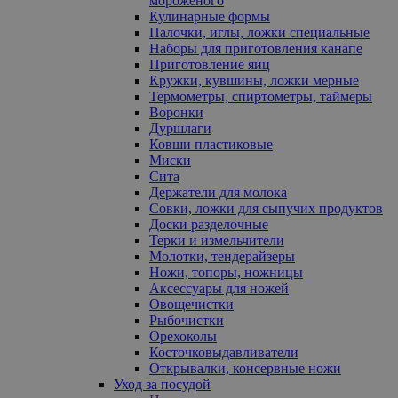
мороженого
Кулинарные формы
Палочки, иглы, ложки специальные
Наборы для приготовления канапе
Приготовление яиц
Кружки, кувшины, ложки мерные
Термометры, спиртометры, таймеры
Воронки
Дуршлаги
Ковши пластиковые
Миски
Сита
Держатели для молока
Совки, ложки для сыпучих продуктов
Доски разделочные
Терки и измельчители
Молотки, тендерайзеры
Ножи, топоры, ножницы
Аксессуары для ножей
Овощечистки
Рыбочистки
Орехоколы
Косточковыдавливатели
Открывалки, консервные ножи
Уход за посудой