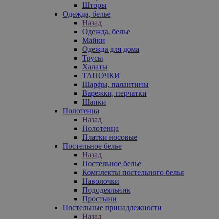
Шторы
Одежда, белье
Назад
Одежда, белье
Майки
Одежда для дома
Трусы
Халаты
ТАПОЧКИ
Шарфы, палантины
Варежки, перчатки
Шапки
Полотенца
Назад
Полотенца
Платки носовые
Постельное белье
Назад
Постельное белье
Комплекты постельного белья
Наволочки
Пододеяльник
Простыни
Постельные принадлежности
Назад