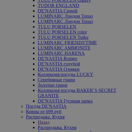
TULU PORSELEN Galaxy
TUDOR ENGLAND
DE'NASTIA Синий
LUMINARC Лондон Топаз
LUMINARC Лондон Топаз
TULU PORSELEN
TULU PORSELEN color
TULU PORSELEN Tutku
LUMINARC FRIENDS'TIME
LUMINARC AMMONITE
LUMINARC HARENA
DE'NASTIA Romeo
DE'NASTIA голубой
DE'NASTIA Оливки
Коллекция посуды LUCKY
Серебряные грани
Золотые грани
Коллекция посуды BAKER`S SECRET
GRANITE
DE'NASTIA Гусиная лапка
Посуда DE'NASTIA
Ковры от 699 руб
Распродажа. Кухня
Назад
Распродажа. Кухня