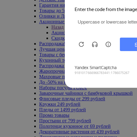
Гарантия низкой цены
Товары до 500 руб
Оливки и Лимоны
Акционные товары
Назад
Акционные товары
Скидка 20% по промокоду
Распродажа! Ульяновск до -70%
Лучшая цена
Товары с бесплатной доставкой
Кухонный текстиль
Распродажа до -50%
Жаропрочная посуда
Махровые полотенца
До -50% на ковры
Наборы посуды FORA
Заварочные чайники с бамбуковой крышкой
Флисовые пледы от 299 рублей
Кружки 249 рублей
Пледы от 1499 рублей
Промо товары
Простыни от 799 рублей
Полотенце кухонное от 69 рублей
Декоративные растения от 439 рублей