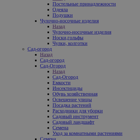
Постельные принадлежности
Одеяла
Подушки
Чулочно-носочные изделия
Назад
Чулочно-носочные изделия
Носки,гольфы
Чулки, колготки
Сад-огород
Назад
Сад-огород
Сад-Огород
Назад
Сад-Огород
Емкости
Инсектициды
Обувь хозяйственная
Освещение улицы
Посадка растений
Расходники для уборки
Садовый инструмент
Садовый ландшафт
Семена
Уход за комнатными растениями
Семена