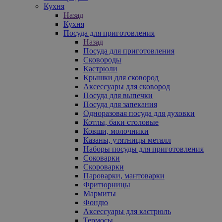
Кухня
Назад
Кухня
Посуда для приготовления
Назад
Посуда для приготовления
Сковороды
Кастрюли
Крышки для сковород
Аксессуары для сковород
Посуда для выпечки
Посуда для запекания
Одноразовая посуда для духовки
Котлы, баки столовые
Ковши, молочники
Казаны, утятницы металл
Наборы посуды для приготовления
Соковарки
Скороварки
Пароварки, мантоварки
Фритюрницы
Мармиты
Фондю
Аксессуары для кастрюль
Термосы