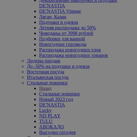
Декоративные наволочки и подушки
DE'NASTIA
DE'NASTIA Vintage
Ляган, Казан
Подушки и одеяла
Летняя распродажа до 50%
Чемоданы от 3998 рублей
Подборки для ванной
Новогодние гирлянды
Распродажа новогодних елок
Распродажа новогодних товаров
Лидеры продаж
До -50% на подушки и одеяла
Восточная посуда
Итальянская посуда
Стильные новинки
Назад
Стильные новинки
Новый 2023 год
DE'NASTIA
Lucky
ND PLAY
TULU
АВОКАДО
Выгодно сегодня