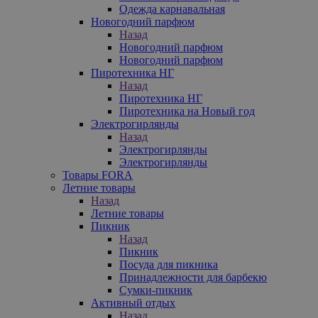
Одежда карнавальная
Новогодний парфюм
Назад
Новогодний парфюм
Новогодний парфюм
Пиротехника НГ
Назад
Пиротехника НГ
Пиротехника на Новый год
Электрогирлянды
Назад
Электрогирлянды
Электрогирлянды
Товары FORA
Летние товары
Назад
Летние товары
Пикник
Назад
Пикник
Посуда для пикника
Принадлежности для барбекю
Сумки-пикник
Активный отдых
Назад