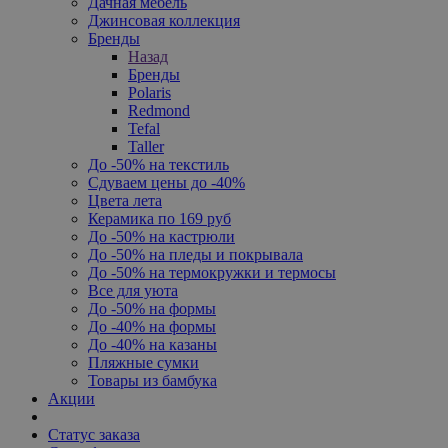
Дачная мебель
Джинсовая коллекция
Бренды
Назад
Бренды
Polaris
Redmond
Tefal
Taller
До -50% на текстиль
Сдуваем цены до -40%
Цвета лета
Керамика по 169 руб
До -50% на кастрюли
До -50% на пледы и покрывала
До -50% на термокружки и термосы
Все для уюта
До -50% на формы
До -40% на формы
До -40% на казаны
Пляжные сумки
Товары из бамбука
Акции
Статус заказа