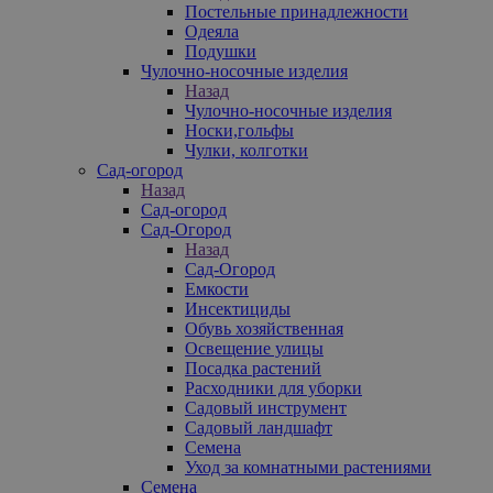
Постельные принадлежности
Одеяла
Подушки
Чулочно-носочные изделия
Назад
Чулочно-носочные изделия
Носки,гольфы
Чулки, колготки
Сад-огород
Назад
Сад-огород
Сад-Огород
Назад
Сад-Огород
Емкости
Инсектициды
Обувь хозяйственная
Освещение улицы
Посадка растений
Расходники для уборки
Садовый инструмент
Садовый ландшафт
Семена
Уход за комнатными растениями
Семена