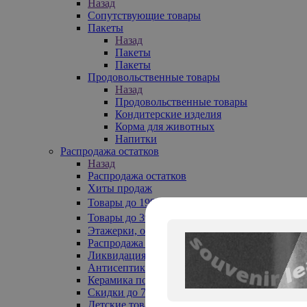
Назад
Сопутствующие товары
Пакеты
Назад
Пакеты
Пакеты
Продовольственные товары
Назад
Продовольственные товары
Кондитерские изделия
Корма для животных
Напитки
Распродажа остатков
Назад
Распродажа остатков
Хиты продаж
Товары до 199₽
Товары до 399₽
Этажерки, обувницы
Распродажа текстиля до -50%
Ликвидация до -70%
Антисептики
Керамика по 129 руб
Скидки до 70%
Детские товары