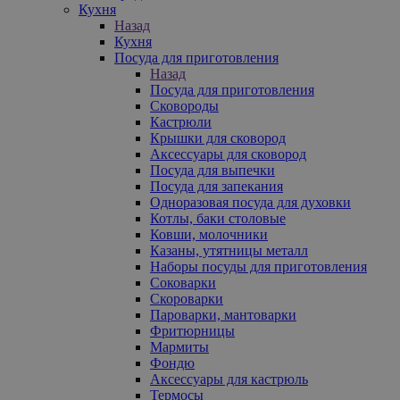
Кухня
Назад
Кухня
Посуда для приготовления
Назад
Посуда для приготовления
Сковороды
Кастрюли
Крышки для сковород
Аксессуары для сковород
Посуда для выпечки
Посуда для запекания
Одноразовая посуда для духовки
Котлы, баки столовые
Ковши, молочники
Казаны, утятницы металл
Наборы посуды для приготовления
Соковарки
Скороварки
Пароварки, мантоварки
Фритюрницы
Мармиты
Фондю
Аксессуары для кастрюль
Термосы