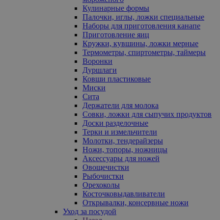
Кулинарные формы
Палочки, иглы, ложки специальные
Наборы для приготовления канапе
Приготовление яиц
Кружки, кувшины, ложки мерные
Термометры, спиртометры, таймеры
Воронки
Дуршлаги
Ковши пластиковые
Миски
Сита
Держатели для молока
Совки, ложки для сыпучих продуктов
Доски разделочные
Терки и измельчители
Молотки, тендерайзеры
Ножи, топоры, ножницы
Аксессуары для ножей
Овощечистки
Рыбочистки
Орехоколы
Косточковыдавливатели
Открывалки, консервные ножи
Уход за посудой