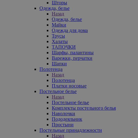
Шторы
Одежда, белье
Назад
Одежда, белье
Майки
Одежда для дома
Трусы
Халаты
ТАПОЧКИ
Шарфы, палантины
Варежки, перчатки
Шапки
Полотенца
Назад
Полотенца
Платки носовые
Постельное белье
Назад
Постельное белье
Комплекты постельного белья
Наволочки
Пододеяльник
Простыни
Постельные принадлежности
Назад