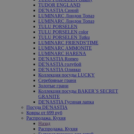
TUDOR ENGLAND
DE'NASTIA Синий
LUMINARC Лондон Топаз
LUMINARC Лондон Топаз
TULU PORSELEN
TULU PORSELEN color
TULU PORSELEN Tutku
LUMINARC FRIENDS'TIME
LUMINARC AMMONITE
LUMINARC HARENA
DE'NASTIA Romeo
DE'NASTIA голубой
DE'NASTIA Оливки
Коллекция посуды LUCKY
Серебряные грани
Золотые грани
Коллекция посуды BAKER`S SECRET
GRANITE
DE'NASTIA Гусиная лапка
Посуда DE'NASTIA
Ковры от 699 руб
Распродажа. Кухня
Назад
Распродажа. Кухня