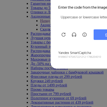
Гарантия низкой цены
Товары до 500 руб
Оливки и Лимоны
Акционные товары
Назад
Акционные товары
Скидка 20% по промокоду
Распродажа! Ульяновск до -70%
Лучшая цена
Товары с бесплатной доставкой
Кухонный текстиль
Распродажа до -50%
Жаропрочная посуда
Махровые полотенца
До -50% на ковры
Наборы посуды FORA
Заварочные чайники с бамбуковой крышкой
Флисовые пледы от 299 рублей
Кружки 249 рублей
Пледы от 1499 рублей
Промо товары
Простыни от 799 рублей
Полотенце кухонное от 69 рублей
Декоративные растения от 439 рублей
Декоративные наволочки и подушки