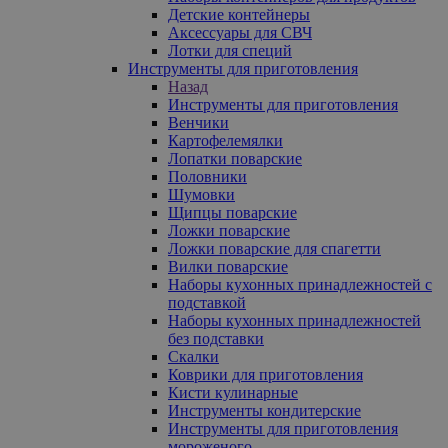
Детские контейнеры
Аксессуары для СВЧ
Лотки для специй
Инструменты для приготовления
Назад
Инструменты для приготовления
Венчики
Картофелемялки
Лопатки поварские
Половники
Шумовки
Щипцы поварские
Ложки поварские
Ложки поварские для спагетти
Вилки поварские
Наборы кухонных принадлежностей с
подставкой
Наборы кухонных принадлежностей
без подставки
Скалки
Коврики для приготовления
Кисти кулинарные
Инструменты кондитерские
Инструменты для приготовления
мороженого