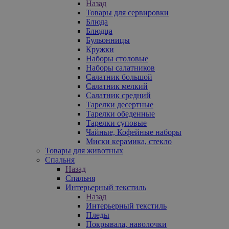
Назад
Товары для сервировки
Блюда
Блюдца
Бульонницы
Кружки
Наборы столовые
Наборы салатников
Салатник большой
Салатник мелкий
Салатник средний
Тарелки десертные
Тарелки обеденные
Тарелки суповые
Чайные, Кофейные наборы
Миски керамика, стекло
Товары для животных
Спальня
Назад
Спальня
Интерьерный текстиль
Назад
Интерьерный текстиль
Пледы
Покрывала, наволочки