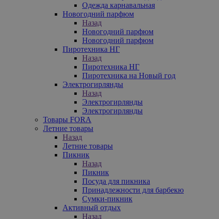
Одежда карнавальная
Новогодний парфюм
Назад
Новогодний парфюм
Новогодний парфюм
Пиротехника НГ
Назад
Пиротехника НГ
Пиротехника на Новый год
Электрогирлянды
Назад
Электрогирлянды
Электрогирлянды
Товары FORA
Летние товары
Назад
Летние товары
Пикник
Назад
Пикник
Посуда для пикника
Принадлежности для барбекю
Сумки-пикник
Активный отдых
Назад