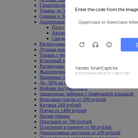
Гарантия низкой цены
Товары до 500 руб
Оливки и Лимоны
Акционные товары
Назад
Акционные товары
Скидка 20% по промокоду
Распродажа! Ульяновск до -70%
Лучшая цена
Товары с бесплатной доставкой
Кухонный текстиль
Распродажа до -50%
Жаропрочная посуда
Махровые полотенца
До -50% на ковры
Наборы посуды FORA
Заварочные чайники с бамбуковой крышкой
Флисовые пледы от 299 рублей
Кружки 249 рублей
Пледы от 1499 рублей
Промо товары
Простыни от 799 рублей
Полотенце кухонное от 69 рублей
Декоративные растения от 439 рублей