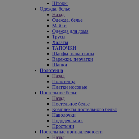
Шторы
Одежда, белье
Назад
Одежда, белье
Майки
Одежда для дома
Трусы
Халаты
ТАПОЧКИ
Шарфы, палантины
Варежки, перчатки
Шапки
Полотенца
Назад
Полотенца
Платки носовые
Постельное белье
Назад
Постельное белье
Комплекты постельного белья
Наволочки
Пододеяльник
Простыни
Постельные принадлежности
Назад