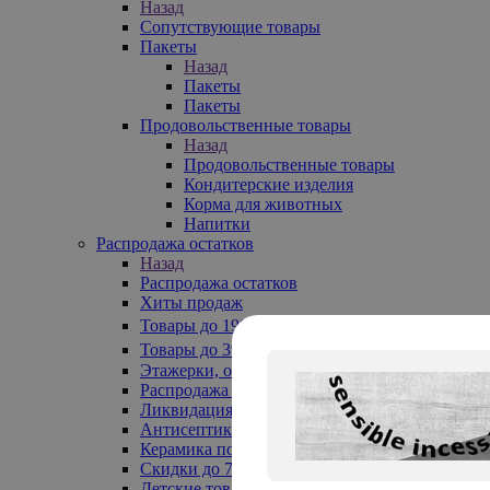
Назад
Сопутствующие товары
Пакеты
Назад
Пакеты
Пакеты
Продовольственные товары
Назад
Продовольственные товары
Кондитерские изделия
Корма для животных
Напитки
Распродажа остатков
Назад
Распродажа остатков
Хиты продаж
Товары до 199₽
Товары до 399₽
Этажерки, обувницы
Распродажа текстиля до -50%
Ликвидация до -70%
Антисептики
Керамика по 129 руб
Скидки до 70%
Детские товары