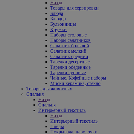
Назад
Товары для сервировки
Блюда
Блюдца
Бульонницы
Кружки
Наборы столовые
Наборы салатников
Салатник большой
Салатник мелкий
Салатник средний
Тарелки десертные
Тарелки обеденные
Тарелки суповые
Чайные, Кофейные наборы
Миски керамика, стекло
Товары для животных
Спальня
Назад
Спальня
Интерьерный текстиль
Назад
Интерьерный текстиль
Пледы
Покрывала, наволочки