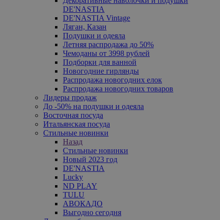
Декоративные наволочки и подушки
DE'NASTIA
DE'NASTIA Vintage
Ляган, Казан
Подушки и одеяла
Летняя распродажа до 50%
Чемоданы от 3998 рублей
Подборки для ванной
Новогодние гирлянды
Распродажа новогодних елок
Распродажа новогодних товаров
Лидеры продаж
До -50% на подушки и одеяла
Восточная посуда
Итальянская посуда
Стильные новинки
Назад
Стильные новинки
Новый 2023 год
DE'NASTIA
Lucky
ND PLAY
TULU
АВОКАДО
Выгодно сегодня