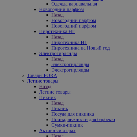
Одежда карнавальная
Новогодний парфюм
Назад
Новогодний парфюм
Новогодний парфюм
Пиротехника НГ
Назад
Пиротехника НГ
Пиротехника на Новый год
Электрогирлянды
Назад
Электрогирлянды
Электрогирлянды
Товары FORA
Летние товары
Назад
Летние товары
Пикник
Назад
Пикник
Посуда для пикника
Принадлежности для барбекю
Сумки-пикник
Активный отдых
Назад