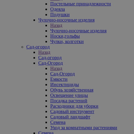
Постельные принадлежности
Одеяла
Подушки
Чулочно-носочные изделия
Назад
Чулочно-носочные изделия
Носки,гольфы
Чулки, колготки
Сад-огород
Назад
Сад-огород
Сад-Огород
Назад
Сад-Огород
Емкости
Инсектициды
Обувь хозяйственная
Освещение улицы
Посадка растений
Расходники для уборки
Садовый инструмент
Садовый ландшафт
Семена
Уход за комнатными растениями
Семена