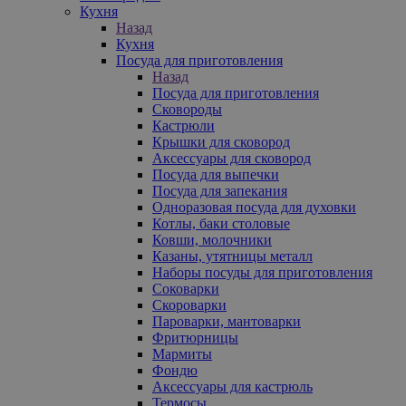
Кухня
Назад
Кухня
Посуда для приготовления
Назад
Посуда для приготовления
Сковороды
Кастрюли
Крышки для сковород
Аксессуары для сковород
Посуда для выпечки
Посуда для запекания
Одноразовая посуда для духовки
Котлы, баки столовые
Ковши, молочники
Казаны, утятницы металл
Наборы посуды для приготовления
Соковарки
Скороварки
Пароварки, мантоварки
Фритюрницы
Мармиты
Фондю
Аксессуары для кастрюль
Термосы