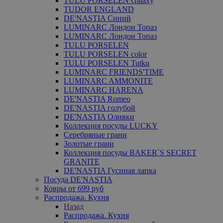
TULU PORSELEN Galaxy
TUDOR ENGLAND
DE'NASTIA Синий
LUMINARC Лондон Топаз
LUMINARC Лондон Топаз
TULU PORSELEN
TULU PORSELEN color
TULU PORSELEN Tutku
LUMINARC FRIENDS'TIME
LUMINARC AMMONITE
LUMINARC HARENA
DE'NASTIA Romeo
DE'NASTIA голубой
DE'NASTIA Оливки
Коллекция посуды LUCKY
Серебряные грани
Золотые грани
Коллекция посуды BAKER`S SECRET
GRANITE
DE'NASTIA Гусиная лапка
Посуда DE'NASTIA
Ковры от 699 руб
Распродажа. Кухня
Назад
Распродажа. Кухня