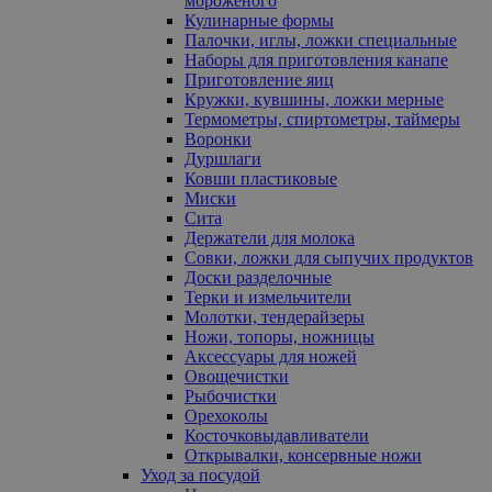
мороженого
Кулинарные формы
Палочки, иглы, ложки специальные
Наборы для приготовления канапе
Приготовление яиц
Кружки, кувшины, ложки мерные
Термометры, спиртометры, таймеры
Воронки
Дуршлаги
Ковши пластиковые
Миски
Сита
Держатели для молока
Совки, ложки для сыпучих продуктов
Доски разделочные
Терки и измельчители
Молотки, тендерайзеры
Ножи, топоры, ножницы
Аксессуары для ножей
Овощечистки
Рыбочистки
Орехоколы
Косточковыдавливатели
Открывалки, консервные ножи
Уход за посудой