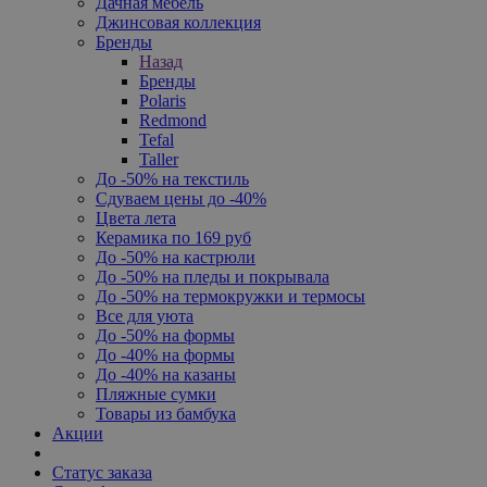
Дачная мебель
Джинсовая коллекция
Бренды
Назад
Бренды
Polaris
Redmond
Tefal
Taller
До -50% на текстиль
Сдуваем цены до -40%
Цвета лета
Керамика по 169 руб
До -50% на кастрюли
До -50% на пледы и покрывала
До -50% на термокружки и термосы
Все для уюта
До -50% на формы
До -40% на формы
До -40% на казаны
Пляжные сумки
Товары из бамбука
Акции
Статус заказа