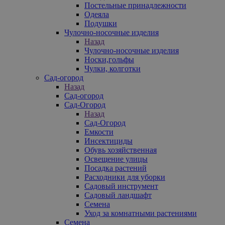
Постельные принадлежности
Одеяла
Подушки
Чулочно-носочные изделия
Назад
Чулочно-носочные изделия
Носки,гольфы
Чулки, колготки
Сад-огород
Назад
Сад-огород
Сад-Огород
Назад
Сад-Огород
Емкости
Инсектициды
Обувь хозяйственная
Освещение улицы
Посадка растений
Расходники для уборки
Садовый инструмент
Садовый ландшафт
Семена
Уход за комнатными растениями
Семена