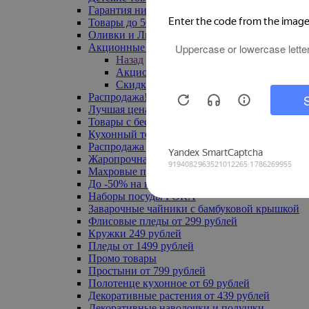
Гарантия низкой цены
Товары до 500 руб
Оливки и Лимоны
Акционные товары
Назад
Акционные товары
Скидка 20% по промокоду
Распродажа! Ульяновск до -70%
Лучшая цена
Товары с бесплатной доставкой
Кухонный текстиль
Распродажа до -50%
Жаропрочная посуда
Махровые полотенца
До -50% на ковры
Наборы посуды FORA
Заварочные чайники с бамбуковой крышкой
Флисовые пледы от 299 рублей
Кружки 249 рублей
Пледы от 1499 рублей
Промо товары
Простыни от 799 рублей
Полотенце кухонное от 69 рублей
Декоративные растения от 439 рублей
Декоративные наволочки и подушки