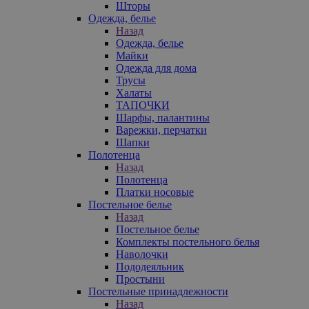
Шторы
Одежда, белье
Назад
Одежда, белье
Майки
Одежда для дома
Трусы
Халаты
ТАПОЧКИ
Шарфы, палантины
Варежки, перчатки
Шапки
Полотенца
Назад
Полотенца
Платки носовые
Постельное белье
Назад
Постельное белье
Комплекты постельного белья
Наволочки
Пододеяльник
Простыни
Постельные принадлежности
Назад