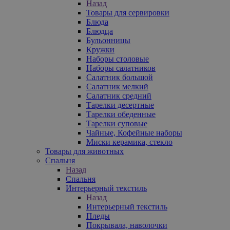
Назад
Товары для сервировки
Блюда
Блюдца
Бульонницы
Кружки
Наборы столовые
Наборы салатников
Салатник большой
Салатник мелкий
Салатник средний
Тарелки десертные
Тарелки обеденные
Тарелки суповые
Чайные, Кофейные наборы
Миски керамика, стекло
Товары для животных
Спальня
Назад
Спальня
Интерьерный текстиль
Назад
Интерьерный текстиль
Пледы
Покрывала, наволочки