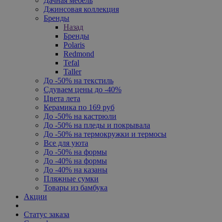
Дачная мебель
Джинсовая коллекция
Бренды
Назад
Бренды
Polaris
Redmond
Tefal
Taller
До -50% на текстиль
Сдуваем цены до -40%
Цвета лета
Керамика по 169 руб
До -50% на кастрюли
До -50% на пледы и покрывала
До -50% на термокружки и термосы
Все для уюта
До -50% на формы
До -40% на формы
До -40% на казаны
Пляжные сумки
Товары из бамбука
Акции
Статус заказа