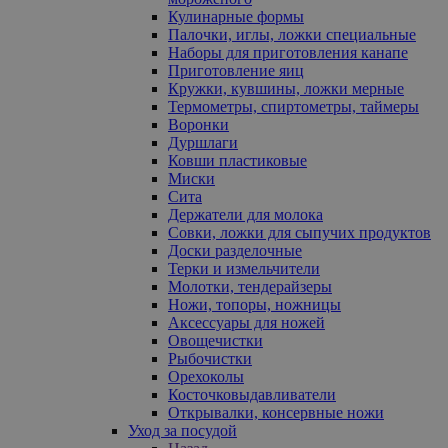
Кулинарные формы
Палочки, иглы, ложки специальные
Наборы для приготовления канапе
Приготовление яиц
Кружки, кувшины, ложки мерные
Термометры, спиртометры, таймеры
Воронки
Дуршлаги
Ковши пластиковые
Миски
Сита
Держатели для молока
Совки, ложки для сыпучих продуктов
Доски разделочные
Терки и измельчители
Молотки, тендерайзеры
Ножи, топоры, ножницы
Аксессуары для ножей
Овощечистки
Рыбочистки
Орехоколы
Косточковыдавливатели
Открывалки, консервные ножи
Уход за посудой