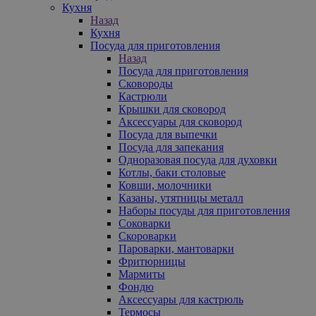
Кухня
Назад
Кухня
Посуда для приготовления
Назад
Посуда для приготовления
Сковороды
Кастрюли
Крышки для сковород
Аксессуары для сковород
Посуда для выпечки
Посуда для запекания
Одноразовая посуда для духовки
Котлы, баки столовые
Ковши, молочники
Казаны, утятницы металл
Наборы посуды для приготовления
Соковарки
Скороварки
Пароварки, мантоварки
Фритюрницы
Мармиты
Фондю
Аксессуары для кастрюль
Термосы