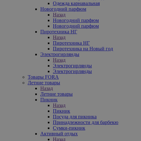
Одежда карнавальная
Новогодний парфюм
Назад
Новогодний парфюм
Новогодний парфюм
Пиротехника НГ
Назад
Пиротехника НГ
Пиротехника на Новый год
Электрогирлянды
Назад
Электрогирлянды
Электрогирлянды
Товары FORA
Летние товары
Назад
Летние товары
Пикник
Назад
Пикник
Посуда для пикника
Принадлежности для барбекю
Сумки-пикник
Активный отдых
Назад