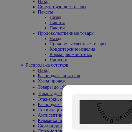
Назад
Сопутствующие товары
Пакеты
Назад
Пакеты
Пакеты
Продовольственные товары
Назад
Продовольственные товары
Кондитерские изделия
Корма для животных
Напитки
Распродажа остатков
Назад
Распродажа остатков
Хиты продаж
Товары до 199₽
Товары до 399₽
Этажерки, обувницы
Распродажа текстиля до -50%
Ликвидация до -70%
Антисептики
Керамика по 129 руб
Скидки до 70%
Детские товары