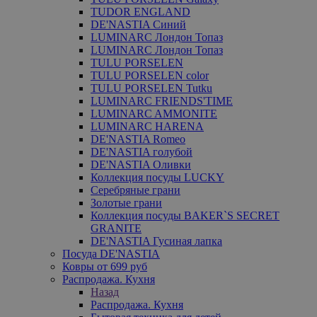
TUDOR ENGLAND
DE'NASTIA Синий
LUMINARC Лондон Топаз
LUMINARC Лондон Топаз
TULU PORSELEN
TULU PORSELEN color
TULU PORSELEN Tutku
LUMINARC FRIENDS'TIME
LUMINARC AMMONITE
LUMINARC HARENA
DE'NASTIA Romeo
DE'NASTIA голубой
DE'NASTIA Оливки
Коллекция посуды LUCKY
Серебряные грани
Золотые грани
Коллекция посуды BAKER`S SECRET
GRANITE
DE'NASTIA Гусиная лапка
Посуда DE'NASTIA
Ковры от 699 руб
Распродажа. Кухня
Назад
Распродажа. Кухня