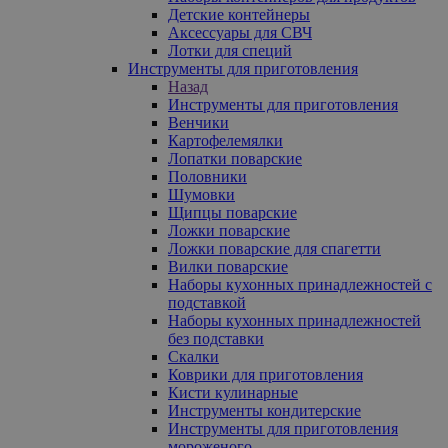
Детские контейнеры
Аксессуары для СВЧ
Лотки для специй
Инструменты для приготовления
Назад
Инструменты для приготовления
Венчики
Картофелемялки
Лопатки поварские
Половники
Шумовки
Щипцы поварские
Ложки поварские
Ложки поварские для спагетти
Вилки поварские
Наборы кухонных принадлежностей с
подставкой
Наборы кухонных принадлежностей
без подставки
Скалки
Коврики для приготовления
Кисти кулинарные
Инструменты кондитерские
Инструменты для приготовления
мороженого