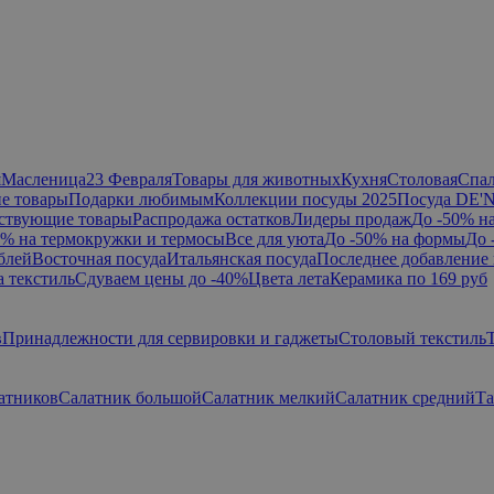
я
Масленица
23 Февраля
Товары для животных
Кухня
Столовая
Спа
е товары
Подарки любимым
Коллекции посуды 2025
Посуда DE'
ствующие товары
Распродажа остатков
Лидеры продаж
До -50% н
0% на термокружки и термосы
Все для уюта
До -50% на формы
До 
блей
Восточная посуда
Итальянская посуда
Последнее добавление 
а текстиль
Сдуваем цены до -40%
Цвета лета
Керамика по 169 руб
в
Принадлежности для сервировки и гаджеты
Столовый текстиль
атников
Салатник большой
Салатник мелкий
Салатник средний
Та