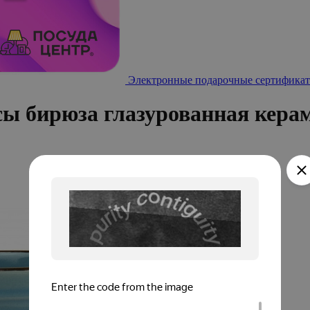
Электронные подарочные сертификат
 бирюза глазурованная кера