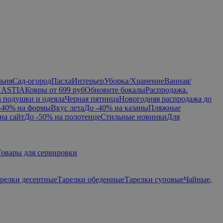
льня
Сад-огород
Пасха
Интерьер
Уборка/Хранение
Ванная/
NASTIA
Ковры от 699 руб
Обновите бокалы
Распродажа.
а подушки и одеяла
Черная пятница
Новогодняя распродажа до
-40% на формы
Вкус лета
До -40% на казаны
Пляжные
на сайт
До -50% на полотенце
Стильные новинки
Для
Товары для сервировки
релки десертные
Тарелки обеденные
Тарелки суповые
Чайные,