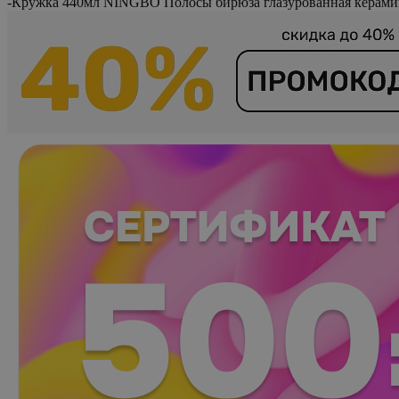
-
Кружка 440мл NINGBO Полосы бирюза глазурованная керами