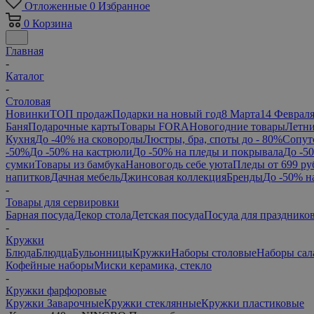
Отложенные
0
Избранное
0
Корзина
Главная
-
Каталог
-
Столовая
Новинки
ТОП продаж
Подарки на новый год
8 Марта
14 Феврал
Баня
Подарочные карты
Товары FORA
Новогодние товары
Летни
Кухня
До -40% на сковороды
Люстры, бра, споты до - 80%
Сопут
-50%
До -50% на кастрюли
До -50% на пледы и покрывала
До -5
сумки
Товары из бамбука
Нановогодь себе уюта
Пледы от 699 ру
напитков
Дачная мебель
Джинсовая коллекция
Бренды
До -50% н
-
Товары для сервировки
Барная посуда
Декор стола
Детская посуда
Посуда для празднико
-
Кружки
Блюда
Блюдца
Бульонницы
Кружки
Наборы столовые
Наборы сал
Кофейные наборы
Миски керамика, стекло
-
Кружки фарфоровые
Кружки Заварочные
Кружки стеклянные
Кружки пластиковые