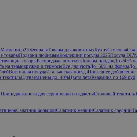
я
Масленица
23 Февраля
Товары для животных
Кухня
Столовая
Спа
е товары
Подарки любимым
Коллекции посуды 2025
Посуда DE'
ствующие товары
Распродажа остатков
Лидеры продаж
До -50% н
0% на термокружки и термосы
Все для уюта
До -50% на формы
До 
блей
Восточная посуда
Итальянская посуда
Последнее добавление 
а текстиль
Сдуваем цены до -40%
Цвета лета
Керамика по 169 руб
в
Принадлежности для сервировки и гаджеты
Столовый текстиль
атников
Салатник большой
Салатник мелкий
Салатник средний
Та