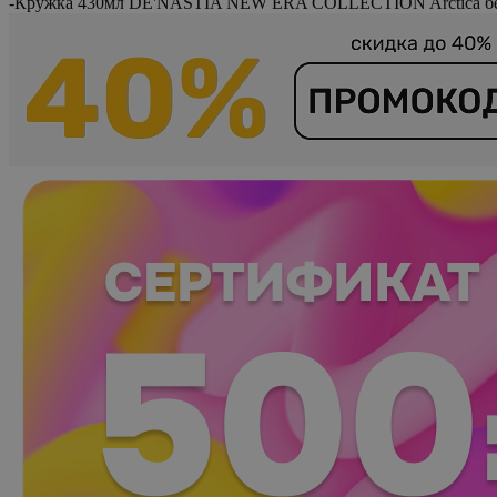
-
Кружка 430мл DE'NASTIA NEW ERA COLLECTION Arctica б