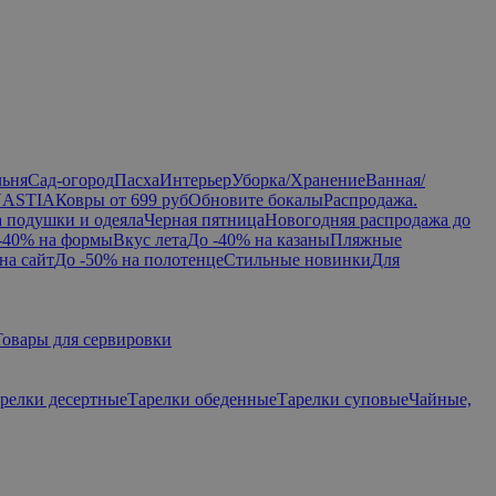
льня
Сад-огород
Пасха
Интерьер
Уборка/Хранение
Ванная/
NASTIA
Ковры от 699 руб
Обновите бокалы
Распродажа.
а подушки и одеяла
Черная пятница
Новогодняя распродажа до
-40% на формы
Вкус лета
До -40% на казаны
Пляжные
на сайт
До -50% на полотенце
Стильные новинки
Для
Товары для сервировки
релки десертные
Тарелки обеденные
Тарелки суповые
Чайные,