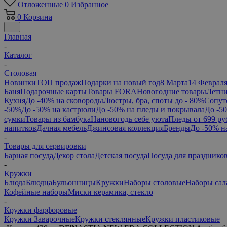
Отложенные
0
Избранное
0
Корзина
Главная
-
Каталог
-
Столовая
Новинки
ТОП продаж
Подарки на новый год
8 Марта
14 Феврал
Баня
Подарочные карты
Товары FORA
Новогодние товары
Летни
Кухня
До -40% на сковороды
Люстры, бра, споты до - 80%
Сопут
-50%
До -50% на кастрюли
До -50% на пледы и покрывала
До -5
сумки
Товары из бамбука
Нановогодь себе уюта
Пледы от 699 ру
напитков
Дачная мебель
Джинсовая коллекция
Бренды
До -50% н
-
Товары для сервировки
Барная посуда
Декор стола
Детская посуда
Посуда для празднико
-
Кружки
Блюда
Блюдца
Бульонницы
Кружки
Наборы столовые
Наборы сал
Кофейные наборы
Миски керамика, стекло
-
Кружки фарфоровые
Кружки Заварочные
Кружки стеклянные
Кружки пластиковые