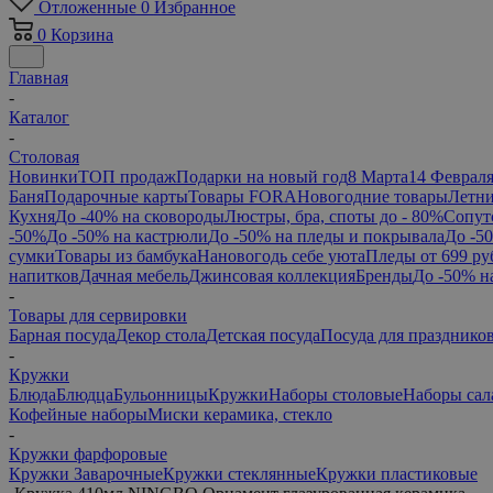
Отложенные
0
Избранное
0
Корзина
Главная
-
Каталог
-
Столовая
Новинки
ТОП продаж
Подарки на новый год
8 Марта
14 Феврал
Баня
Подарочные карты
Товары FORA
Новогодние товары
Летни
Кухня
До -40% на сковороды
Люстры, бра, споты до - 80%
Сопут
-50%
До -50% на кастрюли
До -50% на пледы и покрывала
До -5
сумки
Товары из бамбука
Нановогодь себе уюта
Пледы от 699 ру
напитков
Дачная мебель
Джинсовая коллекция
Бренды
До -50% н
-
Товары для сервировки
Барная посуда
Декор стола
Детская посуда
Посуда для празднико
-
Кружки
Блюда
Блюдца
Бульонницы
Кружки
Наборы столовые
Наборы сал
Кофейные наборы
Миски керамика, стекло
-
Кружки фарфоровые
Кружки Заварочные
Кружки стеклянные
Кружки пластиковые