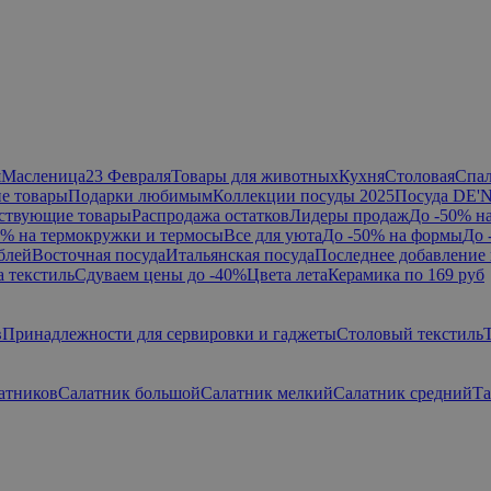
я
Масленица
23 Февраля
Товары для животных
Кухня
Столовая
Спа
е товары
Подарки любимым
Коллекции посуды 2025
Посуда DE'
ствующие товары
Распродажа остатков
Лидеры продаж
До -50% н
0% на термокружки и термосы
Все для уюта
До -50% на формы
До 
блей
Восточная посуда
Итальянская посуда
Последнее добавление 
а текстиль
Сдуваем цены до -40%
Цвета лета
Керамика по 169 руб
в
Принадлежности для сервировки и гаджеты
Столовый текстиль
атников
Салатник большой
Салатник мелкий
Салатник средний
Та