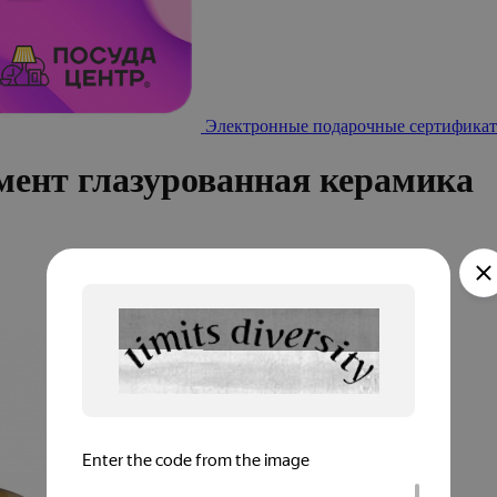
Электронные подарочные сертификат
ент глазурованная керамика