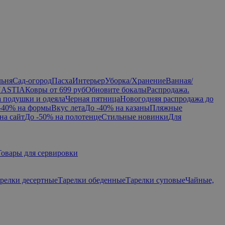
льня
Сад-огород
Пасха
Интерьер
Уборка/Хранение
Ванная/
NASTIA
Ковры от 699 руб
Обновите бокалы
Распродажа.
а подушки и одеяла
Черная пятница
Новогодняя распродажа до
-40% на формы
Вкус лета
До -40% на казаны
Пляжные
на сайт
До -50% на полотенце
Стильные новинки
Для
Товары для сервировки
релки десертные
Тарелки обеденные
Тарелки суповые
Чайные,