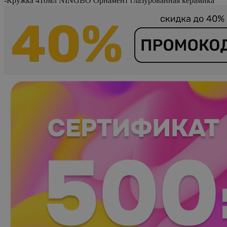
-
Кружка 410мл NINGBO Орнамент глазурованная керамика