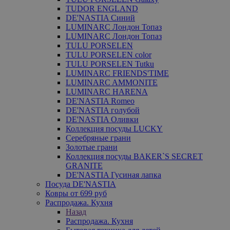
TUDOR ENGLAND
DE'NASTIA Синий
LUMINARC Лондон Топаз
LUMINARC Лондон Топаз
TULU PORSELEN
TULU PORSELEN color
TULU PORSELEN Tutku
LUMINARC FRIENDS'TIME
LUMINARC AMMONITE
LUMINARC HARENA
DE'NASTIA Romeo
DE'NASTIA голубой
DE'NASTIA Оливки
Коллекция посуды LUCKY
Серебряные грани
Золотые грани
Коллекция посуды BAKER`S SECRET
GRANITE
DE'NASTIA Гусиная лапка
Посуда DE'NASTIA
Ковры от 699 руб
Распродажа. Кухня
Назад
Распродажа. Кухня