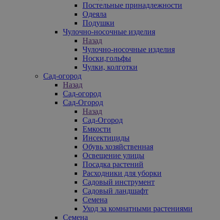
Постельные принадлежности
Одеяла
Подушки
Чулочно-носочные изделия
Назад
Чулочно-носочные изделия
Носки,гольфы
Чулки, колготки
Сад-огород
Назад
Сад-огород
Сад-Огород
Назад
Сад-Огород
Емкости
Инсектициды
Обувь хозяйственная
Освещение улицы
Посадка растений
Расходники для уборки
Садовый инструмент
Садовый ландшафт
Семена
Уход за комнатными растениями
Семена