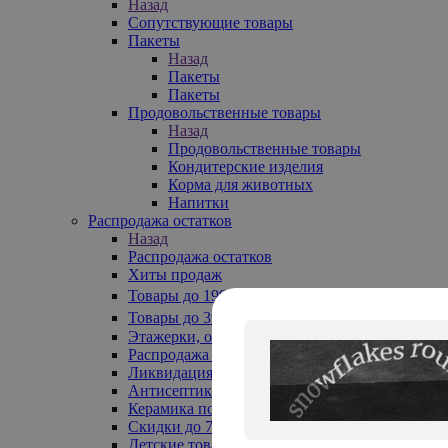
Назад
Сопутствующие товары
Пакеты
Назад
Пакеты
Пакеты
Продовольственные товары
Назад
Продовольственные товары
Кондитерские изделия
Корма для животных
Напитки
Распродажа остатков
Назад
Распродажа остатков
Хиты продаж
Товары до 199₽
Товары до 399₽
Этажерки, обувницы
Распродажа текстиля до -50%
Ликвидация до -70%
Антисептики
Керамика по 129 руб
Скидки до 70%
Детские товары