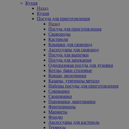
Кухня
Назад
Кухня
Посуда для приготовления
Назад
Посуда для приготовления
Сковороды
Кастрюли
Крышки для сковород
Аксессуары для сковород
Посуда для выпечки
Посуда для запекания
Одноразовая посуда для духовки
Котлы, баки столовые
Ковши, молочники
Казаны, утятницы металл
Наборы посуды для приготовления
Соковарки
Скороварки
Пароварки, мантоварки
Фритюрницы
Мармиты
Фондю
Аксессуары для кастрюль
Термосы