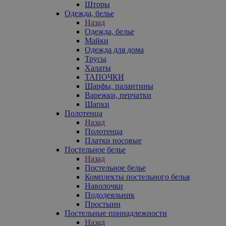
Шторы
Одежда, белье
Назад
Одежда, белье
Майки
Одежда для дома
Трусы
Халаты
ТАПОЧКИ
Шарфы, палантины
Варежки, перчатки
Шапки
Полотенца
Назад
Полотенца
Платки носовые
Постельное белье
Назад
Постельное белье
Комплекты постельного белья
Наволочки
Пододеяльник
Простыни
Постельные принадлежности
Назад