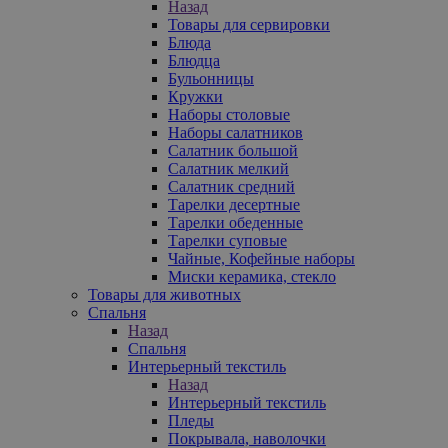
Назад
Товары для сервировки
Блюда
Блюдца
Бульонницы
Кружки
Наборы столовые
Наборы салатников
Салатник большой
Салатник мелкий
Салатник средний
Тарелки десертные
Тарелки обеденные
Тарелки суповые
Чайные, Кофейные наборы
Миски керамика, стекло
Товары для животных
Спальня
Назад
Спальня
Интерьерный текстиль
Назад
Интерьерный текстиль
Пледы
Покрывала, наволочки