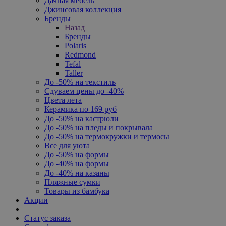
Дачная мебель
Джинсовая коллекция
Бренды
Назад
Бренды
Polaris
Redmond
Tefal
Taller
До -50% на текстиль
Сдуваем цены до -40%
Цвета лета
Керамика по 169 руб
До -50% на кастрюли
До -50% на пледы и покрывала
До -50% на термокружки и термосы
Все для уюта
До -50% на формы
До -40% на формы
До -40% на казаны
Пляжные сумки
Товары из бамбука
Акции
Статус заказа