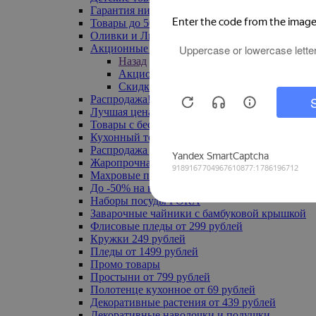
Гарантия низкой цены
Товары до 500 руб
Оливки и Лимоны
Акционные товары
Назад
Акционные товары
Скидка 20% по промокоду
Распродажа! Ульяновск до -70%
Лучшая цена
Товары с бесплатной доставкой
Кухонный текстиль
Распродажа до -50%
Жаропрочная посуда
Махровые полотенца
До -50% на ковры
Наборы посуды FORA
Заварочные чайники с бамбуковой крышкой
Флисовые пледы от 299 рублей
Кружки 249 рублей
Пледы от 1499 рублей
Промо товары
Простыни от 799 рублей
Полотенце кухонное от 69 рублей
Декоративные растения от 439 рублей
Декоративные наволочки и подушки