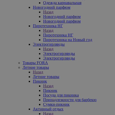
Одежда карнавальная
Новогодний парфюм
Назад
Новогодний парфюм
Новогодний парфюм
Пиротехника НГ
Назад
Пиротехника НГ
Пиротехника на Новый год
Электрогирлянды
Назад
Электрогирлянды
Электрогирлянды
Товары FORA
Летние товары
Назад
Летние товары
Пикник
Назад
Пикник
Посуда для пикника
Принадлежности для барбекю
Сумки-пикник
Активный отдых
Назад