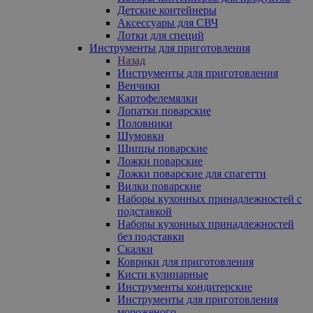
Детские контейнеры
Аксессуары для СВЧ
Лотки для специй
Инструменты для приготовления
Назад
Инструменты для приготовления
Венчики
Картофелемялки
Лопатки поварские
Половники
Шумовки
Щипцы поварские
Ложки поварские
Ложки поварские для спагетти
Вилки поварские
Наборы кухонных принадлежностей с
подставкой
Наборы кухонных принадлежностей
без подставки
Скалки
Коврики для приготовления
Кисти кулинарные
Инструменты кондитерские
Инструменты для приготовления
мороженого