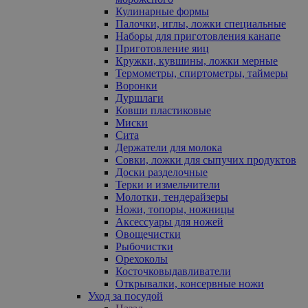
Кулинарные формы
Палочки, иглы, ложки специальные
Наборы для приготовления канапе
Приготовление яиц
Кружки, кувшины, ложки мерные
Термометры, спиртометры, таймеры
Воронки
Дуршлаги
Ковши пластиковые
Миски
Сита
Держатели для молока
Совки, ложки для сыпучих продуктов
Доски разделочные
Терки и измельчители
Молотки, тендерайзеры
Ножи, топоры, ножницы
Аксессуары для ножей
Овощечистки
Рыбочистки
Орехоколы
Косточковыдавливатели
Открывалки, консервные ножи
Уход за посудой