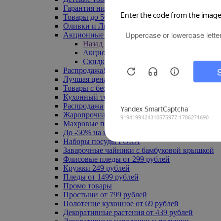
Гарантия низкой цены
Товары до 500 руб
Оливки и Лимоны
Акционные товары
Назад
Акционные товары
Скидка 20% по промокоду
Распродажа! Ульяновск до -70%
Лучшая цена
Товары с бесплатной доставкой
Кухонный текстиль
Распродажа до -50%
Жаропрочная посуда
Махровые полотенца
До -50% на ковры
Наборы посуды FORA
Заварочные чайники с бамбуковой крышкой
Флисовые пледы от 299 рублей
Кружки 249 рублей
Пледы от 1499 рублей
Промо товары
Простыни от 799 рублей
Полотенце кухонное от 69 рублей
Декоративные растения от 439 рублей