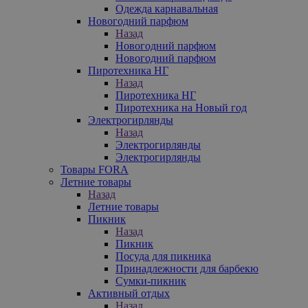
Одежда карнавальная
Новогодний парфюм
Назад
Новогодний парфюм
Новогодний парфюм
Пиротехника НГ
Назад
Пиротехника НГ
Пиротехника на Новый год
Электрогирлянды
Назад
Электрогирлянды
Электрогирлянды
Товары FORA
Летние товары
Назад
Летние товары
Пикник
Назад
Пикник
Посуда для пикника
Принадлежности для барбекю
Сумки-пикник
Активный отдых
Назад