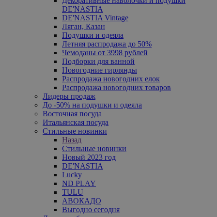
Декоративные наволочки и подушки
DE'NASTIA
DE'NASTIA Vintage
Ляган, Казан
Подушки и одеяла
Летняя распродажа до 50%
Чемоданы от 3998 рублей
Подборки для ванной
Новогодние гирлянды
Распродажа новогодних елок
Распродажа новогодних товаров
Лидеры продаж
До -50% на подушки и одеяла
Восточная посуда
Итальянская посуда
Стильные новинки
Назад
Стильные новинки
Новый 2023 год
DE'NASTIA
Lucky
ND PLAY
TULU
АВОКАДО
Выгодно сегодня