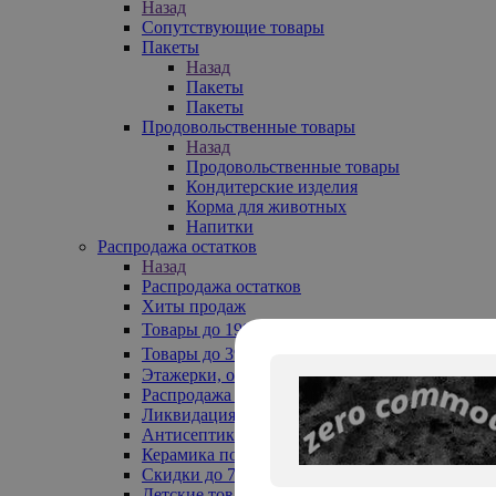
Назад
Сопутствующие товары
Пакеты
Назад
Пакеты
Пакеты
Продовольственные товары
Назад
Продовольственные товары
Кондитерские изделия
Корма для животных
Напитки
Распродажа остатков
Назад
Распродажа остатков
Хиты продаж
Товары до 199₽
Товары до 399₽
Этажерки, обувницы
Распродажа текстиля до -50%
Ликвидация до -70%
Антисептики
Керамика по 129 руб
Скидки до 70%
Детские товары