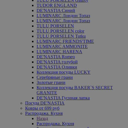
TULU PORSELEN Galaxy
TUDOR ENGLAND
DE'NASTIA Синий
LUMINARC Лондон Топаз
LUMINARC Лондон Топаз
TULU PORSELEN
TULU PORSELEN color
TULU PORSELEN Tutku
LUMINARC FRIENDS'TIME
LUMINARC AMMONITE
LUMINARC HARENA
DE'NASTIA Romeo
DE'NASTIA голубой
DE'NASTIA Оливки
Коллекция посуды LUCKY
Серебряные грани
Золотые грани
Коллекция посуды BAKER`S SECRET
GRANITE
DE'NASTIA Гусиная лапка
Посуда DE'NASTIA
Ковры от 699 руб
Распродажа. Кухня
Назад
Распродажа. Кухня