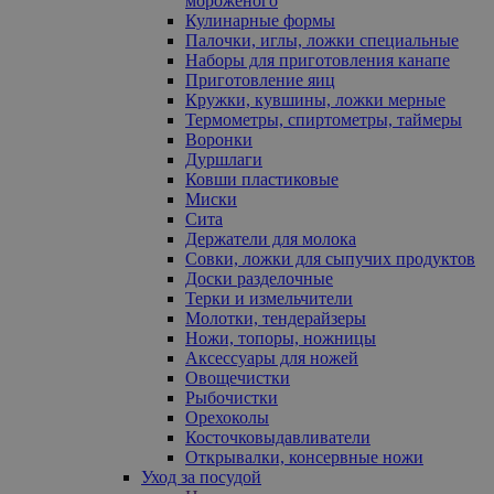
мороженого
Кулинарные формы
Палочки, иглы, ложки специальные
Наборы для приготовления канапе
Приготовление яиц
Кружки, кувшины, ложки мерные
Термометры, спиртометры, таймеры
Воронки
Дуршлаги
Ковши пластиковые
Миски
Сита
Держатели для молока
Совки, ложки для сыпучих продуктов
Доски разделочные
Терки и измельчители
Молотки, тендерайзеры
Ножи, топоры, ножницы
Аксессуары для ножей
Овощечистки
Рыбочистки
Орехоколы
Косточковыдавливатели
Открывалки, консервные ножи
Уход за посудой