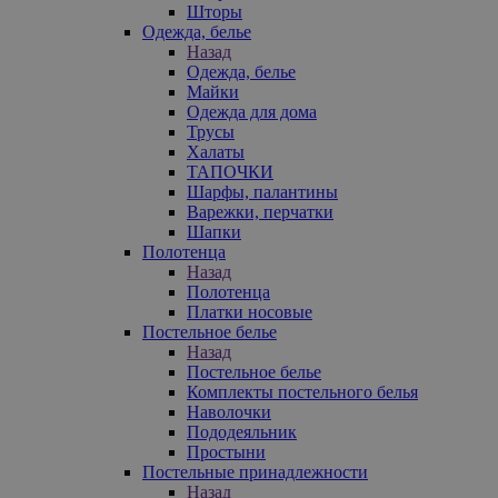
Шторы
Одежда, белье
Назад
Одежда, белье
Майки
Одежда для дома
Трусы
Халаты
ТАПОЧКИ
Шарфы, палантины
Варежки, перчатки
Шапки
Полотенца
Назад
Полотенца
Платки носовые
Постельное белье
Назад
Постельное белье
Комплекты постельного белья
Наволочки
Пододеяльник
Простыни
Постельные принадлежности
Назад