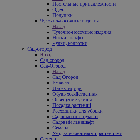
Постельные принадлежности
Одеяла
Подушки
Чулочно-носочные изделия
Назад
Чулочно-носочные изделия
Носки,гольфы
Чулки, колготки
Сад-огород
Назад
Сад-огород
Сад-Огород
Назад
Сад-Огород
Емкости
Инсектициды
Обувь хозяйственная
Освещение улицы
Посадка растений
Расходники для уборки
Садовый инструмент
Садовый ландшафт
Семена
Уход за комнатными растениями
Семена