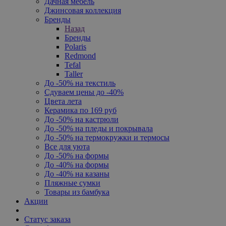
Дачная мебель
Джинсовая коллекция
Бренды
Назад
Бренды
Polaris
Redmond
Tefal
Taller
До -50% на текстиль
Сдуваем цены до -40%
Цвета лета
Керамика по 169 руб
До -50% на кастрюли
До -50% на пледы и покрывала
До -50% на термокружки и термосы
Все для уюта
До -50% на формы
До -40% на формы
До -40% на казаны
Пляжные сумки
Товары из бамбука
Акции
Статус заказа