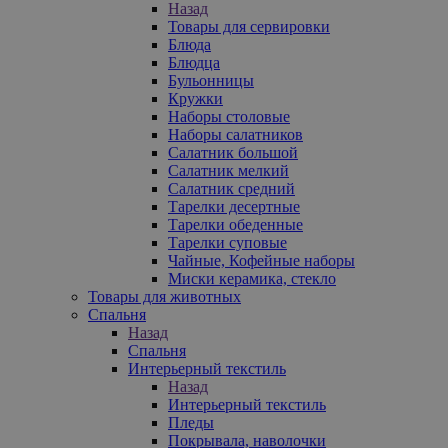
Назад
Товары для сервировки
Блюда
Блюдца
Бульонницы
Кружки
Наборы столовые
Наборы салатников
Салатник большой
Салатник мелкий
Салатник средний
Тарелки десертные
Тарелки обеденные
Тарелки суповые
Чайные, Кофейные наборы
Миски керамика, стекло
Товары для животных
Спальня
Назад
Спальня
Интерьерный текстиль
Назад
Интерьерный текстиль
Пледы
Покрывала, наволочки