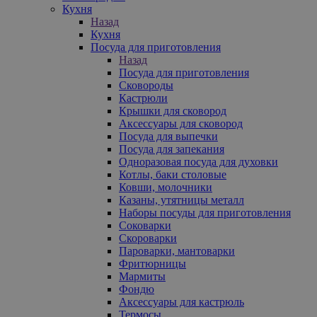
Кухня
Назад
Кухня
Посуда для приготовления
Назад
Посуда для приготовления
Сковороды
Кастрюли
Крышки для сковород
Аксессуары для сковород
Посуда для выпечки
Посуда для запекания
Одноразовая посуда для духовки
Котлы, баки столовые
Ковши, молочники
Казаны, утятницы металл
Наборы посуды для приготовления
Соковарки
Скороварки
Пароварки, мантоварки
Фритюрницы
Мармиты
Фондю
Аксессуары для кастрюль
Термосы