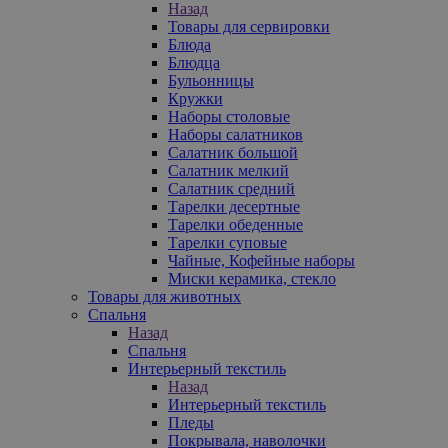
Назад
Товары для сервировки
Блюда
Блюдца
Бульонницы
Кружки
Наборы столовые
Наборы салатников
Салатник большой
Салатник мелкий
Салатник средний
Тарелки десертные
Тарелки обеденные
Тарелки суповые
Чайные, Кофейные наборы
Миски керамика, стекло
Товары для животных
Спальня
Назад
Спальня
Интерьерный текстиль
Назад
Интерьерный текстиль
Пледы
Покрывала, наволочки