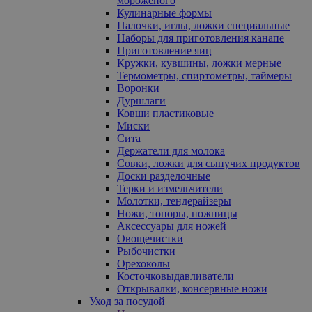
мороженого
Кулинарные формы
Палочки, иглы, ложки специальные
Наборы для приготовления канапе
Приготовление яиц
Кружки, кувшины, ложки мерные
Термометры, спиртометры, таймеры
Воронки
Дуршлаги
Ковши пластиковые
Миски
Сита
Держатели для молока
Совки, ложки для сыпучих продуктов
Доски разделочные
Терки и измельчители
Молотки, тендерайзеры
Ножи, топоры, ножницы
Аксессуары для ножей
Овощечистки
Рыбочистки
Орехоколы
Косточковыдавливатели
Открывалки, консервные ножи
Уход за посудой