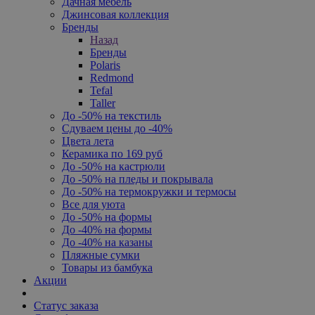
Дачная мебель
Джинсовая коллекция
Бренды
Назад
Бренды
Polaris
Redmond
Tefal
Taller
До -50% на текстиль
Сдуваем цены до -40%
Цвета лета
Керамика по 169 руб
До -50% на кастрюли
До -50% на пледы и покрывала
До -50% на термокружки и термосы
Все для уюта
До -50% на формы
До -40% на формы
До -40% на казаны
Пляжные сумки
Товары из бамбука
Акции
Статус заказа