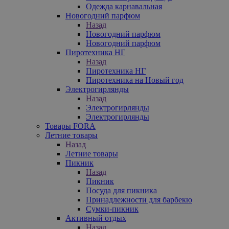
Одежда карнавальная
Новогодний парфюм
Назад
Новогодний парфюм
Новогодний парфюм
Пиротехника НГ
Назад
Пиротехника НГ
Пиротехника на Новый год
Электрогирлянды
Назад
Электрогирлянды
Электрогирлянды
Товары FORA
Летние товары
Назад
Летние товары
Пикник
Назад
Пикник
Посуда для пикника
Принадлежности для барбекю
Сумки-пикник
Активный отдых
Назад