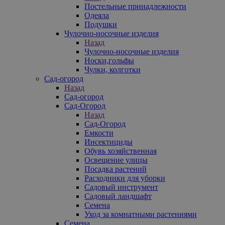
Постельные принадлежности
Одеяла
Подушки
Чулочно-носочные изделия
Назад
Чулочно-носочные изделия
Носки,гольфы
Чулки, колготки
Сад-огород
Назад
Сад-огород
Сад-Огород
Назад
Сад-Огород
Емкости
Инсектициды
Обувь хозяйственная
Освещение улицы
Посадка растений
Расходники для уборки
Садовый инструмент
Садовый ландшафт
Семена
Уход за комнатными растениями
Семена