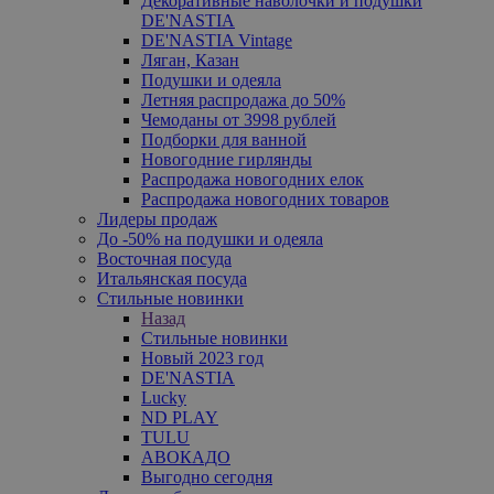
Декоративные наволочки и подушки
DE'NASTIA
DE'NASTIA Vintage
Ляган, Казан
Подушки и одеяла
Летняя распродажа до 50%
Чемоданы от 3998 рублей
Подборки для ванной
Новогодние гирлянды
Распродажа новогодних елок
Распродажа новогодних товаров
Лидеры продаж
До -50% на подушки и одеяла
Восточная посуда
Итальянская посуда
Стильные новинки
Назад
Стильные новинки
Новый 2023 год
DE'NASTIA
Lucky
ND PLAY
TULU
АВОКАДО
Выгодно сегодня