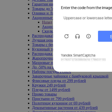
Гарантия низкой цены
Товары до 500 руб
Оливки и Лимоны
Акционные товары
Назад
Акционные товары
Скидка 20% по промокоду
Распродажа! Ульяновск до -70%
Лучшая цена
Товары с бесплатной доставкой
Кухонный текстиль
Распродажа до -50%
Жаропрочная посуда
Махровые полотенца
До -50% на ковры
Наборы посуды FORA
Заварочные чайники с бамбуковой крышкой
Флисовые пледы от 299 рублей
Кружки 249 рублей
Пледы от 1499 рублей
Промо товары
Простыни от 799 рублей
Полотенце кухонное от 69 рублей
Декоративные растения от 439 рублей