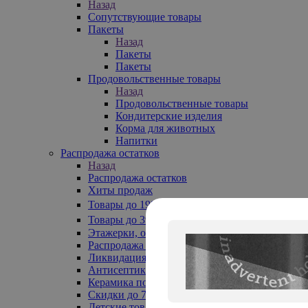
Назад
Сопутствующие товары
Пакеты
Назад
Пакеты
Пакеты
Продовольственные товары
Назад
Продовольственные товары
Кондитерские изделия
Корма для животных
Напитки
Распродажа остатков
Назад
Распродажа остатков
Хиты продаж
Товары до 199₽
Товары до 399₽
Этажерки, обувницы
Распродажа текстиля до -50%
Ликвидация до -70%
Антисептики
Керамика по 129 руб
Скидки до 70%
Детские товары