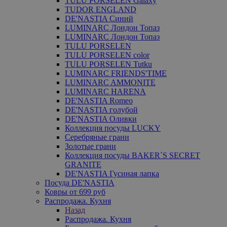
TULU PORSELEN Galaxy
TUDOR ENGLAND
DE'NASTIA Синий
LUMINARC Лондон Топаз
LUMINARC Лондон Топаз
TULU PORSELEN
TULU PORSELEN color
TULU PORSELEN Tutku
LUMINARC FRIENDS'TIME
LUMINARC AMMONITE
LUMINARC HARENA
DE'NASTIA Romeo
DE'NASTIA голубой
DE'NASTIA Оливки
Коллекция посуды LUCKY
Серебряные грани
Золотые грани
Коллекция посуды BAKER`S SECRET
GRANITE
DE'NASTIA Гусиная лапка
Посуда DE'NASTIA
Ковры от 699 руб
Распродажа. Кухня
Назад
Распродажа. Кухня