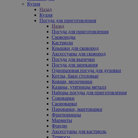
Кухня
Назад
Кухня
Посуда для приготовления
Назад
Посуда для приготовления
Сковороды
Кастрюли
Крышки для сковород
Аксессуары для сковород
Посуда для выпечки
Посуда для запекания
Одноразовая посуда для духовки
Котлы, баки столовые
Ковши, молочники
Казаны, утятницы металл
Наборы посуды для приготовления
Соковарки
Скороварки
Пароварки, мантоварки
Фритюрницы
Мармиты
Фондю
Аксессуары для кастрюль
Термосы