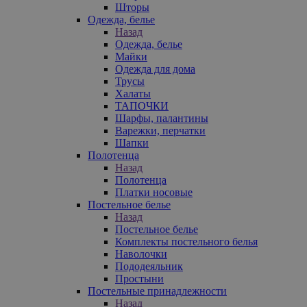
Шторы
Одежда, белье
Назад
Одежда, белье
Майки
Одежда для дома
Трусы
Халаты
ТАПОЧКИ
Шарфы, палантины
Варежки, перчатки
Шапки
Полотенца
Назад
Полотенца
Платки носовые
Постельное белье
Назад
Постельное белье
Комплекты постельного белья
Наволочки
Пододеяльник
Простыни
Постельные принадлежности
Назад