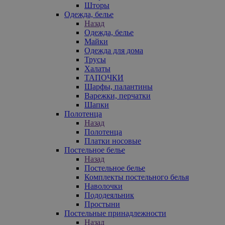
Шторы
Одежда, белье
Назад
Одежда, белье
Майки
Одежда для дома
Трусы
Халаты
ТАПОЧКИ
Шарфы, палантины
Варежки, перчатки
Шапки
Полотенца
Назад
Полотенца
Платки носовые
Постельное белье
Назад
Постельное белье
Комплекты постельного белья
Наволочки
Пододеяльник
Простыни
Постельные принадлежности
Назад