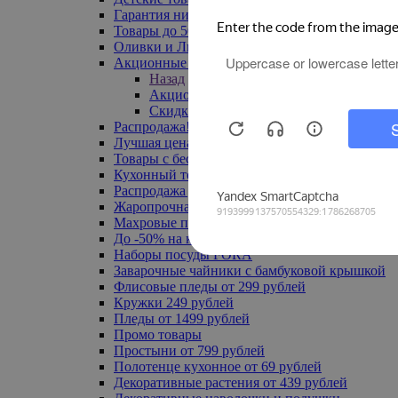
Гарантия низкой цены
Товары до 500 руб
Оливки и Лимоны
Акционные товары
Назад
Акционные товары
Скидка 20% по промокоду
Распродажа! Ульяновск до -70%
Лучшая цена
Товары с бесплатной доставкой
Кухонный текстиль
Распродажа до -50%
Жаропрочная посуда
Махровые полотенца
До -50% на ковры
Наборы посуды FORA
Заварочные чайники с бамбуковой крышкой
Флисовые пледы от 299 рублей
Кружки 249 рублей
Пледы от 1499 рублей
Промо товары
Простыни от 799 рублей
Полотенце кухонное от 69 рублей
Декоративные растения от 439 рублей