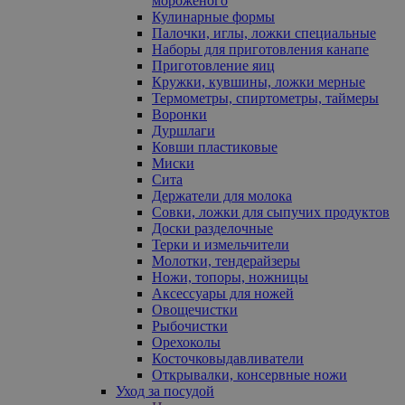
мороженого
Кулинарные формы
Палочки, иглы, ложки специальные
Наборы для приготовления канапе
Приготовление яиц
Кружки, кувшины, ложки мерные
Термометры, спиртометры, таймеры
Воронки
Дуршлаги
Ковши пластиковые
Миски
Сита
Держатели для молока
Совки, ложки для сыпучих продуктов
Доски разделочные
Терки и измельчители
Молотки, тендерайзеры
Ножи, топоры, ножницы
Аксессуары для ножей
Овощечистки
Рыбочистки
Орехоколы
Косточковыдавливатели
Открывалки, консервные ножи
Уход за посудой