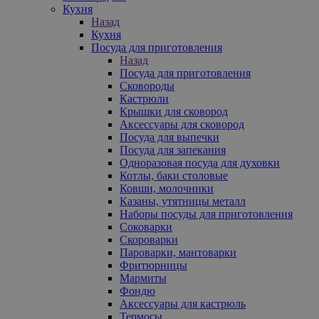
Кухня
Назад
Кухня
Посуда для приготовления
Назад
Посуда для приготовления
Сковороды
Кастрюли
Крышки для сковород
Аксессуары для сковород
Посуда для выпечки
Посуда для запекания
Одноразовая посуда для духовки
Котлы, баки столовые
Ковши, молочники
Казаны, утятницы металл
Наборы посуды для приготовления
Соковарки
Скороварки
Пароварки, мантоварки
Фритюрницы
Мармиты
Фондю
Аксессуары для кастрюль
Термосы