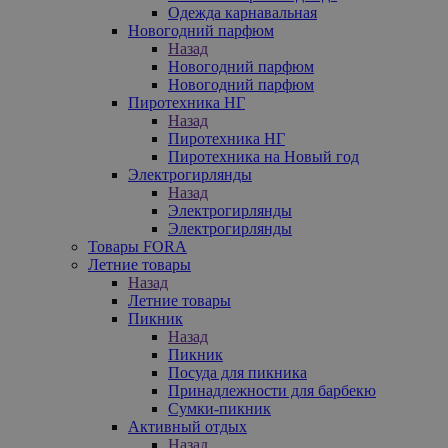
Одежда карнавальная
Новогодний парфюм
Назад
Новогодний парфюм
Новогодний парфюм
Пиротехника НГ
Назад
Пиротехника НГ
Пиротехника на Новый год
Электрогирлянды
Назад
Электрогирлянды
Электрогирлянды
Товары FORA
Летние товары
Назад
Летние товары
Пикник
Назад
Пикник
Посуда для пикника
Принадлежности для барбекю
Сумки-пикник
Активный отдых
Назад