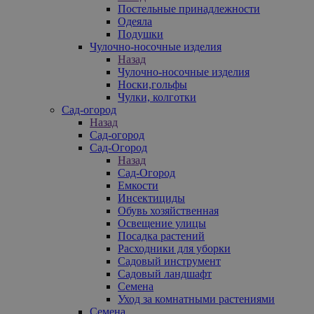
Постельные принадлежности
Одеяла
Подушки
Чулочно-носочные изделия
Назад
Чулочно-носочные изделия
Носки,гольфы
Чулки, колготки
Сад-огород
Назад
Сад-огород
Сад-Огород
Назад
Сад-Огород
Емкости
Инсектициды
Обувь хозяйственная
Освещение улицы
Посадка растений
Расходники для уборки
Садовый инструмент
Садовый ландшафт
Семена
Уход за комнатными растениями
Семена