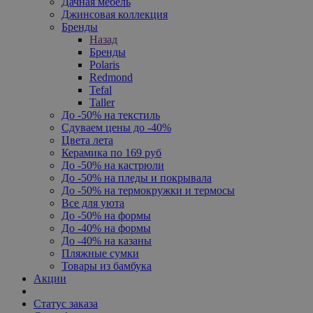
Дачная мебель
Джинсовая коллекция
Бренды
Назад
Бренды
Polaris
Redmond
Tefal
Taller
До -50% на текстиль
Сдуваем цены до -40%
Цвета лета
Керамика по 169 руб
До -50% на кастрюли
До -50% на пледы и покрывала
До -50% на термокружки и термосы
Все для уюта
До -50% на формы
До -40% на формы
До -40% на казаны
Пляжные сумки
Товары из бамбука
Акции
Статус заказа