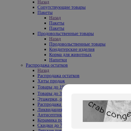
Назад
Сопутствующие товары
Пакеты
Назад
Пакеты
Пакеты
Продовольственные товары
Назад
Продовольственные товары
Кондитерские изделия
Корма для животных
Напитки
Распродажа остатков
Назад
Распродажа остатков
Хиты продаж
Товары до 199₽
Товары до 399₽
Этажерки, обувницы
Распродажа текстиля до -50%
Ликвидация до -70%
Антисептики
Керамика по 129 руб
Скидки до 70%
Детские товары