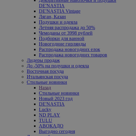
Декоративные наволочки и подушки
DE'NASTIA
DE'NASTIA Vintage
Ляган, Казан
Подушки и одеяла
Летняя распродажа до 50%
Чемоданы от 3998 рублей
Подборки для ванной
Новогодние гирлянды
Распродажа новогодних елок
Распродажа новогодних товаров
Лидеры продаж
До -50% на подушки и одеяла
Восточная посуда
Итальянская посуда
Стильные новинки
Назад
Стильные новинки
Новый 2023 год
DE'NASTIA
Lucky
ND PLAY
TULU
АВОКАДО
Выгодно сегодня