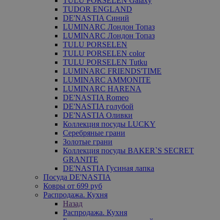
TULU PORSELEN Galaxy
TUDOR ENGLAND
DE'NASTIA Синий
LUMINARC Лондон Топаз
LUMINARC Лондон Топаз
TULU PORSELEN
TULU PORSELEN color
TULU PORSELEN Tutku
LUMINARC FRIENDS'TIME
LUMINARC AMMONITE
LUMINARC HARENA
DE'NASTIA Romeo
DE'NASTIA голубой
DE'NASTIA Оливки
Коллекция посуды LUCKY
Серебряные грани
Золотые грани
Коллекция посуды BAKER`S SECRET
GRANITE
DE'NASTIA Гусиная лапка
Посуда DE'NASTIA
Ковры от 699 руб
Распродажа. Кухня
Назад
Распродажа. Кухня