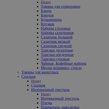
Назад
Товары для сервировки
Блюда
Блюдца
Бульонницы
Кружки
Наборы столовые
Наборы салатников
Салатник большой
Салатник мелкий
Салатник средний
Тарелки десертные
Тарелки обеденные
Тарелки суповые
Чайные, Кофейные наборы
Миски керамика, стекло
Товары для животных
Спальня
Назад
Спальня
Интерьерный текстиль
Назад
Интерьерный текстиль
Пледы
Покрывала, наволочки